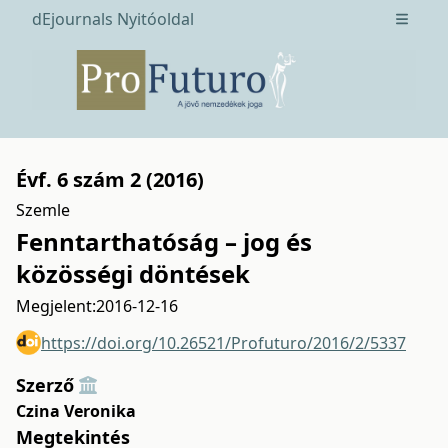
dEjournals Nyitóoldal
Open m
Évf. 6 szám 2 (2016)
Szemle
Fenntarthatóság – jog és
közösségi döntések
Megjelent:
2016-12-16
https://doi.org/10.26521/Profuturo/2016/2/5337
Szerző
Czina Veronika
Megtekintés