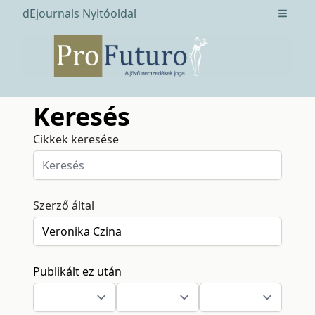
dEjournals Nyitóoldal
Open m
Keresés
Cikkek keresése
Szerző által
Publikált ez után