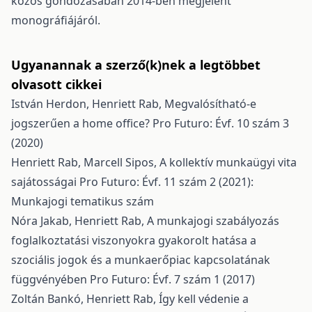
közös gondozásában 2014-ben megjelent
monográfiájáról.
Ugyanannak a szerző(k)nek a legtöbbet
olvasott cikkei
István Herdon, Henriett Rab,
Megvalósítható-e
jogszerűen a home office?
Pro Futuro: Évf. 10 szám 3
(2020)
Henriett Rab, Marcell Sipos,
A kollektív munkaügyi vita
sajátosságai
Pro Futuro: Évf. 11 szám 2 (2021):
Munkajogi tematikus szám
Nóra Jakab, Henriett Rab,
A munkajogi szabályozás
foglalkoztatási viszonyokra gyakorolt hatása a
szociális jogok és a munkaerőpiac kapcsolatának
függvényében
Pro Futuro: Évf. 7 szám 1 (2017)
Zoltán Bankó, Henriett Rab,
Így kell védenie a