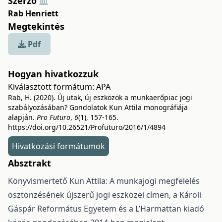
Szerző
Rab Henriett
Megtekintés
Pdf
Hogyan hivatkozzuk
Kiválasztott formátum:
APA
Rab, H. (2020). Új utak, új eszközök a munkaerőpiac jogi
szabályozásában? Gondolatok Kun Attila monográfiája
alapján.
Pro Futuro
,
6
(1), 157-165.
https://doi.org/10.26521/Profuturo/2016/1/4894
Hivatkozási formátumok
Absztrakt
Könyvismertető Kun Attila: A munkajogi megfelelés
ösztönzésének újszerű jogi eszközei címen, a Károli
Gáspár Református Egyetem és a L’Harmattan kiadó