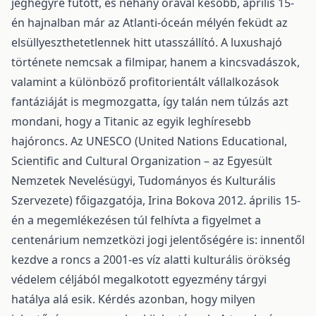
jéghegyre futott, és néhány órával később, április 15-
én hajnalban már az Atlanti-óceán mélyén feküdt az
elsüllyeszthetetlennek hitt utasszállító. A luxushajó
története nemcsak a filmipar, hanem a kincsvadászok,
valamint a különböző profitorientált vállalkozások
fantáziáját is megmozgatta, így talán nem túlzás azt
mondani, hogy a Titanic az egyik leghíresebb
hajóroncs. Az UNESCO (United Nations Educational,
Scientific and Cultural Organization – az Egyesült
Nemzetek Nevelésügyi, Tudományos és Kulturális
Szervezete) főigazgatója, Irina Bokova 2012. április 15-
én a megemlékezésen túl felhívta a figyelmet a
centenárium nemzetközi jogi jelentőségére is: innentől
kezdve a roncs a 2001-es víz alatti kulturális örökség
védelem céljából megalkotott egyezmény tárgyi
hatálya alá esik. Kérdés azonban, hogy milyen