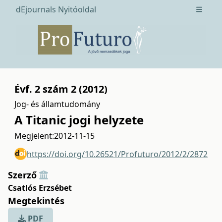
dEjournals Nyitóoldal
Open m
Évf. 2 szám 2 (2012)
Jog- és államtudomány
A Titanic jogi helyzete
Megjelent:
2012-11-15
https://doi.org/10.26521/Profuturo/2012/2/2872
Szerző
Csatlós Erzsébet
Megtekintés
PDF