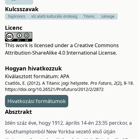
Kulcsszavak
hajóroncs
víz alatti kulturális örökség
Titanic
salvage
Licenc
This work is licensed under a
Creative Commons
Attribution-ShareAlike 4.0 International License
.
Hogyan hivatkozzuk
Kiválasztott formátum:
APA
Csatlós, E. (2012). A Titanic jogi helyzete.
Pro Futuro
,
2
(2), 8-18.
https://doi.org/10.26521/Profuturo/2012/2/2872
Hivatkozási formátumok
Absztrakt
Idén száz éve, hogy 1912. április 14-én 23:35 perckor, a
Southamptonból New Yorkba vezető első útján