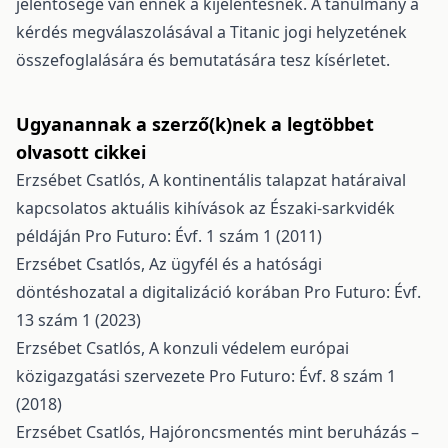
jelentősége van ennek a kijelentésnek. A tanulmány a
kérdés megválaszolásával a Titanic jogi helyzetének
összefoglalására és bemutatására tesz kísérletet.
Ugyanannak a szerző(k)nek a legtöbbet
olvasott cikkei
Erzsébet Csatlós,
A kontinentális talapzat határaival
kapcsolatos aktuális kihívások az Északi-sarkvidék
példáján
Pro Futuro: Évf. 1 szám 1 (2011)
Erzsébet Csatlós,
Az ügyfél és a hatósági
döntéshozatal a digitalizáció korában
Pro Futuro: Évf.
13 szám 1 (2023)
Erzsébet Csatlós,
A konzuli védelem európai
közigazgatási szervezete
Pro Futuro: Évf. 8 szám 1
(2018)
Erzsébet Csatlós,
Hajóroncsmentés mint beruházás –