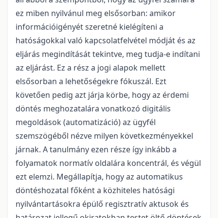
ez miben nyilvánul meg elsősorban: amikor
információigényét szeretné kielégíteni a
hatóságokkal való kapcsolatfelvétel módját és az
eljárás megindítását tekintve, meg tudja-e indítani
az eljárást. Ez a rész a jogi alapok mellett
elsősorban a lehetőségekre fókuszál. Ezt
követően pedig azt járja körbe, hogy az érdemi
döntés meghozatalára vonatkozó digitális
megoldások (automatizáció) az ügyfél
szemszögéből nézve milyen következményekkel
járnak. A tanulmány ezen része így inkább a
folyamatok normatív oldalára koncentrál, és végül
ezt elemzi. Megállapítja, hogy az automatikus
döntéshozatal főként a közhiteles hatósági
nyilvántartásokra épülő regisztratív aktusok és
határozat jellegű okiratokban testet öltő döntések