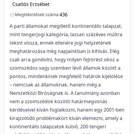
Csatlós Erzsébet
436
Megtekintések száma:
A parti államokat megillető kontinentális talapzat,
mint tengerjogi kategória, lassan százéves múltra
tekint vissza, ennek ellenére jogi helyzetének
meghatározása még napjainkban is kihívás. Elég
csak arra gondolni, hogy milyen fejtörést okoz a
szom­szédos vagy szemben lévő államok között a
pontos, mindenkinek megfelelő határok kijelölése
– nemcsak az államoknak, hanem még a
Nemzetközi Bíróságnak is. A tanulmány azonban
nem a szomszédok közötti határmegvonás
kérdéseivel kíván foglalkozni, hanem egy 2001-ben
kirajzolódó problémakört kíván elemezni, amely a
kontinentális talapzatok külső, 200 tengeri