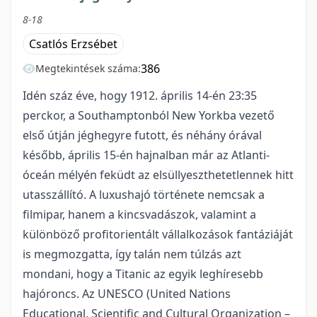
8-18
Csatlós Erzsébet
386
Megtekintések száma:
Idén száz éve, hogy 1912. április 14-én 23:35
perckor, a Southamptonból New Yorkba vezető
első útján jéghegyre futott, és néhány órával
később, április 15-én hajnalban már az Atlanti-
óceán mélyén feküdt az elsüllyeszthetetlennek hitt
utasszállító. A luxushajó története nemcsak a
filmipar, hanem a kincsvadászok, valamint a
különböző profitorientált vállalkozások fantáziáját
is megmozgatta, így talán nem túlzás azt
mondani, hogy a Titanic az egyik leghíresebb
hajóroncs. Az UNESCO
(
United Nations
Educational, Scientific and Cultural Organization
–