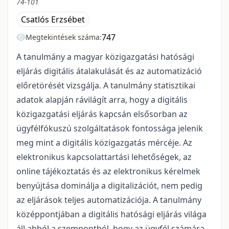
74-101
Csatlós Erzsébet
747
Megtekintések száma:
A tanulmány a magyar közigazgatási hatósági
eljárás digitális átalakulását és az automatizáció
előretörését vizsgálja. A tanulmány statisztikai
adatok alapján rávilágít arra, hogy a digitális
közigazgatási eljárás kapcsán elsősorban az
ügyfélfókuszú szolgáltatások fontossága jelenik
meg mint a digitális közigazgatás mércéje. Az
elektronikus kapcsolattartási lehetőségek, az
online tájékoztatás és az elektronikus kérelmek
benyújtása dominálja a digitalizációt, nem pedig
az eljárások teljes automatizációja. A tanulmány
középpontjában a digitális hatósági eljárás világa
áll abból a szempontból, hogy az ügyfél számára