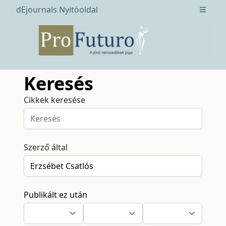
dEjournals Nyitóoldal
Open m
Keresés
Cikkek keresése
Szerző által
Publikált ez után