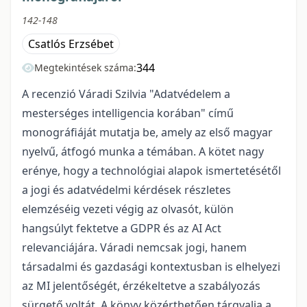
142-148
Csatlós Erzsébet
344
Megtekintések száma:
A recenzió Váradi Szilvia "Adatvédelem a
mesterséges intelligencia korában" című
monográfiáját mutatja be, amely az első magyar
nyelvű, átfogó munka a témában. A kötet nagy
erénye, hogy a technológiai alapok ismertetésétől
a jogi és adatvédelmi kérdések részletes
elemzéséig vezeti végig az olvasót, külön
hangsúlyt fektetve a GDPR és az AI Act
relevanciájára. Váradi nemcsak jogi, hanem
társadalmi és gazdasági kontextusban is elhelyezi
az MI jelentőségét, érzékeltetve a szabályozás
sürgető voltát. A könyv közérthetően tárgyalja a