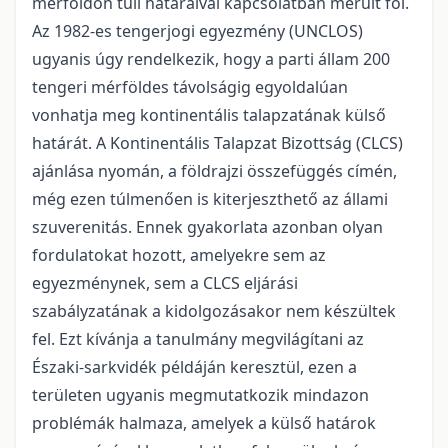
mérföldön túli határaival kapcsolatban merült föl.
Az 1982-es tengerjogi egyezmény (UNCLOS)
ugyanis úgy rendelkezik, hogy a parti állam 200
tengeri mérföl­des távolságig egyoldalúan
vonhatja meg kontinentális talapzatának külső
határát. A Kontinentális Talapzat Bizottság (CLCS)
ajánlása nyomán, a földrajzi összefüggés címén,
még ezen túlmenően is ki­terjeszthető az állami
szuverenitás. Ennek gyakorlata azonban olyan
fordulatokat hozott, amelyekre sem az
egyezménynek, sem a CLCS eljárási
szabályzatának a kidolgozásakor nem készültek
fel. Ezt kívánja a tanulmány megvilágítani az
Északi-sarkvidék példáján keresztül, ezen a
területen ugyanis megmutatkozik mindazon
problémák halmaza, amelyek a külső határok