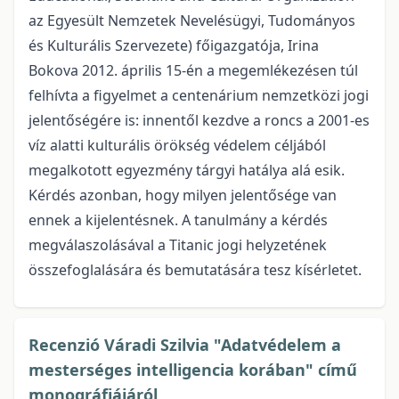
az
Egyesült Nemzetek Nevelésügyi, Tudományos
és Kulturális Szervezete)
főigazgatója,
Irina
Bokova
2012. április 15-én a megemlékezésen túl
felhívta a figyelmet a centenárium nemzetközi jogi
jelentőségére is: innentől kezdve a roncs a 2001-es
víz alatti kulturális örökség védelem céljából
megalkotott egyezmény tárgyi hatálya alá esik.
Kérdés azonban, hogy milyen jelentősége van
ennek a kijelentésnek. A tanulmány a kérdés
megválaszolásával a Titanic jogi helyzetének
összefoglalására és bemutatására tesz kísérletet.
Recenzió Váradi Szilvia "Adatvédelem a
mesterséges intelligencia korában" című
monográfiájáról