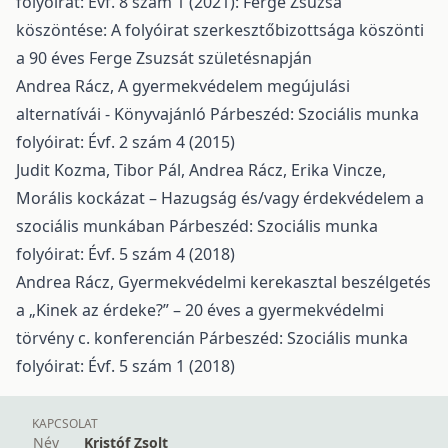
folyóirat: Évf. 8 szám 1 (2021): Ferge Zsuzsa
köszöntése: A folyóirat szerkesztőbizottsága köszönti
a 90 éves Ferge Zsuzsát születésnapján
Andrea Rácz,
A gyermekvédelem megújulási
alternatívái - Könyvajánló
Párbeszéd: Szociális munka
folyóirat: Évf. 2 szám 4 (2015)
Judit Kozma, Tibor Pál, Andrea Rácz, Erika Vincze,
Morális kockázat – Hazugság és/vagy érdekvédelem a
szociális munkában
Párbeszéd: Szociális munka
folyóirat: Évf. 5 szám 4 (2018)
Andrea Rácz,
Gyermekvédelmi kerekasztal beszélgetés
a „Kinek az érdeke?” – 20 éves a gyermekvédelmi
törvény c. konferencián
Párbeszéd: Szociális munka
folyóirat: Évf. 5 szám 1 (2018)
KAPCSOLAT
Név
Kristóf Zsolt