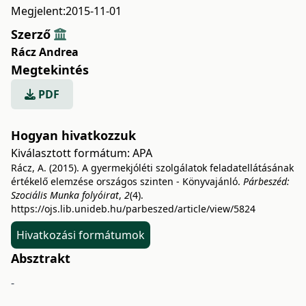
Megjelent:
2015-11-01
Szerző
Rácz Andrea
Megtekintés
PDF
Hogyan hivatkozzuk
Kiválasztott formátum:
APA
Rácz, A. (2015). A gyermekjóléti szolgálatok feladatellátásának
értékelő elemzése országos szinten - Könyvajánló.
Párbeszéd:
Szociális Munka folyóirat
,
2
(4).
https://ojs.lib.unideb.hu/parbeszed/article/view/5824
Hivatkozási formátumok
Absztrakt
-