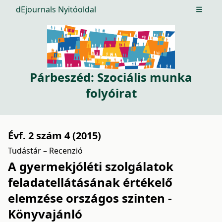
dEjournals Nyitóoldal
Open m
Párbeszéd: Szociális munka
folyóirat
Évf. 2 szám 4 (2015)
Tudástár – Recenzió
A gyermekjóléti szolgálatok
feladatellátásának értékelő
elemzése országos szinten -
Könyvajánló