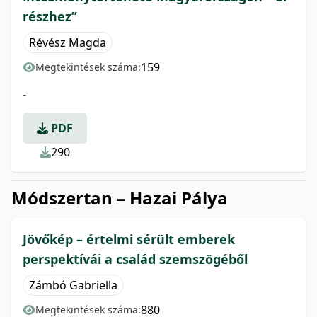
részhez”
Révész Magda
159
Megtekintések száma:
-
PDF
290
Módszertan – Hazai Pálya
Jövőkép – értelmi sérült emberek
perspektívái a család szemszögéből
Zámbó Gabriella
880
Megtekintések száma: