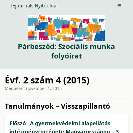
dEjournals Nyitóoldal
Open m
Párbeszéd: Szociális munka
folyóirat
Évf. 2 szám 4 (2015)
Megjelent
november 1, 2015
issue.tableOfContents6a75b
Tanulmányok – Visszapillantó
Előszó „A gyermekvédelmi alapellátás
intézménytörténete Magyarországon – 3.