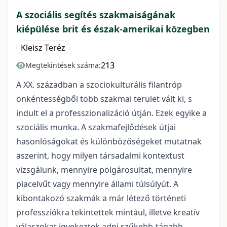
A szociális segítés szakmaiságának
kiépülése brit és észak-amerikai közegben
Kleisz Teréz
213
Megtekintések száma:
A XX. században a szociokulturális filantróp
önkéntességből több szakmai terület vált ki, s
indult el a professzionalizáció útján. Ezek egyike a
szociális munka. A szakmafejlődések útjai
hasonlóságokat és különbözőségeket mutatnak
aszerint, hogy milyen társadalmi kontextust
vizsgálunk, mennyire polgárosultat, mennyire
piacelvűt vagy mennyire állami túlsúlyút. A
kibontakozó szakmák a már létező történeti
professziókra tekintettek mintául, illetve kreatív
válaszokat igyekeztek adni szűkebb-tágabb