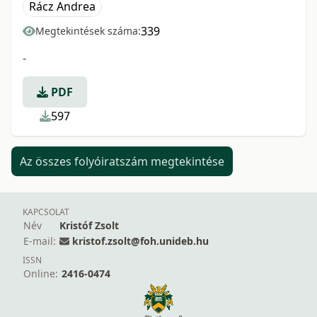
Rácz Andrea
339
Megtekintések száma:
-
PDF
597
Az összes folyóiratszám megtekintése
KAPCSOLAT
Név
Kristóf Zsolt
E-mail:
kristof.zsolt@foh.unideb.hu
ISSN
Online:
2416-0474