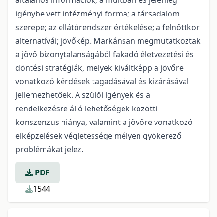
általános információk; a múltban és jelenleg
igénybe vett intézményi forma; a társadalom
szerepe; az ellátórendszer értékelése; a felnőttkor
alternatívái; jövőkép. Markánsan megmutatkoztak
a jövő bizonytalanságából fakadó életvezetési és
döntési stratégiák, melyek kiváltképp a jövőre
vonatkozó kérdések tagadásával és kizárásával
jellemezhetőek. A szülői igények és a
rendelkezésre álló lehetőségek közötti
konszenzus hiánya, valamint a jövőre vonatkozó
elképzelések végletessége mélyen gyökerező
problémákat jelez.
PDF
1544