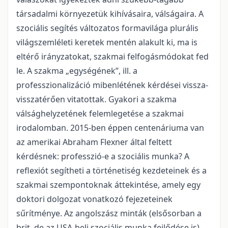
társadalmi környezetük kihívásaira, válságaira. A
szociális segítés változatos formavilága plurális
világszemléleti keretek mentén alakult ki, ma is
eltérő irányzatokat, szakmai felfogásmódokat fed
le. A szakma „egységének”, ill. a
professzionalizáció mibenlétének kérdései vissza-
visszatérően vitatottak. Gyakori a szakma
válsághelyzetének felemlegetése a szakmai
irodalomban. 2015-ben éppen centenáriuma van
az amerikai Abraham Flexner által feltett
kérdésnek: professzió-e a szociális munka? A
reflexiót segítheti a történetiség kezdeteinek és a
szakmai szempontoknak áttekintése, amely egy
doktori dolgozat vonatkozó fejezeteinek
sűrítménye. Az angolszász minták (elsősorban a
brit, de az USA-beli szociális munka fejlődése is)