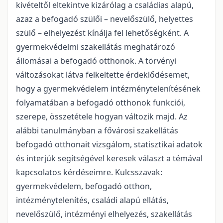
kivételtől eltekintve kizárólag a családias alapú,
azaz a befogadó szülői – nevelőszülő, helyettes
szülő – elhelyezést kínálja fel lehetőségként. A
gyermekvédelmi szakellátás meghatározó
állomásai a befogadó otthonok. A törvényi
változásokat látva felkeltette érdeklődésemet,
hogy a gyermekvédelem intézménytelenítésének
folyamatában a befogadó otthonok funkciói,
szerepe, összetétele hogyan változik majd. Az
alábbi tanulmányban a fővárosi szakellátás
befogadó otthonait vizsgálom, statisztikai adatok
és interjúk segítségével keresek választ a témával
kapcsolatos kérdéseimre. Kulcsszavak:
gyermekvédelem, befogadó otthon,
intézménytelenítés, családi alapú ellátás,
nevelőszülő, intézményi elhelyezés, szakellátás