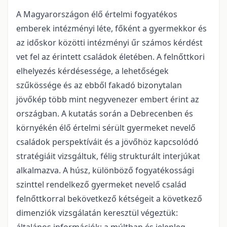
A Magyarországon élő értelmi fogyatékos
emberek intézményi léte, főként a gyermekkor és
az időskor közötti intézményi űr számos kérdést
vet fel az érintett családok életében. A felnőttkori
elhelyezés kérdésessége, a lehetőségek
szűkössége és az ebből fakadó bizonytalan
jövőkép több mint negyvenezer embert érint az
országban. A kutatás során a Debrecenben és
környékén élő értelmi sérült gyermeket nevelő
családok perspektíváit és a jövőhöz kapcsolódó
stratégiáit vizsgáltuk, félig strukturált interjúkat
alkalmazva. A húsz, különböző fogyatékossági
szinttel rendelkező gyermeket nevelő család
felnőttkorral bekövetkező kétségeit a következő
dimenziók vizsgálatán keresztül végeztük: