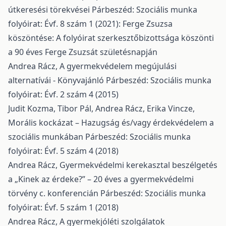
útkeresési törekvései
Párbeszéd: Szociális munka
folyóirat: Évf. 8 szám 1 (2021): Ferge Zsuzsa
köszöntése: A folyóirat szerkesztőbizottsága köszönti
a 90 éves Ferge Zsuzsát születésnapján
Andrea Rácz,
A gyermekvédelem megújulási
alternatívái - Könyvajánló
Párbeszéd: Szociális munka
folyóirat: Évf. 2 szám 4 (2015)
Judit Kozma, Tibor Pál, Andrea Rácz, Erika Vincze,
Morális kockázat – Hazugság és/vagy érdekvédelem a
szociális munkában
Párbeszéd: Szociális munka
folyóirat: Évf. 5 szám 4 (2018)
Andrea Rácz,
Gyermekvédelmi kerekasztal beszélgetés
a „Kinek az érdeke?” – 20 éves a gyermekvédelmi
törvény c. konferencián
Párbeszéd: Szociális munka
folyóirat: Évf. 5 szám 1 (2018)
Andrea Rácz,
A gyermekjóléti szolgálatok