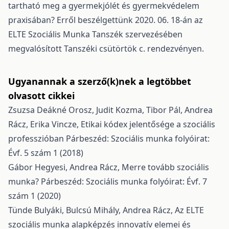
tartható meg a gyermekjólét és gyermekvédelem
praxisában? Erről beszélgettünk 2020. 06. 18-án az
ELTE Szociális Munka Tanszék szervezésében
megvalósított Tanszéki csütörtök c. rendezvényen.
Ugyanannak a szerző(k)nek a legtöbbet
olvasott cikkei
Zsuzsa Deákné Orosz, Judit Kozma, Tibor Pál, Andrea
Rácz, Erika Vincze,
Etikai kódex jelentősége a szociális
professzióban
Párbeszéd: Szociális munka folyóirat:
Évf. 5 szám 1 (2018)
Gábor Hegyesi, Andrea Rácz,
Merre tovább szociális
munka?
Párbeszéd: Szociális munka folyóirat: Évf. 7
szám 1 (2020)
Tünde Bulyáki, Bulcsú Mihály, Andrea Rácz,
Az ELTE
szociális munka alapképzés innovatív elemei és