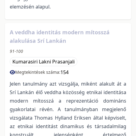
elemzésén alapul.
A veddha identitás modern mítosszá
alakulása Srí Lankán
91-100
Kumarasiri Lakni Prasanjali
154
Megtekintések száma:
Jelen tanulmány azt vizsgálja, miként alakult át a
Srí Lankán élő veddha közösség etnikai identitása
modern mítosszá a reprezentáció domináns
gyakorlatai révén. A tanulmányban megjelenő
vizsgálata Thomas Hylland Eriksen által képviselt,
az etnikai identitást dinamikus és társadalmilag
konstruált jelenségként értelmező