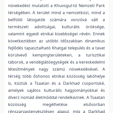
növekedést mutatott a Khuvsgul-tó Nemzeti Park
térségében. A terület mind a nemzetközi, mind a
belföldi látogatók számára vonzóvá vált a
természeti adottságai, kulturális öröksége,
valamint egyedi etnikai kisebbségei révén. Ennek
következtében az utóbbi időszakban dinamikus
fejlődés tapasztalható Khatgal település és a tavat
körülvevő kempingterületeken, a turisztikai
táborok, a vendéglátóegységek és a kereskedelmi
létesítmények nagy számú növekedésével. A
térség több őshonos etnikai közösség lakóhelye
is, köztük a Tsaatan és a Darkhad csoportoké,
amelyek sajátos kulturális hagyományokkal és
diverz nomád életmóddal rendelkeznek. A Tsaatan
közösség megélhetése elsősorban
rénszarvastenyésztésen alapul, míg a Darkhad