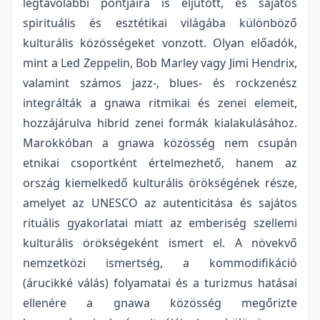
legtávolabbi pontjaira is eljutott, és sajátos
spirituális és esztétikai világába különböző
kulturális közösségeket vonzott. Olyan előadók,
mint a Led Zeppelin, Bob Marley vagy Jimi Hendrix,
valamint számos jazz-, blues- és rockzenész
integrálták a gnawa ritmikai és zenei elemeit,
hozzájárulva hibrid zenei formák kialakulásához.
Marokkóban a gnawa közösség nem csupán
etnikai csoportként értelmezhető, hanem az
ország kiemelkedő kulturális örökségének része,
amelyet az UNESCO az autenticitása és sajátos
rituális gyakorlatai miatt az emberiség szellemi
kulturális örökségeként ismert el. A növekvő
nemzetközi ismertség, a kommodifikáció
(árucikké válás) folyamatai és a turizmus hatásai
ellenére a gnawa közösség megőrizte