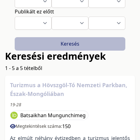
Publikált ez előtt
Keresés
Keresési eredmények
1 - 5 a 5 tételből
Turizmus a Hövszgöl-Tó Nemzeti Parkban,
Észak-Mongóliában
19-28
Batsaikhan Mungunchimeg
150
Megtekintések száma:
Az elmúlt néhány évtizedben a turizmus jelentős