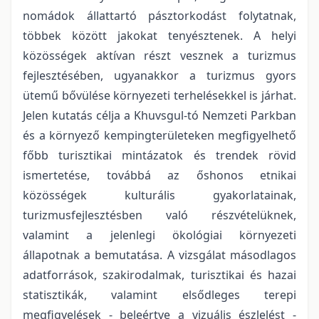
nomádok állattartó pásztorkodást folytatnak,
többek között jakokat tenyésztenek. A helyi
közösségek aktívan részt vesznek a turizmus
fejlesztésében, ugyanakkor a turizmus gyors
ütemű bővülése környezeti terhelésekkel is járhat.
Jelen kutatás célja a Khuvsgul-tó Nemzeti Parkban
és a környező kempingterületeken megfigyelhető
főbb turisztikai mintázatok és trendek rövid
ismertetése, továbbá az őshonos etnikai
közösségek kulturális gyakorlatainak,
turizmusfejlesztésben való részvételüknek,
valamint a jelenlegi ökológiai környezeti
állapotnak a bemutatása. A vizsgálat másodlagos
adatforrások, szakirodalmak, turisztikai és hazai
statisztikák, valamint elsődleges terepi
megfigyelések - beleértve a vizuális észlelést -