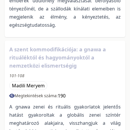
emberek üdülőhely megválasztását befolyásoló
tényezőinél, de a szállodák kínálati elemeiben is
megjelenik az élmény, a kényeztetés, az
egészségtudatosság.
A szent kommodifikációja: a gnawa a
rituáléktól és hagyományoktól a
nemzetközi elismertségig
101-108
Madili Meryem
190
Megtekintések száma:
A gnawa zenei és rituális gyakorlatok jelentős
hatást gyakoroltak a globális zenei színtér
meghatározó alakjaira, visszhangjuk a világ