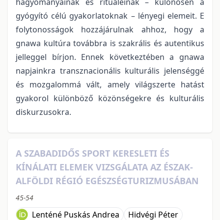
hagyományainak és rituáléinak – különösen a
gyógyító célú gyakorlatoknak – lényegi elemeit. E
folytonosságok hozzájárulnak ahhoz, hogy a
gnawa kultúra továbbra is szakrális és autentikus
jelleggel bírjon. Ennek következtében a gnawa
napjainkra transznacionális kulturális jelenséggé
és mozgalommá vált, amely világszerte hatást
gyakorol különböző közönségekre és kulturális
diskurzusokra.
A SZABADIDŐS SPORT KERESLETI ÉS
KÍNÁLATI ELEMEK VIZSGÁLATA AZ ÉSZAK-
ALFÖLDI RÉGIÓ EGÉSZSÉGTURIZMUSÁBAN
45-54
Lenténé Puskás Andrea
Hidvégi Péter