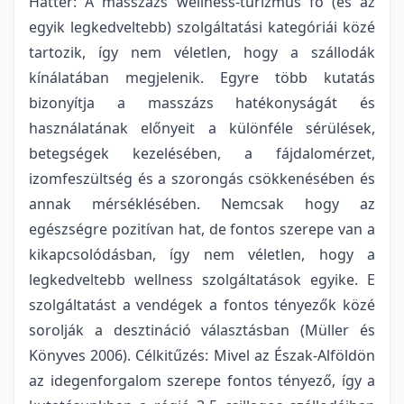
Háttér: A masszázs wellness-turizmus fő (és az
egyik legkedveltebb) szolgáltatási kategóriái közé
tartozik, így nem véletlen, hogy a szállodák
kínálatában megjelenik. Egyre több kutatás
bizonyítja a masszázs hatékonyságát és
használatának előnyeit a különféle sérülések,
betegségek kezelésében, a fájdalomérzet,
izomfeszültség és a szorongás csökkenésében és
annak mérséklésében. Nemcsak hogy az
egészségre pozitívan hat, de fontos szerepe van a
kikapcsolódásban, így nem véletlen, hogy a
legkedveltebb wellness szolgáltatások egyike. E
szolgáltatást a vendégek a fontos tényezők közé
sorolják a desztináció választásban (Müller és
Könyves 2006). Célkitűzés: Mivel az Észak-Alföldön
az idegenforgalom szerepe fontos tényező, így a