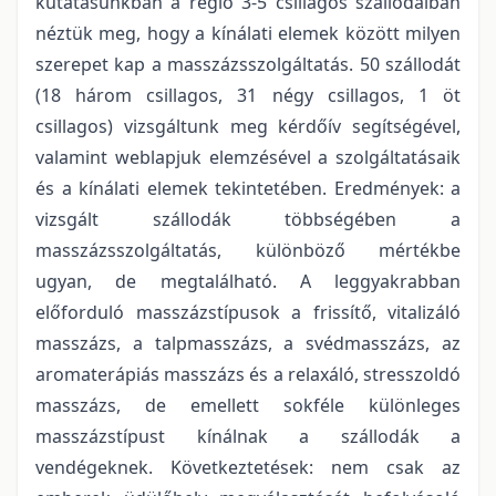
kutatásunkban a régió 3-5 csillagos szállodáiban
néztük meg, hogy a kínálati elemek között milyen
szerepet kap a masszázsszolgáltatás. 50 szállodát
(18 három csillagos, 31 négy csillagos, 1 öt
csillagos) vizsgáltunk meg kérdőív segítségével,
valamint weblapjuk elemzésével a szolgáltatásaik
és a kínálati elemek tekintetében. Eredmények: a
vizsgált szállodák többségében a
masszázsszolgáltatás, különböző mértékbe
ugyan, de megtalálható. A leggyakrabban
előforduló masszázstípusok a frissítő, vitalizáló
masszázs, a talpmasszázs, a svédmasszázs, az
aromaterápiás masszázs és a relaxáló, stresszoldó
masszázs, de emellett sokféle különleges
masszázstípust kínálnak a szállodák a
vendégeknek. Következtetések: nem csak az