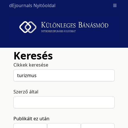
dEjournals Nyitóoldal
Open m
Keresés
Cikkek keresése
Szerző által
Publikált ez után