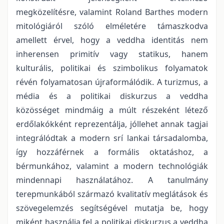
megközelítésre, valamint Roland Barthes modern
mitológiáról szóló elméletére támaszkodva
amellett érvel, hogy a veddha identitás nem
inherensen primitív vagy statikus, hanem
kulturális, politikai és szimbolikus folyamatok
révén folyamatosan újraformálódik. A turizmus, a
média és a politikai diskurzus a veddha
közösséget mindmáig a múlt részeként létező
erdőlakókként reprezentálja, jóllehet annak tagjai
integrálódtak a modern srí lankai társadalomba,
így hozzáférnek a formális oktatáshoz, a
bérmunkához, valamint a modern technológiák
mindennapi használatához. A tanulmány
terepmunkából származó kvalitatív meglátások és
szövegelemzés segítségével mutatja be, hogy
miként használja fel a politikai diskurzus a veddha