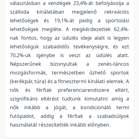
választásban a vendégek 23,4%-át befolyásolja a
szálloda kínálatában megjelenő rekreációs
lehetőségek és 19,1%-át pedig a sportolási
lehetőségek megléte. A megkérdezettek 62,4%-
nak fontos, hogy az üdülés ideje alatt is legyen
lehetőségük szabadidős tevékenységre, és ezt
70,2%-uk igénybe is veszi az üdülés alatt.
Népszerűnek bizonyultak a zenés-táncos
mozgásformák, természetben űzhető sportok
(kerékpár, túra) és a fitnesztermi kínálati elemek. A
nők és férfiak preferenciarendszere eltért,
szignifikáns eltérést tudtunk kimutatni: amíg a
nők inkább a jógát, a kondicionáló termi
futópadot, addig a férfiak a szabadsúlyok
használatát részesítették inkább előnyben.