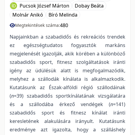
Pucsok József Márton
Dobay Beáta
Molnár Anikó
Bíró Melinda
480
Megtekintések száma:
Napjainkban a szabadidős és rekreációs trendek
ez egészségtudatos fogyasztók markáns
megjelenését igazolják, akik körében a különböző
szabadidős sport, fitnesz szolgáltatások iránti
igény az üdülésük alatt is megfogalmazódik,
melyhez a szállodák kínálata is alkalmazkodik.
Kutatásunk az Észak-alföldi régió szállodáinak
(
n
=39) szabadidős sportkínálatának vizsgálatára
és a szállodába érkező vendégek (
n
=141)
szabadidős sport és fitnesz kínálat iránti
keresletének alakulására irányult. Kutatásunk
eredménye azt igazolta, hogy a szálláshely