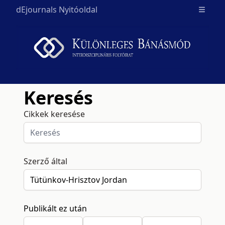
dEjournals Nyitóoldal
Open m
Keresés
Cikkek keresése
Szerző által
Publikált ez után