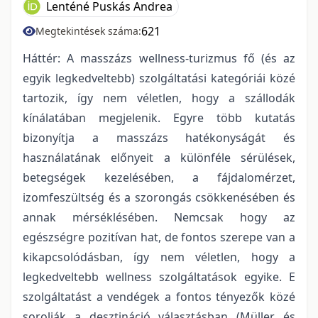
Lenténé Puskás Andrea
621
Megtekintések száma:
Háttér: A masszázs wellness-turizmus fő (és az
egyik legkedveltebb) szolgáltatási kategóriái közé
tartozik, így nem véletlen, hogy a szállodák
kínálatában megjelenik. Egyre több kutatás
bizonyítja a masszázs hatékonyságát és
használatának előnyeit a különféle sérülések,
betegségek kezelésében, a fájdalomérzet,
izomfeszültség és a szorongás csökkenésében és
annak mérséklésében. Nemcsak hogy az
egészségre pozitívan hat, de fontos szerepe van a
kikapcsolódásban, így nem véletlen, hogy a
legkedveltebb wellness szolgáltatások egyike. E
szolgáltatást a vendégek a fontos tényezők közé
sorolják a desztináció választásban (Müller és