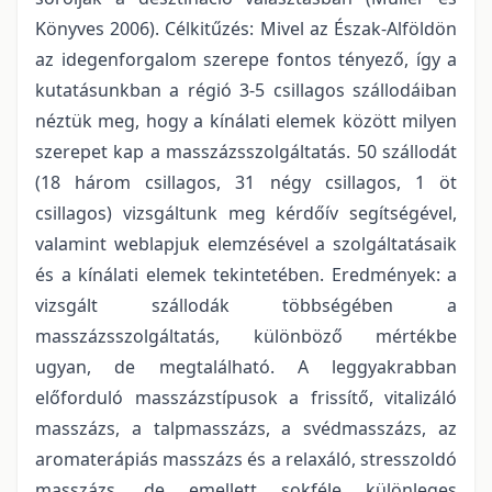
Könyves 2006). Célkitűzés: Mivel az Észak-Alföldön
az idegenforgalom szerepe fontos tényező, így a
kutatásunkban a régió 3-5 csillagos szállodáiban
néztük meg, hogy a kínálati elemek között milyen
szerepet kap a masszázsszolgáltatás. 50 szállodát
(18 három csillagos, 31 négy csillagos, 1 öt
csillagos) vizsgáltunk meg kérdőív segítségével,
valamint weblapjuk elemzésével a szolgáltatásaik
és a kínálati elemek tekintetében. Eredmények: a
vizsgált szállodák többségében a
masszázsszolgáltatás, különböző mértékbe
ugyan, de megtalálható. A leggyakrabban
előforduló masszázstípusok a frissítő, vitalizáló
masszázs, a talpmasszázs, a svédmasszázs, az
aromaterápiás masszázs és a relaxáló, stresszoldó
masszázs, de emellett sokféle különleges