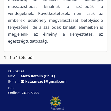
masszázstípust kínálnak a szállodák a
vendégeknek. Következtetések: nem csak az
emberek üdülőhely megválasztását befolyásoló
tényezőinél, de a szállodák kínálati elemeiben is
megjelenik az élmény, a kényeztetés, az
egészségtudatosság.
1 - 1 a 1 tételből
KAPCSOLAT
Név
Mező Katalin (Ph.D.)
E-mail:
kata.mezo1@gmail.com
ISSN
Online:
2498-5368