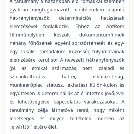
A tanulmány a hazánkban élő romákkal szemben
gyakran megfogalmazott, előítéleteken alapuló
hát-ránytényezők determinációs hatásának
elemzésével foglalkozik. Ehhez az AntRom
Filmműhelyben készült dokumentumfilmek
néhány főhősének egyéni sorstörténetét és egy-
egy lokális társadalom közösség-folyamatainak
elemzésére kerül sor. A nevezett hátránytényezők
(pl. az etnikai származás, nem, családi és
szociokulturális háttér, iskolázottság,
munkaerőpiaci státusz, lakhatás) külön-külön és
együttesen is determinálják az érintettek jövőjével
és lehetőségeivel kapcsolatos várakozásokat. A
tanulmány célja láthatóvá tenni, hogy miként
lehetséges és milyen feltételek mentén az
„elvárttól” eltérő élet.