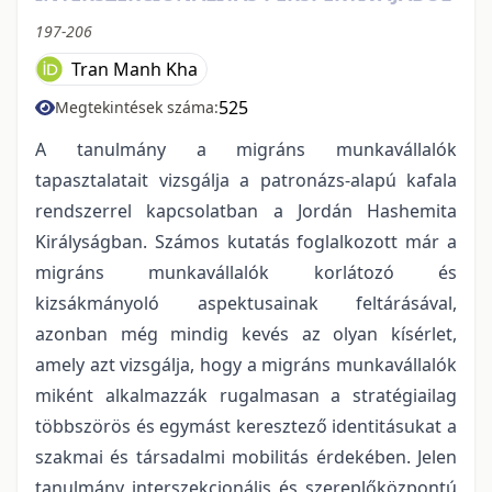
197-206
Tran Manh Kha
525
Megtekintések száma:
A tanulmány a migráns munkavállalók
tapasztalatait vizsgálja a patronázs-alapú kafala
rendszerrel kapcsolatban a Jordán Hashemita
Királyságban. Számos kutatás foglalkozott már a
migráns munkavállalók korlátozó és
kizsákmányoló aspektusainak feltárásával,
azonban még mindig kevés az olyan kísérlet,
amely azt vizsgálja, hogy a migráns munkavállalók
miként alkalmazzák rugalmasan a stratégiailag
többszörös és egymást keresztező identitásukat a
szakmai és társadalmi mobilitás érdekében. Jelen
tanulmány interszekcionális és szereplőközpontú