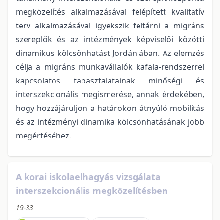
megközelítés alkalmazásával felépített kvalitatív
terv alkalmazásával igyekszik feltárni a migráns
szereplők és az intézmények képviselői közötti
dinamikus kölcsönhatást Jordániában. Az elemzés
célja a migráns munkavállalók kafala-rendszerrel
kapcsolatos tapasztalatainak minőségi és
interszekcionális megismerése, annak érdekében,
hogy hozzájáruljon a határokon átnyúló mobilitás
és az intézményi dinamika kölcsönhatásának jobb
megértéséhez.
A korai iskolaelhagyás vizsgálata
interszekcionális megközelítésben
19-33