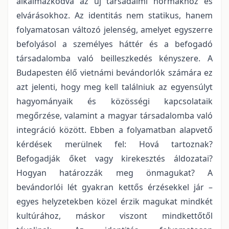
alkalmazkodva az új társadalmi normákhoz és
elvárásokhoz. Az identitás nem statikus, hanem
folyamatosan változó jelenség, amelyet egyszerre
befolyásol a személyes háttér és a befogadó
társadalomba való beilleszkedés kényszere. A
Budapesten élő vietnámi bevándorlók számára ez
azt jelenti, hogy meg kell találniuk az egyensúlyt
hagyományaik és közösségi kapcsolataik
megőrzése, valamint a magyar társadalomba való
integráció között. Ebben a folyamatban alapvető
kérdések merülnek fel: Hová tartoznak?
Befogadják őket vagy kirekesztés áldozatai?
Hogyan határozzák meg önmagukat? A
bevándorlói lét gyakran kettős érzésekkel jár –
egyes helyzetekben közel érzik magukat mindkét
kultúrához, máskor viszont mindkettőtől