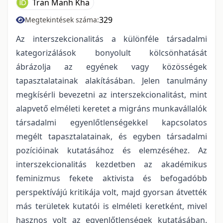
Tran Manh Kha
329
Megtekintések száma:
Az interszekcionalitás a különféle társadalmi
kategorizálások bonyolult kölcsönhatását
ábrázolja az egyének vagy közösségek
tapasztalatainak alakításában. Jelen tanulmány
megkísérli bevezetni az interszekcionalitást, mint
alapvető elméleti keretet a migráns munkavállalók
társadalmi egyenlőtlenségekkel kapcsolatos
megélt tapasztalatainak, és egyben társadalmi
pozícióinak kutatásához és elemzéséhez. Az
interszekcionalitás kezdetben az akadémikus
feminizmus fekete aktivista és befogadóbb
perspektívájú kritikája volt, majd gyorsan átvették
más területek kutatói is elméleti keretként, mivel
hasznos volt az egyenlőtlenségek kutatásában.