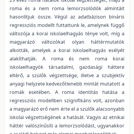
roma és a nem roma lemorzsolódók almintáit
hasonlítjuk össze. Végül az adatbázison bináris
regressziós modellt futtattunk le, amelynek függő
változója a korai iskolaelhagyás ténye volt, míg a
magyarázó változókat olyan háttérmutatók
alkották, amelyek a korai iskolaelhagyás esélyét
alakíthatják. A roma és nem roma korai
iskolaelhagyók társadalmi, gazdasági háttere
eltérő, a szülők végzettsége, illetve a szubjektív
anyagi helyzete kedvezőtlenebb mintát mutatott a
romák esetében. A roma identitás hatása a
regressziós modellben szignifikáns volt, azonban
a magyarázó erő nem érte el a szülők alacsonyabb
iskolai végzettségének a hatását. Vagyis az etnikai
háttér valószínűsíti a lemorzsolódást, ugyanakkor
a családi helyzet más elemei meghatározóbbak.