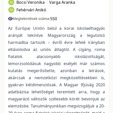
Bocsi Veronika
Varga Aranka
Fehérvári Anikó
550
Megtekintések száma:
Az Európai Unión belül a korai iskolaelhagyás
arányát tekintve Magyarország a legutolsó
harmadba tartozik – évről évre lefelé irányban
eltávolodva az uniós átlagtól. A cigány, roma
fiatalok alacsonyabb iskolázottságát,
lemorzsolódásuk nagyobb esélyét már számos
kutatás megerősítette, azonban a leírások,
akárcsak a nemzetközi megközelítésekben is,
gyakran kétdimenziósak. A Magyar Ifjúság 2020
adatbázisa lehetőséget teremtett arra, hogy a
magyarázó változók szélesebb körét bevonjuk az
elemzésbe. Tanulmányunkban megvizsgáljuk a 20-
29 éves roma fiatalok iskolai végzettségét, majd a