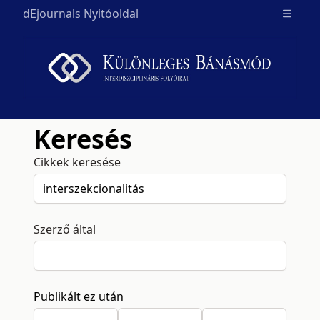
dEjournals Nyitóoldal
Open m
Keresés
Cikkek keresése
Szerző által
Publikált ez után