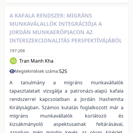
A KAFALA RENDSZER: MIGRÁNS
MUNKAVÁLALLÓK INTEGRÁCIÓJA A
JORDÁN MUNKAERŐPIACON AZ
INTERSZEKCIONALITÁS PERSPEKTÍVÁJÁBÓL
197-206
Tran Manh Kha
525
Megtekintések száma:
A tanulmány a migráns munkavállalók
tapasztalatait vizsgálja a patronázs-alapú kafala
rendszerrel kapcsolatban a Jordán Hashemita
Királyságban. Számos kutatás foglalkozott már a
migráns munkavállalók korlátozó és
kizsákmányoló aspektusainak feltárásával,
azonban még mindig kevés az olyan kísérlet,