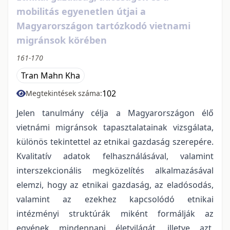
mobilitás egyenetlen útjai a
Magyarországon tartózkodó vietnami
migránsok körében
161-170
Tran Mahn Kha
102
Megtekintések száma:
Jelen tanulmány célja a Magyarországon élő
vietnámi migránsok tapasztalatainak vizsgálata,
különös tekintettel az etnikai gazdaság szerepére.
Kvalitatív adatok felhasználásával, valamint
interszekcionális megközelítés alkalmazásával
elemzi, hogy az etnikai gazdaság, az eladósodás,
valamint az ezekhez kapcsolódó etnikai
intézményi struktúrák miként formálják az
egyének mindennapi életvilágát, illetve azt,