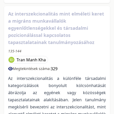
Az interszekcionalitás mint elméleti keret
a migráns munkavállalók
egyenlőtlenségekkel és társadalmi
pozicionálással kapcsolatos
tapasztalatainak tanulmányozásához
135-144
Tran Manh Kha
329
Megtekintések száma:
Az interszekcionalitás a különféle társadalmi
kategorizálások bonyolult kölcsönhatását
ábrázolja az egyének vagy közösségek
tapasztalatainak alakításában. Jelen tanulmány
megkísérli bevezetni az interszekcionalitást, mint
alapvető elméleti keretet a migráns munkavállalók