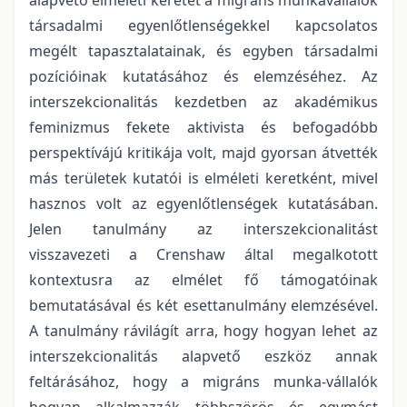
társadalmi egyenlőtlenségekkel kapcsolatos
megélt tapasztalatainak, és egyben társadalmi
pozícióinak kutatásához és elemzéséhez. Az
interszekcionalitás kezdetben az akadémikus
feminizmus fekete aktivista és befogadóbb
perspektívájú kritikája volt, majd gyorsan átvették
más területek kutatói is elméleti keretként, mivel
hasznos volt az egyenlőtlenségek kutatásában.
Jelen tanulmány az interszekcionalitást
visszavezeti a Crenshaw által megalkotott
kontextusra az elmélet fő támogatóinak
bemutatásával és két esettanulmány elemzésével.
A tanulmány rávilágít arra, hogy hogyan lehet az
interszekcionalitás alapvető eszköz annak
feltárásához, hogy a migráns munka-vállalók
hogyan alkalmazzák többszörös és egymást