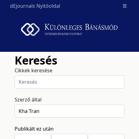
dEjournals Nyitóoldal
Open m
Keresés
Cikkek keresése
Szerző által
Publikált ez után