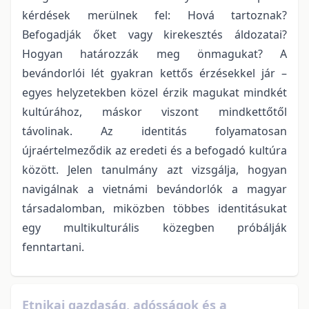
kérdések merülnek fel: Hová tartoznak?
Befogadják őket vagy kirekesztés áldozatai?
Hogyan határozzák meg önmagukat? A
bevándorlói lét gyakran kettős érzésekkel jár –
egyes helyzetekben közel érzik magukat mindkét
kultúrához, máskor viszont mindkettőtől
távolinak. Az identitás folyamatosan
újraértelmeződik az eredeti és a befogadó kultúra
között. Jelen tanulmány azt vizsgálja, hogyan
navigálnak a vietnámi bevándorlók a magyar
társadalomban, miközben többes identitásukat
egy multikulturális közegben próbálják
fenntartani.
Etnikai gazdaság, adósságok és a