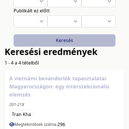
Publikált ez előtt
Keresés
Keresési eredmények
1 - 4 a 4 tételből
A vietnámi bevándorlók tapasztalatai
Magyarországon: egy interszekcionális
elemzés
201-218
Tran Kha
296
Megtekintések száma: