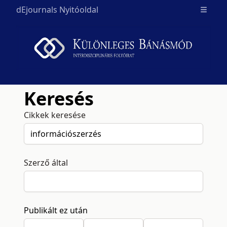
dEjournals Nyitóoldal
Open m
Keresés
Cikkek keresése
Szerző által
Publikált ez után