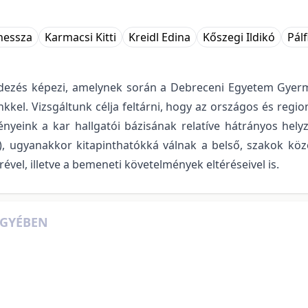
nessza
Karmacsi Kitti
Kreidl Edina
Kőszegi Ildikó
Pálf
érdezés képezi, amelynek során a Debreceni Egyetem Gyer
kkel. Vizsgáltunk célja feltárni, hogy az országos és regi
nyeink a kar hallgatói bázisának relatíve hátrányos hel
.), ugyanakkor kitapinthatókká válnak a belső, szakok kö
vel, illetve a bemeneti követelmények eltéréseivel is.
EGYÉBEN