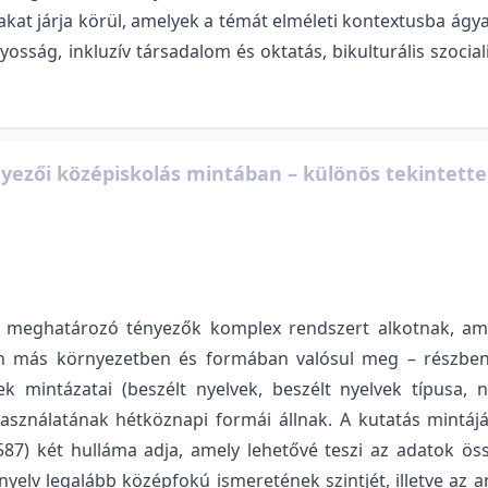
makat járja körül, amelyek a témát elméleti kontextusba ág
sság, inkluzív társadalom és oktatás, bikulturális szociali
ezői középiskolás mintában – különös tekintettel
ét meghatározó tényezők komplex rendszert alkotnak, a
sen más környezetben és formában valósul meg – részben
 mintázatai (beszélt nyelvek, beszélt nyelvek típusa, n
 használatának hétköznapi formái állnak. A kutatás mintá
87) két hulláma adja, amely lehetővé teszi az adatok öss
 nyelv legalább középfokú ismeretének szintjét, illetve az