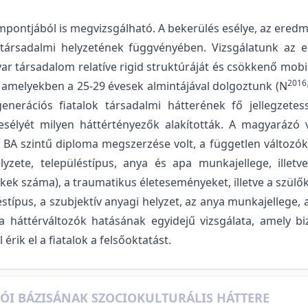
mpontjából is megvizsgálható. A bekerülés esélye, az ered
ársadalmi helyzetének függvényében. Vizsgálatunk az el
ar társadalom relatíve rigid struktúráját és csökkenő mobi
2016
, amelyekben a 25-29 évesek almintájával dolgoztunk (N
enerációs fiatalok társadalmi hátterének fő jellegzetes
élyét milyen háttértényezők alakították. A magyarázó v
 BA szintű diploma megszerzése volt, a független változók
lyzete, településtípus, anya és apa munkajellege, illetv
kek száma), a traumatikus életeseményeket, illetve a szülő
típus, a szubjektív anyagi helyzet, az anya munkajellege,
a háttérváltozók hatásának egyidejű vizsgálata, amely bizo
rik el a fiatalok a felsőoktatást.
TÓI BÁZISÁNAK SZOCIOKULTURÁLIS HÁTTERE