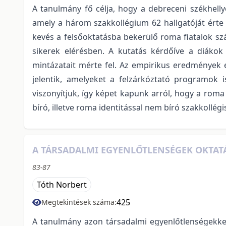
A tanulmány fő célja, hogy a debreceni székhel
amely a három szakkollégium 62 hallgatóját érte
kevés a felsőoktatásba bekerülő roma fiatalok szá
sikerek elérésben. A kutatás kérdőíve a diákok sz
mintázatait mérte fel. Az empirikus eredmények 
jelentik, amelyeket a felzárkóztató programok 
viszonyítjuk, így képet kapunk arról, hogy a roma 
bíró, illetve roma identitással nem bíró szakkollég
A TÁRSADALMI EGYENLŐTLENSÉGEK OKTAT
83-87
Tóth Norbert
425
Megtekintések száma:
A tanulmány azon társadalmi egyenlőtlenségekkel