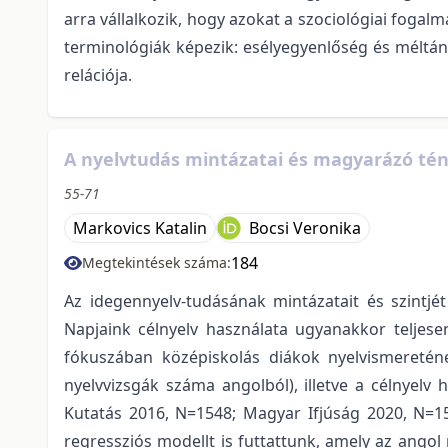
arra vállalkozik, hogy azokat a szociológiai fogal
terminológiák képezik: esélyegyenlőség és méltányo
relációja.
A nyelvtudás mintázatai és magyarázó tény
55-71
Markovics Katalin
Bocsi Veronika
184
Megtekintések száma:
Az idegennyelv-tudásának mintázatait és szintj
Napjaink célnyelv használata ugyanakkor telje
fókuszában középiskolás diákok nyelvismeretének
nyelvvizsgák száma angolból), illetve a célnyelv
Kutatás 2016, N=1548; Magyar Ifjúság 2020, N=15
regressziós modellt is futtattunk, amely az angol