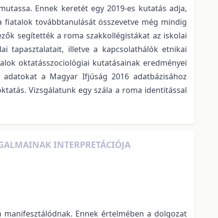
utassa. Ennek keretét egy 2019-es kutatás adja,
a fiatalok továbbtanulását összevetve még mindig
zők segítették a roma szakkollégistákat az iskolai
i tapasztalatait, illetve a kapcsolathálók etnikai
alok oktatásszociológiai kutatásainak eredményei
tt adatokat a Magyar Ifjúság 2016 adatbázisához
oktatás. Vizsgálatunk egy szála a roma identitással
GALMAINAK INTERPRETÁCIÓJA
en manifesztálódnak. Ennek értelmében a dolgozat