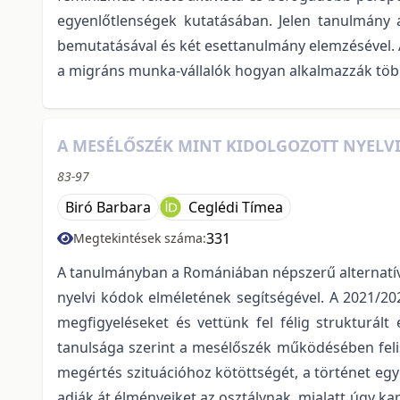
egyenlőtlenségek kutatásában. Jelen tanulmány a
bemutatásával és két esettanulmány elemzésével. A
a migráns munka-vállalók hogyan alkalmazzák többs
A MESÉLŐSZÉK MINT KIDOLGOZOTT NYELVI 
83-97
Biró Barbara
Ceglédi Tímea
331
Megtekintések száma:
A tanulmányban a Romániában népszerű alternatív o
nyelvi kódok elméletének segítségével. A 2021/20
megfigyeléseket és vettünk fel félig strukturált
tanulsága szerint a mesélőszék működésében felis
megértés szituációhoz kötöttségét, a történet egy
adják át élményeiket az osztálynak, mialatt úgy ka