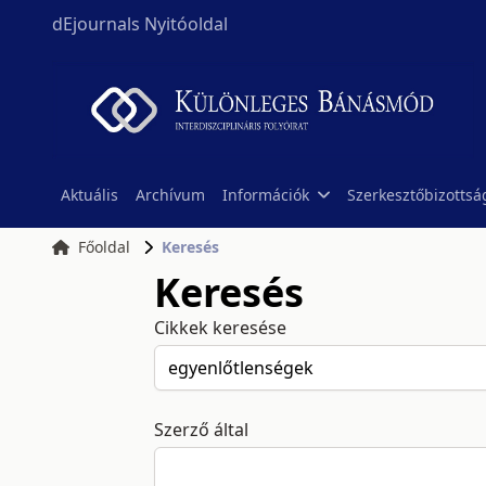
dEjournals Nyitóoldal
Aktuális
Archívum
Információk
Szerkesztőbizottsá
Főoldal
Keresés
Keresés
Cikkek keresése
Szerző által