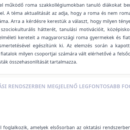
lyel működő roma szakkollégiumokban tanuló diákokat bem
 el. A téma aktualitását az adja, hogy a roma és nem rom
ma. Arra a kérdésre kerestük a választ, hogy milyen ténye
ociokulturális hátterét, tanulási motivációit, középiskola
elméleti kereteit a magyarországi roma gyermekek és fiat
ismertetésével egészítünk ki. Az elemzés során a kapo
fiatalok milyen csoportjai számára vált elérhetővé a felső
isták összehasonlítását tartalmazza.
ÁSI RENDSZERBEN MEGJELENŐ LEGFONTOSABB FO
 foglalkozik, amelyek elsősorban az oktatási rendszerb