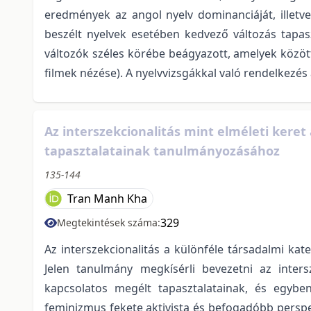
eredmények az angol nyelv dominanciáját, illet
beszélt nyelvek esetében kedvező változás tapa
változók széles körébe beágyazott, amelyek között 
filmek nézése). A nyelvvizsgákkal való rendelkezés
Az interszekcionalitás mint elméleti kere
tapasztalatainak tanulmányozásához
135-144
Tran Manh Kha
329
Megtekintések száma:
Az interszekcionalitás a különféle társadalmi ka
Jelen tanulmány megkísérli bevezetni az inters
kapcsolatos megélt tapasztalatainak, és egybe
feminizmus fekete aktivista és befogadóbb perspekt