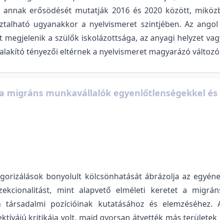
ve annak erősödését mutatják 2016 és 2020 között, miköz
sztalható ugyanakkor a nyelvismeret szintjében. Az ango
megjelenik a szülők iskolázottsága, az anyagi helyzet vagy
 alakító tényezői eltérnek a nyelvismeret magyarázó változói
t a migráns munkavállalók egyenlőtlenségekkel és 
tegorizálások bonyolult kölcsönhatását ábrázolja az egyén
zekcionalitást, mint alapvető elméleti keretet a migrá
n társadalmi pozícióinak kutatásához és elemzéséhez. 
ívájú kritikája volt, majd gyorsan átvették más területek k