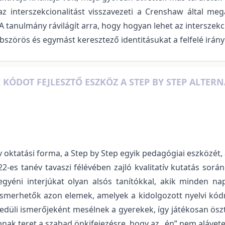
z interszekcionalitást visszavezeti a Crenshaw által me
 tanulmány rávilágít arra, hogy hogyan lehet az interszekc
zörös és egymást keresztező identitásukat a felfelé irány
KÓDOT FEJLESZTŐ ESZKÖZ A STEP BY STEP ALTER
ktatási forma, a Step by Step egyik pedagógiai eszközét, a
22-es tanév tavaszi félévében zajló kvalitatív kutatás sor
 egyéni interjúkat olyan alsós tanítókkal, akik minden n
merhetők azon elemek, amelyek a kidolgozott nyelvi kódra
edüli ismerőjeként mesélnek a gyerekek, így játékosan öszt
pnak teret a szabad önkifejezésre, hogy az „én” nem alávete