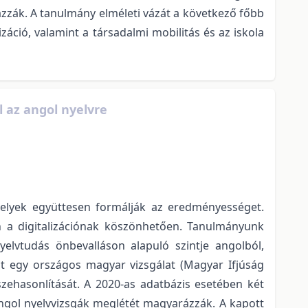
yazzák. A tanulmány elméleti vázát a következő főbb
záció, valamint a társadalmi mobilitás és az iskola
 az angol nyelvre
melyek együttesen formálják az eredményességet.
 a digitalizációnak köszönhetően. Tanulmányunk
yelvtudás önbevalláson alapuló szintje angolból,
ját egy országos magyar vizsgálat (Magyar Ifjúság
zehasonlítását. A 2020-as adatbázis esetében két
 angol nyelvvizsgák meglétét magyarázzák. A kapott