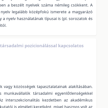
ben a beszélt nyelvek száma némileg csökkent. A
l nyelv legalább középfokú ismerete a magyarázó
 a nyelv használatának típusai is (pl. sorozatok és
tól.
társadalmi pozicionálással kapcsolatos
ek vagy közösségek tapasztalatainak alakításában.
ns munkavállalók társadalmi egyenlőtlenségekkel
Az interszekcionalitás kezdetben az akadémikus
utatói is elméleti keretként, mivel hasznos volt az