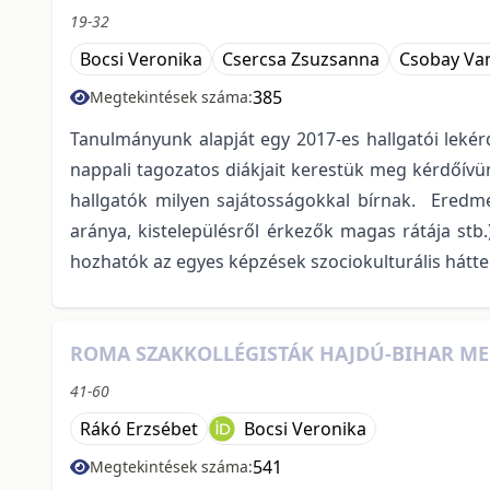
19-32
Bocsi Veronika
Csercsa Zsuzsanna
Csobay Va
385
Megtekintések száma:
Tanulmányunk alapját egy 2017-es hallgatói lek
nappali tagozatos diákjait kerestük meg kérdőívün
hallgatók milyen sajátosságokkal bírnak. Eredmé
aránya, kistelepülésről érkezők magas rátája stb
hozhatók az egyes képzések szociokulturális hátteré
ROMA SZAKKOLLÉGISTÁK HAJDÚ-BIHAR M
41-60
Rákó Erzsébet
Bocsi Veronika
541
Megtekintések száma: