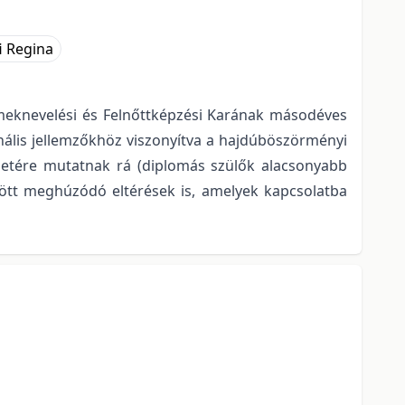
i Regina
meknevelési és Felnőttképzési Karának másodéves
onális jellemzőkhöz viszonyítva a hajdúböszörményi
yzetére mutatnak rá (diplomás szülők alacsonyabb
zött meghúzódó eltérések is, amelyek kapcsolatba