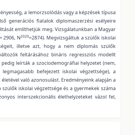
ményesség, a lemorzsolódás vagy a képzések típusa
ső generációs fiatalok diplomaszerzési esélyeire
litását említhetjük meg. Vizsgálatunkban a Magyar
2020
= 2906, N
=2874). Megvizsgáltuk a szülők iskolai
ségeit, illetve azt, hogy a nem diplomás szülők
áltozók feltárásához bináris regressziós modellt
 pedig leírták a szociodemográfiai helyzetet (nem,
e legmagasabb befejezett iskolai végzettsége), a
k életével való azonosulást. Eredményeink alapján a
 a szülők iskolai végzettsége és a gyermekek száma
nyos interszekcionális élethelyzeteket vázol fel,