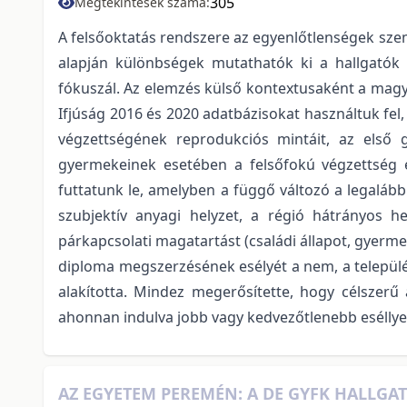
305
Megtekintések száma:
A felsőoktatás rendszere az egyenlőtlenségek sze
alapján különbségek mutathatók ki a hallgatók t
fókuszál. Az elemzés külső kontextusaként a magy
Ifjúság 2016 és 2020 adatbázisokat használtuk fel
végzettségének reprodukciós mintáit, az első g
gyermekeinek esetében a felsőfokú végzettség es
futtatunk le, amelyben a függő változó a legalább
szubjektív anyagi helyzet, a régió hátrányos he
párkapcsolati magatartást (családi állapot, gyerme
diploma megszerzésének esélyét a nem, a település
alakította. Mindez megerősítette, hogy célszerű 
ahonnan indulva jobb vagy kedvezőtlenebb eséllyel é
AZ EGYETEM PEREMÉN: A DE GYFK HALLGA