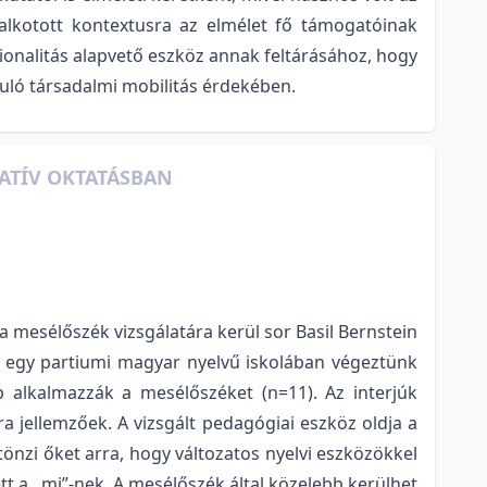
galkotott kontextusra az elmélet fő támogatóinak
ionalitás alapvető eszköz annak feltárásához, hogy
uló társadalmi mobilitás érdekében.
NATÍV OKTATÁSBAN
 mesélőszék vizsgálatára kerül sor Basil Bernstein
án egy partiumi magyar nyelvű iskolában végeztünk
ap alkalmazzák a mesélőszéket (n=11). Az interjúk
 jellemzőek. A vizsgált pedagógiai eszköz oldja a
önzi őket arra, hogy változatos nyelvi eszközökkel
tt a „mi”-nek. A mesélőszék által közelebb kerülhet