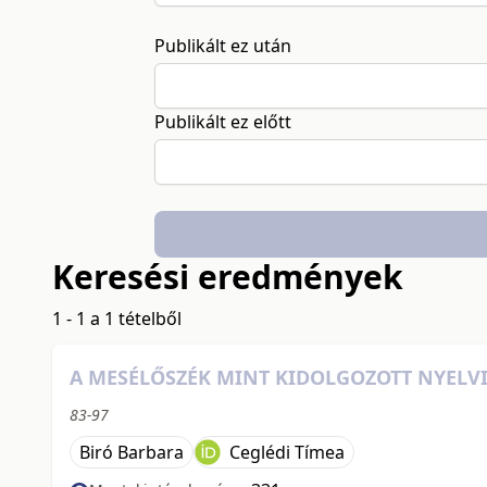
Publikált ez után
Publikált ez előtt
Keresési eredmények
1 - 1 a 1 tételből
A MESÉLŐSZÉK MINT KIDOLGOZOTT NYELVI 
83-97
Biró Barbara
Ceglédi Tímea