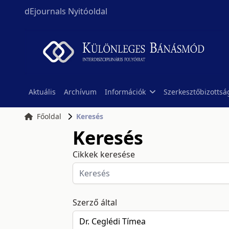
dEjournals Nyitóoldal
Aktuális
Archívum
Információk
Szerkesztőbizottsá
Főoldal
Keresés
Keresés
Cikkek keresése
Szerző által