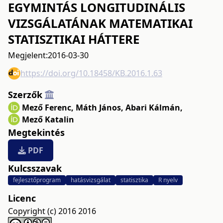
EGYMINTÁS LONGITUDINÁLIS
VIZSGÁLATÁNAK MATEMATIKAI
STATISZTIKAI HÁTTERE
Megjelent:
2016-03-30
https://doi.org/10.18458/KB.2016.1.63
Szerzők
Mező Ferenc
,
Máth János
,
Abari Kálmán
,
Mező Katalin
Megtekintés
PDF
Kulcsszavak
fejlesztőprogram
hatásvizsgálat
statisztika
R nyelv
Licenc
Copyright (c) 2016 2016