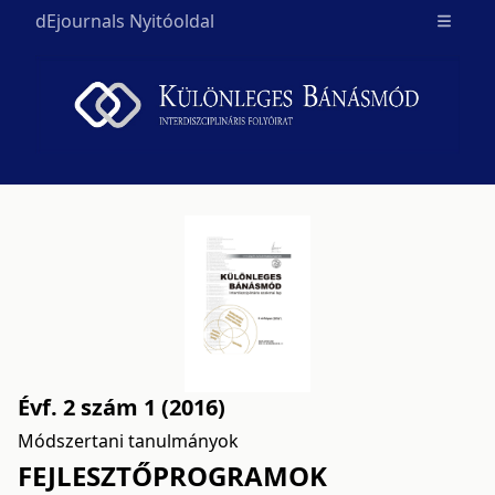
dEjournals Nyitóoldal
Open m
Évf. 2 szám 1 (2016)
Módszertani tanulmányok
FEJLESZTŐPROGRAMOK