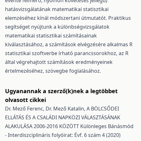
évente felmérő, nyomon követéses jellegű)
hatásvizsgálatának matematikai statisztikai
elemzéséhez kínál módszertani útmutatót. Praktikus
segítséget nyújtunk a különbségvizsgálatok
matematikai statisztikai számításainak
kiválasztásához, a számítások elvégzésére alkalmas R
statisztikai szoftverbe írható parancssorokhoz, az R
által végrehajtott számítások eredményeinek
értelmezéséhez, szövegbe foglalásához.
Ugyanannak a szerző(k)nek a legtöbbet
olvasott cikkei
Dr. Mező Ferenc, Dr. Mező Katalin,
A BÖLCSŐDEI
ELLÁTÁS ÉS A CSALÁDI NAPKÖZI VÁLASZTÁSÁNAK
ALAKULÁSA 2006-2016 KÖZÖTT
Különleges Bánásmód
- Interdiszciplináris folyóirat: Évf. 6 szám 4 (2020)