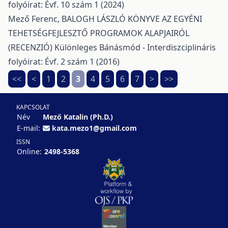
folyóirat: Évf. 10 szám 1 (2024)
Mező Ferenc,
BALOGH LÁSZLÓ KÖNYVE AZ EGYÉNI
TEHETSÉGFEJLESZTŐ PROGRAMOK ALAPJAIRÓL
(RECENZIÓ)
Különleges Bánásmód - Interdiszciplináris
folyóirat: Évf. 2 szám 1 (2016)
<<
<
1
2
3
4
5
6
7
>
>>
KAPCSOLAT
Név
Mező Katalin (Ph.D.)
E-mail:
kata.mezo1@gmail.com
ISSN
Online:
2498-5368