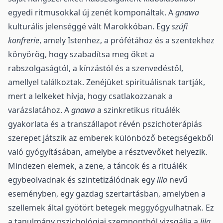
egyedi ritmusokkal új zenét komponáltak. A
gnawa
kulturális jelenséggé vált Marokkóban. Egy
szúfi
konfrerie
, amely Istenhez, a prófétához és a szentekhez
könyörög, hogy szabadítsa meg őket a
rabszolgaságtól, a kínzástól és a szenvedéstől,
amellyel találkoztak. Zenéjüket spirituálisnak tartják,
mert a lelkeket hívja, hogy csatlakozzanak a
varázslatához. A
gnawa
a szinkretikus rituálék
gyakorlata és a transzállapot révén pszichoterápiás
szerepet játszik az emberek különböző betegségekből
való gyógyításában, amelybe a résztvevőket helyezik.
Mindezen elemek, a zene, a táncok és a rituálék
egybeolvadnak és szintetizálódnak egy
lila
nevű
eseményben, egy gazdag szertartásban, amelyben a
szellemek által gyötört betegek meggyógyulhatnak. Ez
a tanulmány pszichológiai szempontból vizsgálja a
lila