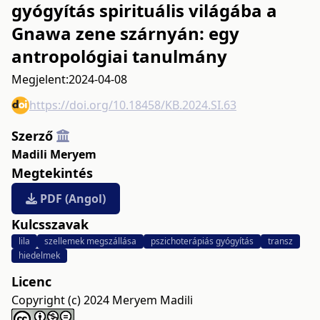
gyógyítás spirituális világába a
Gnawa zene szárnyán: egy
antropológiai tanulmány
Megjelent:
2024-04-08
https://doi.org/10.18458/KB.2024.SI.63
Szerző
Madili Meryem
Megtekintés
PDF (Angol)
Kulcsszavak
lila
szellemek megszállása
pszichoterápiás gyógyítás
transz
hiedelmek
Licenc
Copyright (c) 2024 Meryem Madili