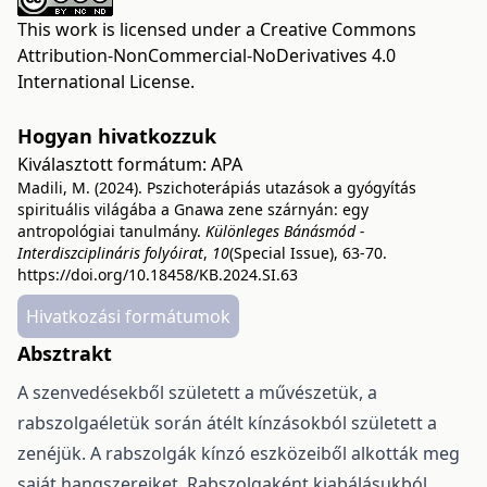
This work is licensed under a
Creative Commons
Attribution-NonCommercial-NoDerivatives 4.0
International License
.
Hogyan hivatkozzuk
Kiválasztott formátum:
APA
Madili, M. (2024). Pszichoterápiás utazások a gyógyítás
spirituális világába a Gnawa zene szárnyán: egy
antropológiai tanulmány.
Különleges Bánásmód -
Interdiszciplináris folyóirat
,
10
(Special Issue), 63-70.
https://doi.org/10.18458/KB.2024.SI.63
Hivatkozási formátumok
Absztrakt
A szenvedésekből született a művészetük, a
rabszolgaéletük során átélt kínzásokból született a
zenéjük. A rabszolgák kínzó eszközeiből alkották meg
saját hangszereiket. Rabszolgaként kiabálásukból