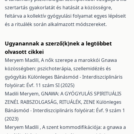
szertartás gyakorlatát és hatását a közösségre,
feltárva a kollektív gyógyulási folyamat egyes lépéseit
és a rituálék során alkalmazott módszereket.
Ugyanannak a szerző(k)nek a legtöbbet
olvasott cikkei
Meryem Madili,
A nők szerepe a marokkói Gnawa
közösségben: pszichoterápia, szellemidézés és
gyógyítás
Különleges Bánásmód - Interdiszciplináris
folyóirat: Évf. 11 szám SI (2025)
Madili Meryem,
GNAWA: A GYÓGYULÁS SPIRITUÁLIS
ZENÉI. RABSZOLGASÁG, RITUÁLÉK, ZENE
Különleges
Bánásmód - Interdiszciplináris folyóirat: Évf. 9 szám 1
(2023)
Meryem Madili ,
A szent kommodifikációja: a gnawa a