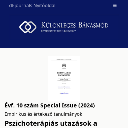
dEjournals Nyitóoldal
Open m
Évf. 10 szám Special Issue (2024)
Empirikus és értekező tanulmányok
Pszichoterápiás utazások a