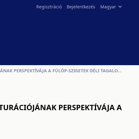
Regisztráció
Bejelentkezés
Magyar
SAYAW NG BATI: A SPANYOL GYARMATI ÖRÖKSÉG TRANSZKULTURÁCIÓJÁNAK PERSPEKTÍVÁJA A FÜLÖP-SZIGETEK DÉLI TAGALOG RÉGIÓJÁBAN
TURÁCIÓJÁNAK PERSPEKTÍVÁJA A