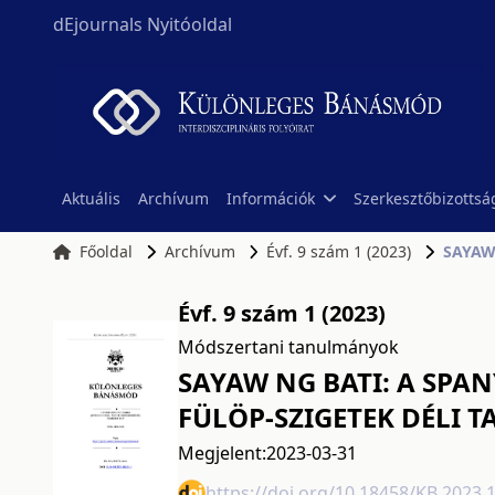
dEjournals Nyitóoldal
Aktuális
Archívum
Információk
Szerkesztőbizottsá
Főoldal
Archívum
Évf. 9 szám 1 (2023)
Évf. 9 szám 1 (2023)
Módszertani tanulmányok
SAYAW NG BATI: A SPA
FÜLÖP-SZIGETEK DÉLI 
Megjelent:
2023-03-31
https://doi.org/10.18458/KB.2023.