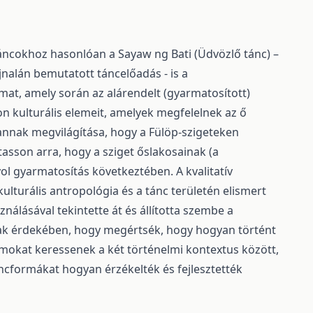
táncokhoz hasonlóan a Sayaw ng Bati (Üdvözlő tánc) –
nalán bemutatott táncelőadás - is a
mat, amely során az alárendelt (gyarmatosított)
on kulturális elemeit, amelyek megfelelnek az ő
annak megvilágítása, hogy a Fülöp-szigeteken
utasson arra, hogy a sziget őslakosainak (a
ol gyarmatosítás következtében. A kvalitatív
turális antropológia és a tánc területén elismert
nálásával tekintette át és állította szembe a
nnak érdekében, hogy megértsék, hogy hogyan történt
amokat keressenek a két történelmi kontextus között,
ncformákat hogyan érzékelték és fejlesztették