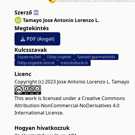
Szerző
Tamayo Jose Antonio Lorenzo L.
Megtekintés
PDF (Angol)
Kulcsszavak
Sayaw ng Bati
Fülöp-szigetek
Spanyol gyarmatosítás
Fülöp-szigeteki táncok
transzkulturáció
Licenc
Copyright (c) 2023 Jose Antonio Lorenzo L. Tamayo
This work is licensed under a
Creative Commons
Attribution-NonCommercial-NoDerivatives 4.0
International License
.
Hogyan hivatkozzuk