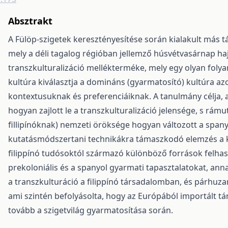
Absztrakt
A Fülöp-szigetek keresztényesítése során kialakult más 
mely a déli tagalog régióban jellemző húsvétvasárnap haj
transzkulturalizáció mellékterméke, mely egy olyan folya
kultúra kiválasztja a domináns (gyarmatosító) kultúra az
kontextusuknak és preferenciáiknak. A tanulmány célja, 
hogyan zajlott le a transzkulturalizáció jelensége, s rám
fillipínóknak) nemzeti öröksége hogyan változott a spany
kutatásmódszertani technikákra támaszkodó elemzés a kul
filippínó tudósoktól származó különböző források felhasz
prekoloniális és a spanyol gyarmati tapasztalatokat, a
a transzkulturáció a filippínó társadalomban, és párhuz
ami szintén befolyásolta, hogy az Európából importált tá
tovább a szigetvilág gyarmatosítása során.