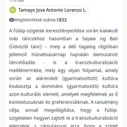
173-188
Tamayo Jose Antonio Lorenzo L.
1833
Megtekintések száma:
A Fülöp-szigetek keresztényesítése során kialakult
más táncokhoz hasonlóan a Sayaw ng Bati
(Üdvözlő tánc) – mely a déli tagalog régióban
jellemző húsvétvasárnap hajnalán bemutatott
táncelőadás - is a transzkulturalizáció
mellékterméke, mely egy olyan folyamat, amely
során az alárendelt (gyarmatosított) kultúra
kiválasztja a domináns (gyarmatosító) kultúra
azon kulturális elemeit, amelyek megfelelnek az ő
kontextusuknak és preferenciáiknak. A tanulmány
célja, annak megvilágítása, hogy a Fülöp-
szigeteken hogyan zajlott le a transzkulturalizáció
jelensége, s rámutasson arra, hogy a sziget