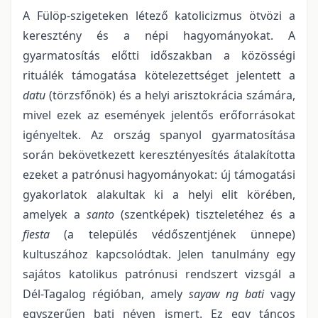
A Fülöp-szigeteken létező katolicizmus ötvözi a
keresztény és a népi hagyományokat. A
gyarmatosítás előtti időszakban a közösségi
rituálék támogatása kötelezettséget jelentett a
datu
(törzsfőnök) és a helyi arisztokrácia számára,
mivel ezek az események jelentős erőforrásokat
igényeltek. Az ország spanyol gyarmatosítása
során bekövetkezett keresztényesítés átalakította
ezeket a patrónusi hagyományokat: új támogatási
gyakorlatok alakultak ki a helyi elit körében,
amelyek a
santo
(szentképek) tiszteletéhez és a
fiesta
(a település védőszentjének ünnepe)
kultuszához kapcsolódtak. Jelen tanulmány egy
sajátos katolikus patrónusi rendszert vizsgál a
Dél-Tagalog régióban, amely
sayaw ng bati
vagy
egyszerűen bati néven ismert. Ez egy táncos