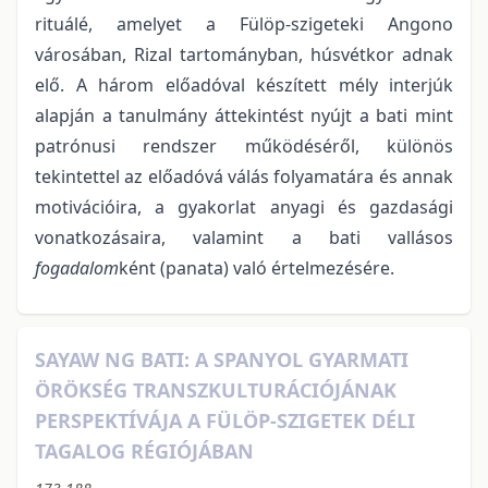
rituálé, amelyet a Fülöp-szigeteki Angono
városában, Rizal tartományban, húsvétkor adnak
elő. A három előadóval készített mély interjúk
alapján a tanulmány áttekintést nyújt a bati mint
patrónusi rendszer működéséről, különös
tekintettel az előadóvá válás folyamatára és annak
motivációira, a gyakorlat anyagi és gazdasági
vonatkozásaira, valamint a bati vallásos
fogadalom
ként (panata) való értelmezésére.
SAYAW NG BATI: A SPANYOL GYARMATI
ÖRÖKSÉG TRANSZKULTURÁCIÓJÁNAK
PERSPEKTÍVÁJA A FÜLÖP-SZIGETEK DÉLI
TAGALOG RÉGIÓJÁBAN