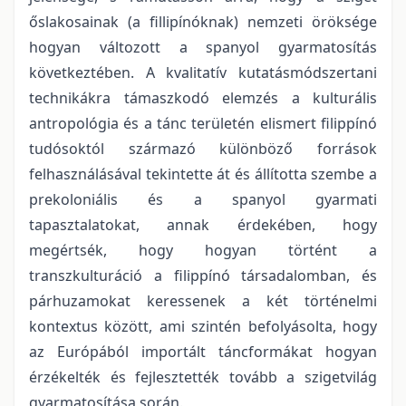
őslakosainak (a fillipínóknak) nemzeti öröksége
hogyan változott a spanyol gyarmatosítás
következtében. A kvalitatív kutatásmódszertani
technikákra támaszkodó elemzés a kulturális
antropológia és a tánc területén elismert filippínó
tudósoktól származó különböző források
felhasználásával tekintette át és állította szembe a
prekoloniális és a spanyol gyarmati
tapasztalatokat, annak érdekében, hogy
megértsék, hogy hogyan történt a
transzkulturáció a filippínó társadalomban, és
párhuzamokat keressenek a két történelmi
kontextus között, ami szintén befolyásolta, hogy
az Európából importált táncformákat hogyan
érzékelték és fejlesztették tovább a szigetvilág
gyarmatosítása során.