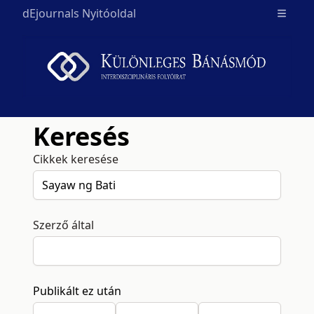
dEjournals Nyitóoldal
Open m
Keresés
Cikkek keresése
Szerző által
Publikált ez után