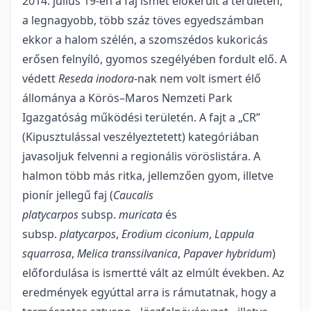
2014. július 19-én a faj ismét előkerült a területen,
a legnagyobb, több száz töves egyedszámban
ekkor a halom szélén, a szomszédos kukoricás
erősen felnyíló, gyomos szegélyében fordult elő. A
védett
Reseda inodora
-nak nem volt ismert élő
állománya a Körös–Maros Nemzeti Park
Igazgatóság működési területén. A fajt a „CR”
(Kipusztulással veszélyeztetett) kategóriában
javasoljuk felvenni a regionális vöröslistára. A
halmon több más ritka, jellemzően gyom, illetve
pionír jellegű faj (
Caucalis
platycarpos
subsp.
muricata
és
subsp.
platycarpos
,
Erodium ciconium
,
Lappula
squarrosa
,
Melica transsilvanica
,
Papaver hybridum
)
előfordulása is ismertté vált az elmúlt években. Az
eredmények egyúttal arra is rámutatnak, hogy a