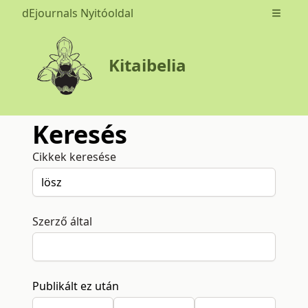
dEjournals Nyitóoldal
Open m
Kitaibelia
Keresés
Cikkek keresése
Szerző által
Publikált ez után