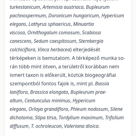
turkestanicum
,
Artemisia austriaca
,
Bupleurum
pachnospermum
,
Doronicum hungaricum
,
Hy­pericum
elegans
,
Lat­hyrus sphaericus
,
Minuartia
viscosa
,
Ornithogalum comosum
,
Scabiosa
canescens
,
Se­dum caespitosum
,
Stern­bergia
colchiciflora
,
Vinca herbacea
) elterjedését
térképeken is bemutatom. A tér­­ké­pe­ző munka so­
rán több mint ötven, a területről korábban nem
ismert taxon is előkerült, köztük bio­geog­ráfiai
szem­pont­ból fontos fajok is, mint pl.
Bassia
laniflora
,
Brassica elongata
,
Bupleurum pra­e­
altum
,
Centunculus mi­ni­mus
,
Hypericum
elegans
,
Orlaya grandiflora
,
Phleum nodosum
,
Silene
dichotoma
,
Stipa tirsa
,
Tordylium maximum
,
Trifolium
diffusum
,
T. ochroleucon
,
Valeriana dioica
.