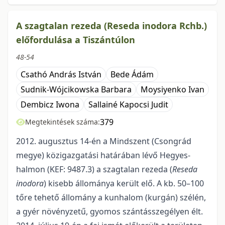
A szagtalan rezeda (Reseda inodora Rchb.)
előfordulása a Tiszántúlon
48-54
Csathó András István
Bede Ádám
Sudnik-Wójcikowska Barbara
Moysiyenko Ivan
Dembicz Iwona
Sallainé Kapocsi Judit
379
Megtekintések száma:
2012. augusztus 14-én a Mindszent (Csongrád
megye) közigazgatási határában lévő Hegyes-
halmon (KEF: 9487.3) a szagtalan rezeda (
Reseda
inodora
) kisebb állománya került elő. A kb. 50–100
tőre tehető állomány a kunhalom (kurgán) szélén,
a gyér növényzetű, gyomos szántásszegélyen élt.