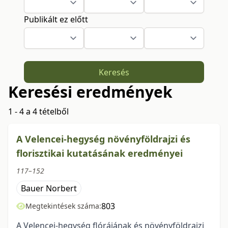
Publikált ez előtt
Keresés
Keresési eredmények
1 - 4 a 4 tételből
A Velencei-hegység növényföldrajzi és
florisztikai kutatásának eredményei
117–152
Bauer Norbert
803
Megtekintések száma:
A Velencei-hegység flórájának és növényföldrajzi