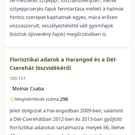
természetes sztyepp-, löszfalnövényzet-, illetve
sztyeppcserjés-fajok fenntartása mellett a halmok
fontos szerepet kaphatnak egyes, mára erősen
visszaszorult, veszélyeztetetté vált gyomfajok
(köztük ójövevény-fajok) megőrzésében is.
Florisztikai adatok a Harangod és a Dél-
Cserehát löszvidékéről
105-113
Molnár Csaba
296
Megtekintések száma:
Jelen dolgozat a Harangodban 2009-ben, valamint
a Dél-Cserehátban 2012-ben és 2013-ban gyűjtött
florisztikai adatokat tartalmazza, melyek 66, illetve