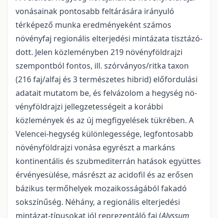
vonásainak pontosabb feltárására irá­­nyu­­ló
térképező munka eredményeként számos
növényfaj regionális elterjedési mintázata tisz­tá­zó­
dott. Je­­len közleményben 219 növényföldrajzi
szempontból fontos, ill. szórványos/ritka taxon
(216 faj/alfaj és 3 természetes hibrid) előfordulási
adatait mutatom be, és felvázolom a hegység nö­
vény­föld­raj­zi jel­leg­­zetességeit a korábbi
közlemények és az új megfigyelések tükrében. A
Velencei-hegység különlegessége, legfontosabb
növényföldrajzi vonása egyrészt a markáns
kontinentális és szubmediterrán ha­tások együt­tes
érvényesülése, másrészt az acidofil és az erősen
bázikus termőhelyek mo­za­i­kos­sá­gá­ból fakadó
sok­­színűség. Néhány, a regionális elterjedési
mintázat-típusokat jól reprezentáló faj (
Alyssum