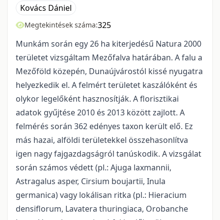
Kovács Dániel
325
Megtekintések száma:
Munkám során egy 26 ha kiterjedésű Natura 2000
területet vizsgáltam Mezőfalva határában. A falu a
Mezőföld közepén, Dunaújvárostól kissé nyugatra
helyezkedik el. A felmért területet kaszálóként és
olykor legelőként hasznosítják. A florisztikai
adatok gyűjtése 2010 és 2013 között zajlott. A
felmérés során 362 edényes taxon került elő. Ez
más hazai, alföldi területekkel összehasonlítva
igen nagy fajgazdagságról tanúskodik. A vizsgálat
során számos védett (pl.: Ajuga laxmannii,
Astragalus asper, Cirsium boujartii, Inula
germanica) vagy lokálisan ritka (pl.: Hieracium
densiflorum, Lavatera thuringiaca, Orobanche