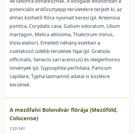
48 taxonra vonatkoznak. A vizsgálat elsősorban a
potenciális erdőssztyepp-területekre terjedt ki, az
ehhez köthető flóra nyomait keresi (pl. Artemisia
pontica, Corydalis cava, Galium odoratum, Lilium
martagon, Melica altissima, Thalictrum minus,
Viola elatior). Emellett néhány esetben a
csatlakozó üdébb területek fajai (pl. Gratiola
officinalis, Senecio sarracenicus) és idegenhonos
növények (pl. Gypsophila perfoliata, Panicum
capillare, Typha laxmannii) adatai is közlésre
kerülnek.
A mezőfalvi Bolondvár flórája (Mezőföld,
Colocense)
133-141