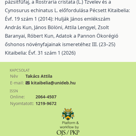
pázsitfűfaj, a Rostraria cristata (L.) Tzvelev és a
Cynosurus echinatus L. előfordulása Pécsett
Kitaibelia:
Évf. 19 szám 1 (2014): Hulják János emlékszám
András Kun, János Bölöni, Attila Lengyel, Zsolt
Baranyai, Róbert Kun,
Adatok a Pannon Ökorégió
őshonos növényfajainak ismeretéhez III. (23–25)
Kitaibelia: Évf. 31 szám 1 (2026)
KAPCSOLAT
Név
Takács Attila
E-mail:
kitaibelia@unideb.hu
ISSN
Online:
2064-4507
Nyomtatott:
1219-9672