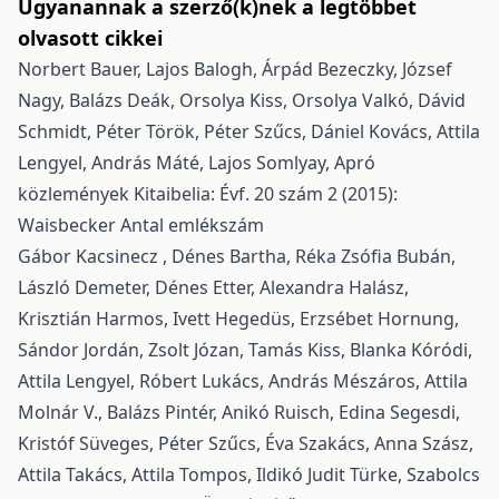
Ugyanannak a szerző(k)nek a legtöbbet
olvasott cikkei
Norbert Bauer, Lajos Balogh, Árpád Bezeczky, József
Nagy, Balázs Deák, Orsolya Kiss, Orsolya Valkó, Dávid
Schmidt, Péter Török, Péter Szűcs, Dániel Kovács, Attila
Lengyel, András Máté, Lajos Somlyay,
Apró
közlemények
Kitaibelia: Évf. 20 szám 2 (2015):
Waisbecker Antal emlékszám
Gábor Kacsinecz , Dénes Bartha, Réka Zsófia Bubán,
László Demeter, Dénes Etter, Alexandra Halász,
Krisztián Harmos, Ivett Hegedüs, Erzsébet Hornung,
Sándor Jordán, Zsolt Józan, Tamás Kiss, Blanka Kóródi,
Attila Lengyel, Róbert Lukács, András Mészáros, Attila
Molnár V., Balázs Pintér, Anikó Ruisch, Edina Segesdi,
Kristóf Süveges, Péter Szűcs, Éva Szakács, Anna Szász,
Attila Takács, Attila Tompos, Ildikó Judit Türke, Szabolcs