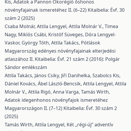
Kis,
Adatok a Pannon Ökorégió őshonos
növényfajainak ismeretéhez II. (6–22)
Kitaibelia: Évf. 30
szám 2 (2025)
Csaba Molnár, Attila Lengyel, Attila Molnár V., Timea
Nagy, Miklós Csábi, Kristóf Süveges, Dóra Lengyel-
Vaskor, György Tóth, Attila Takács,
Pótlások
Magyarország edényes növényfajainak elterjedési
atlaszához II.
Kitaibelia: Évf. 21 szám 2 (2016): Polgár
Sándor emlékszám
Attila Takács, János Csiky, Jiři Danihelka, Szabolcs Kis,
Dániel Kovács, Ábel László-Bencsik, Attila Lengyel, Attila
Molnár V., Attila Rigó, Anna Varga, Tamás Wirth,
Adatok idegenhonos növényfajok ismeretéhez
Magyarországon II. (7–12)
Kitaibelia: Évf. 30 szám 2
(2025)
Tamás Wirth, Attila Lengyel,
Két „régi-új” adventív