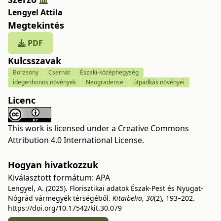
Lengyel Attila
Megtekintés
PDF
Kulcsszavak
Börzsöny
Cserhát
Északi-középhegység
idegenhonos növények
Neogradense
útpadkák növényei
Licenc
This work is licensed under a
Creative Commons
Attribution 4.0 International License
.
Hogyan hivatkozzuk
Kiválasztott formátum:
APA
Lengyel, A. (2025). Florisztikai adatok Észak-Pest és Nyugat-
Nógrád vármegyék térségéből.
Kitaibelia
,
30
(2), 193–202.
https://doi.org/10.17542/kit.30.079