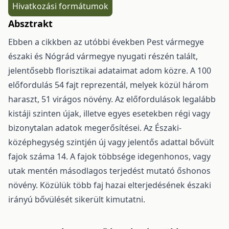
Hivatkozási formátumok
Absztrakt
Ebben a cikkben az utóbbi években Pest vármegye
északi és Nógrád vármegye nyugati részén talált,
jelentősebb florisztikai adataimat adom közre. A 100
előfordulás 54 fajt reprezentál, melyek közül három
haraszt, 51 virágos növény. Az előfordulások legalább
kistáji szinten újak, illetve egyes esetekben régi vagy
bizonytalan adatok megerősítései. Az Északi-
középhegység szintjén új vagy jelentős adattal bővült
fajok száma 14. A fajok többsége idegenhonos, vagy
utak mentén másodlagos terjedést mutató őshonos
növény. Közülük több faj hazai elterjedésének északi
irányú bővülését sike­rült kimutatni.