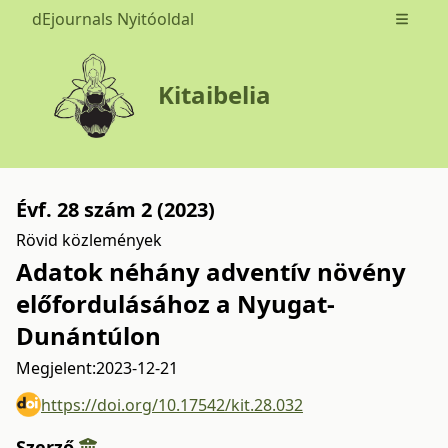
dEjournals Nyitóoldal
Open m
Kitaibelia
Évf. 28 szám 2 (2023)
Rövid közlemények
Adatok néhány adventív növény
előfordulásához a Nyugat-
Dunántúlon
Megjelent:
2023-12-21
https://doi.org/10.17542/kit.28.032
Szerző