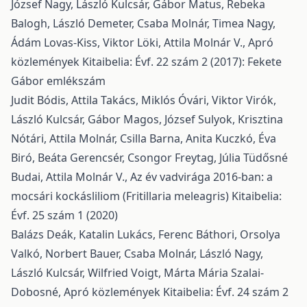
József Nagy, László Kulcsár, Gábor Matus, Rebeka
Balogh, László Demeter, Csaba Molnár, Timea Nagy,
Ádám Lovas-Kiss, Viktor Löki, Attila Molnár V.,
Apró
közlemények
Kitaibelia: Évf. 22 szám 2 (2017): Fekete
Gábor emlékszám
Judit Bódis, Attila Takács, Miklós Óvári, Viktor Virók,
László Kulcsár, Gábor Magos, József Sulyok, Krisztina
Nótári, Attila Molnár, Csilla Barna, Anita Kuczkó, Éva
Biró, Beáta Gerencsér, Csongor Freytag, Júlia Tüdősné
Budai, Attila Molnár V.,
Az év vadvirága 2016-ban: a
mocsári kockásliliom (Fritillaria meleagris)
Kitaibelia:
Évf. 25 szám 1 (2020)
Balázs Deák, Katalin Lukács, Ferenc Báthori, Orsolya
Valkó, Norbert Bauer, Csaba Molnár, László Nagy,
László Kulcsár, Wilfried Voigt, Márta Mária Szalai-
Dobosné,
Apró közlemények
Kitaibelia: Évf. 24 szám 2