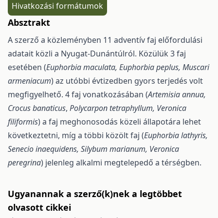
Hivatkozási formátumok
Absztrakt
A szerző a közleményben 11 adventív faj előfordulási
adatait közli a Nyugat-Dunántúlról. Közülük 3 faj
esetében (
Euphorbia maculata, Euphorbia peplus, Muscari
armeniacum
) az utóbbi évtizedben gyors terjedés volt
megfigyelhető. 4 faj vonatkozásában (
Artemisia annua,
Crocus banaticus
,
Polycarpon tetraphyllum, Veronica
filiformis
) a faj meghonosodás közeli állapotára lehet
következtetni, míg a többi közölt faj (
Euphorbia lathyris,
Senecio inaequidens,
Silybum marianum, Vero­nica
peregrina
) jelenleg alkalmi megtelepedő a térségben.
Ugyanannak a szerző(k)nek a legtöbbet
olvasott cikkei