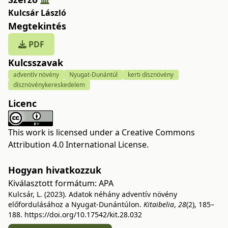
Kulcsár László
Megtekintés
PDF
Kulcsszavak
adventív növény
Nyugat-Dunántúl
kerti dísznövény
dísznövénykereskedelem
Licenc
This work is licensed under a
Creative Commons
Attribution 4.0 International License
.
Hogyan hivatkozzuk
Kiválasztott formátum:
APA
Kulcsár, L. (2023). Adatok néhány adventív növény
előfordulásához a Nyugat-Dunántúlon.
Kitaibelia
,
28
(2), 185–
188.
https://doi.org/10.17542/kit.28.032