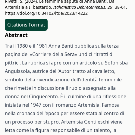
Rivetti, S. (2024). Le femmine sapute di Anna Banti. Da
Artemisia a Il bastardo.
Italianistica Debreceniensis
,
29
, 38-61.
https://doi.org/10.34102/itde/2023/14222
Citations Format
Abstract
Tra il 1980 e il 1981 Anna Banti pubblica sulla terza
pagina del «Corriere della Sera» undici ritratti di
pittrici. La rubrica si apre con un articolo su Sofonisba
Anguissola, autrice dell'Autoritratto al cavalletto,
simbolo della rivendicazione dell'identità femminile
che rimette in discussione il ruolo assegnato alla
donna nel Cinquecento. È il culmine di una riflessione
iniziata nel 1947 con il romanzo Artemisia. Famosa
nella cronaca dell'epoca per essere stata al centro di
un processo per stupro, Artemisia Gentileschi viene
letta come la figura responsabile di un talento, la