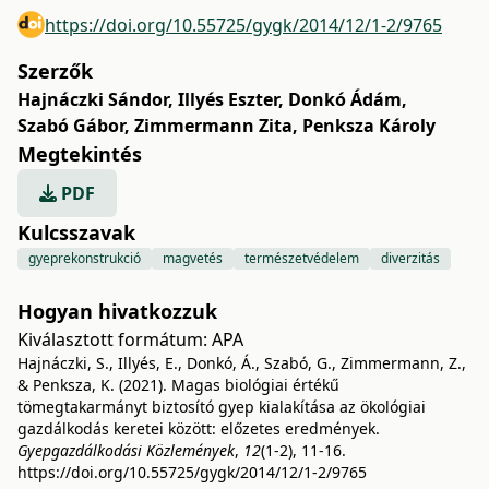
https://doi.org/10.55725/gygk/2014/12/1-2/9765
Szerzők
Hajnáczki Sándor
,
Illyés Eszter
,
Donkó Ádám
,
Szabó Gábor
,
Zimmermann Zita
,
Penksza Károly
Megtekintés
PDF
Kulcsszavak
gyeprekonstrukció
magvetés
természetvédelem
diverzitás
Hogyan hivatkozzuk
Kiválasztott formátum:
APA
Hajnáczki, S., Illyés, E., Donkó, Á., Szabó, G., Zimmermann, Z.,
& Penksza, K. (2021). Magas biológiai értékű
tömegtakarmányt biztosító gyep kialakítása az ökológiai
gazdálkodás keretei között: előzetes eredmények.
Gyepgazdálkodási Közlemények
,
12
(1-2), 11-16.
https://doi.org/10.55725/gygk/2014/12/1-2/9765