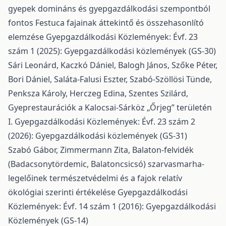
gyepek domináns és gyepgazdálkodási szempontból
fontos Festuca fajainak áttekintő és összehasonlító
elemzése
Gyepgazdálkodási Közlemények: Évf. 23
szám 1 (2025): Gyepgazdálkodási közlemények (GS-30)
Sári Leonárd, Kaczkó Dániel, Balogh János, Szőke Péter,
Bori Dániel, Saláta-Falusi Eszter, Szabó-Szöllösi Tünde,
Penksza Károly, Herczeg Edina, Szentes Szilárd,
Gyeprestaurációk a Kalocsai-Sárköz „Őrjeg” területén
I.
Gyepgazdálkodási Közlemények: Évf. 23 szám 2
(2026): Gyepgazdálkodási közlemények (GS-31)
Szabó Gábor, Zimmermann Zita,
Balaton-felvidék
(Badacsonytördemic, Balatoncsicsó) szarvasmarha-
legelőinek természetvédelmi és a fajok relatív
ökológiai szerinti értékelése
Gyepgazdálkodási
Közlemények: Évf. 14 szám 1 (2016): Gyepgazdálkodási
Közlemények (GS-14)