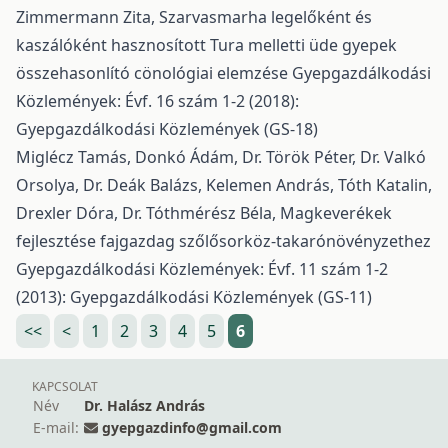
Zimmermann Zita,
Szarvasmarha legelőként és
kaszálóként hasznosított Tura melletti üde gyepek
összehasonlító cönológiai elemzése
Gyepgazdálkodási
Közlemények: Évf. 16 szám 1-2 (2018):
Gyepgazdálkodási Közlemények (GS-18)
Miglécz Tamás, Donkó Ádám, Dr. Török Péter, Dr. Valkó
Orsolya, Dr. Deák Balázs, Kelemen András, Tóth Katalin,
Drexler Dóra, Dr. Tóthmérész Béla,
Magkeverékek
fejlesztése fajgazdag szőlősorköz-takarónövényzethez
Gyepgazdálkodási Közlemények: Évf. 11 szám 1-2
(2013): Gyepgazdálkodási Közlemények (GS-11)
<<
<
1
2
3
4
5
6
KAPCSOLAT
Név
Dr. Halász András
E-mail:
gyepgazdinfo@gmail.com