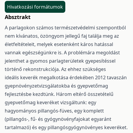
Hivatkozási formátumok
Absztrakt
A parlagokon számos természetvédelmi szempontból
nem kívánatos, özöngyom jellegű faj találja meg az
életfeltételeit, melyek esetenként káros hatással
vannak egészségünkre is. A problémára megoldást
jelenthet a gyomos parlagterületek gyepesítéssel
történő rekonstrukciója. Az ehhez szükséges
ideális keverék megalkotása érdekében 2012 tavaszán
gyepnövényzetvizsgálatokba és gyepvetőmag
fejlesztésbe kezdtünk. Három eltérő összetételű
gyepvetőmag keveréket vizsgáltunk: egy
hagyományos pillangós-füves, egy komplett
(pillangós-, fű- és gyógynövényfajokat egyaránt
tartalmazó) és egy pillangósgyógynövényes keveréket.