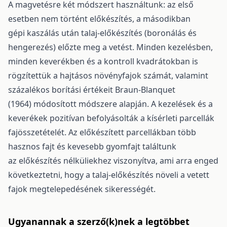
A magvetésre két módszert használtunk: az első
esetben nem történt előkészítés, a másodikban
gépi kaszálás után talaj-előkészítés (boronálás és
hengerezés) előzte meg a vetést. Minden kezelésben,
minden keverékben és a kontroll kvadrátokban is
rögzítettük a hajtásos növényfajok számát, valamint
százalékos borítási értékeit Braun-Blanquet
(1964) módosított módszere alapján. A kezelések és a
keverékek pozitívan befolyásolták a kísérleti parcellák
fajösszetételét. Az előkészített parcellákban több
hasznos fajt és kevesebb gyomfajt találtunk
az előkészítés nélküliekhez viszonyítva, ami arra enged
következtetni, hogy a talaj-előkészítés növeli a vetett
fajok megtelepedésének sikerességét.
Ugyanannak a szerző(k)nek a legtöbbet