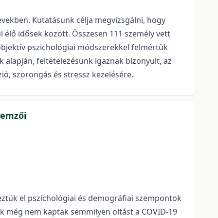
 években. Kutatásunk célja megvizsgálni, hogy
ül élő idősek között. Összesen 111 személy vett
objektív pszichológiai módszerekkel felmértük
alapján, feltételezésünk igaznak bizonyult, az
ió, szorongás és stressz kezelésére.
llemzői
ztük el pszichológiai és demográfiai szempontok
, akik még nem kaptak semmilyen oltást a COVID-19