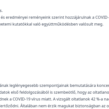
s.
 és eredményei reményeink szerint hozzájárulnak a COVID- 
gyetemi kutatókkal való együttműködésben valósult meg.
nak leglényegesebb szempontjainak bemutatására koncentrál
 adatok első feldolgozásából is szembeötlő, hogy az oltatla
ek a COVID-19 vírus miatt. A vizsgált oltatlanok 42 %-a n
 fertőződni. Általában nem érzik magukat biztonságban az 