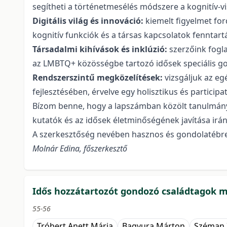
segítheti a történetmesélés módszere a kognitív-
Digitális világ és innováció:
kiemelt figyelmet ford
kognitív funkciók és a társas kapcsolatok fenntart
Társadalmi kihívások és inklúzió:
szerzőink fogla
az LMBTQ+ közösségbe tartozó idősek speciális gon
Rendszerszintű megközelítések:
vizsgáljuk az e
fejlesztésében, érvelve egy holisztikus és participa
Bízom benne, hogy a lapszámban közölt tanulmányo
kutatók és az idősek életminőségének javítása irán
A szerkesztőség nevében hasznos és gondolatébre
Molnár Edina, főszerkesztő
Idős hozzátartozót gondozó családtagok m
55-56
Tróbert Anett Mária
Bagyura Márton
Széman 