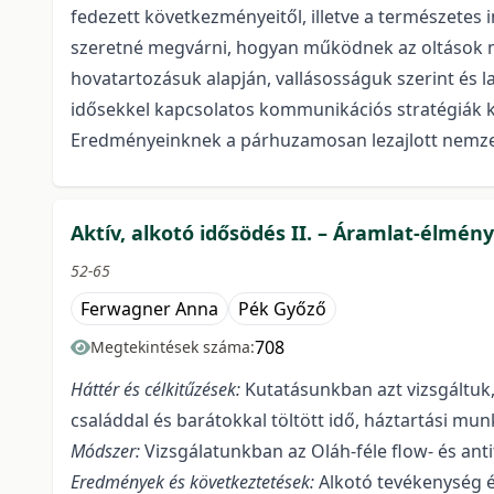
fedezett következményeitől, illetve a természetes
szeretné megvárni, hogyan működnek az oltások más
hovatartozásuk alapján, vallásosságuk szerint és 
idősekkel kapcsolatos kommunikációs stratégiák ki
Eredményeinknek a párhuzamosan lezajlott nemzetk
Aktív, alkotó idősödés II. – Áramlat-élmény
52-65
Ferwagner Anna
Pék Győző
708
Megtekintések száma:
Háttér és célkitűzések:
Kutatásunkban azt vizsgáltuk,
családdal és barátokkal töltött idő, háztartási mu
Módszer:
Vizsgálatunkban az Oláh-féle flow- és ant
Eredmények és következtetések:
Alkotó tevékenység 