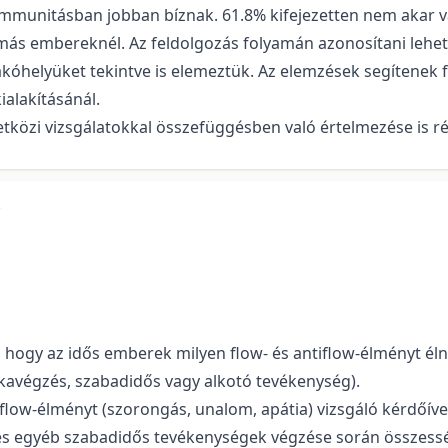
 immunitásban jobban bíznak. 61.8% kifejezetten nem akar 
 embereknél. Az feldolgozás folyamán azonosítani lehetett 
lakóhelyüket tekintve is elemeztük. Az elemzések segítenek
alakításánál.
özi vizsgálatokkal összefüggésben való értelmezése is rés
 hogy az idős emberek milyen flow- és antiflow-élményt éln
nkavégzés, szabadidős vagy alkotó tevékenység).
iflow-élményt (szorongás, unalom, apátia) vizsgáló kérdőíve
és egyéb szabadidős tevékenységek végzése során összess