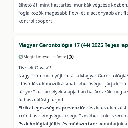
élhető át, mint háztartási munkák végzése közben. 
foglalkozók magasabb flow- és alacsonyabb antifl
kontrollcsoport.
Magyar Gerontológia 17 (44) 2025 Teljes l
100
Megtekintések száma:
Tisztelt Olvasó!
Nagy örömmel nyújtom át a Magyar Gerontológia/H
idősödés előmozdításának lehetőségeit járja körül. 
tényezőket, amelyek alapjaiban határozzák meg az 
felhasználásig terjed:
Fizikai egészség és prevenció:
részletes elemzést
krónikus betegségek megelőzésében kulcsszerepet 
Pszichológiai jóllét és módszertan:
bemutatjuk az