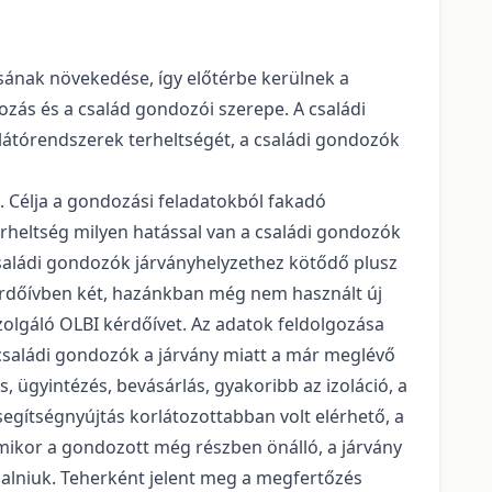
sának növekedése, így előtérbe kerülnek a
zás és a család gondozói szerepe. A családi
látórendszerek terheltségét, a családi gondozók
 Célja a gondozási feladatokból fakadó
rheltség milyen hatással van a családi gondozók
családi gondozók járványhelyzethez kötődő plusz
kérdőívben két, hazánkban még nem használt új
olgáló OLBI kérdőívet. Az adatok feldolgozása
a családi gondozók a járvány miatt a már meglévő
ügyintézés, bevásárlás, gyakoribb az izoláció, a
segítségnyújtás korlátozottabban volt elérhető, a
amikor a gondozott még részben önálló, a járvány
llalniuk. Teherként jelent meg a megfertőzés