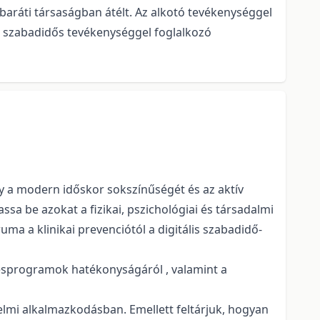
baráti társaságban átélt. Az alkotó tevékenységgel
b szabadidős tevékenységgel foglalkozó
 a modern időskor sokszínűségét és az aktív
ssa be azokat a fizikai, pszichológiai és társadalmi
a a klinikai prevenciótól a digitális szabadidő-
zésprogramok hatékonyságáról , valamint a
elmi alkalmazkodásban. Emellett feltárjuk, hogyan