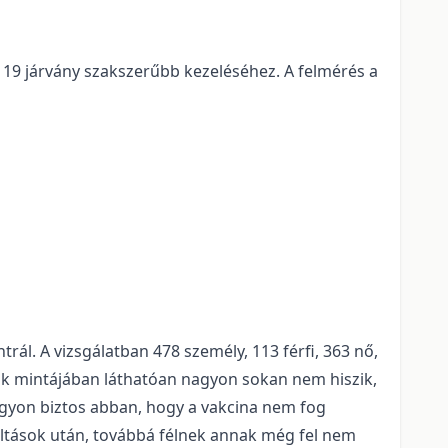
19 járvány szakszerűbb kezeléséhez. A felmérés a
. A vizsgálatban 478 személy, 113 férfi, 363 nő,
nok mintájában láthatóan nagyon sokan nem hiszik,
agyon biztos abban, hogy a vakcina nem fog
oltások után, továbbá félnek annak még fel nem