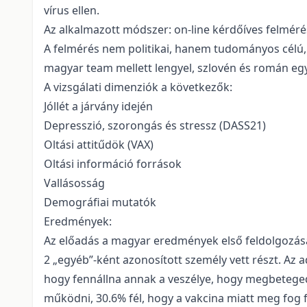
vírus ellen.
Az alkalmazott módszer: on-line kérdőíves felméré
A felmérés nem politikai, hanem tudományos célú,
magyar team mellett lengyel, szlovén és román e
A vizsgálati dimenziók a következők:
Jóllét a járvány idején
Depresszió, szorongás és stressz (DASS21)
Oltási attitűdök (VAX)
Oltási információ források
Vallásosság
Demográfiai mutatók
Eredmények:
Az előadás a magyar eredmények első feldolgozásá
2 „egyéb”-ként azonosított személy vett részt. Az
hogy fennállna annak a veszélye, hogy megbetegedn
működni, 30.6% fél, hogy a vakcina miatt meg fog