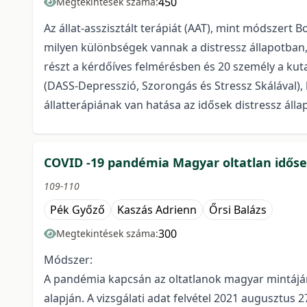
450
Megtekintések száma:
Az állat-asszisztált terápiát (AAT), mint módszert
milyen különbségek vannak a distressz állapotban, 
részt a kérdőíves felmérésben és 20 személy a kut
(DASS-Depresszió, Szorongás és Stressz Skálával),
állatterápiának van hatása az idősek distressz ál
COVID -19 pandémia Magyar oltatlan idősek 
109-110
Pék Győző
Kaszás Adrienn
Őrsi Balázs
300
Megtekintések száma:
Módszer:
A pandémia kapcsán az oltatlanok magyar mintájá
alapján. A vizsgálati adat felvétel 2021 augusztus 