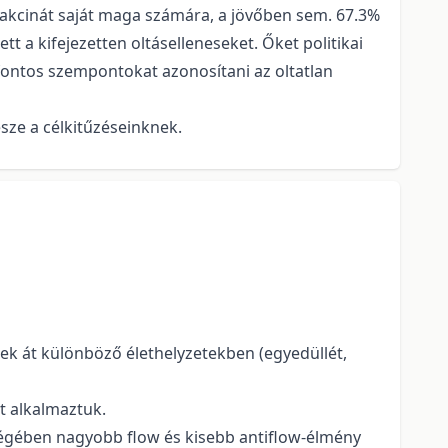
vakcinát saját maga számára, a jövőben sem. 67.3%
a kifejezetten oltáselleneseket. Őket politikai
 fontos szempontokat azonosítani az oltatlan
ze a célkitűzéseinknek.
ek át különböző élethelyzetekben (egyedüllét,
t alkalmaztuk.
égében nagyobb flow és kisebb antiflow-élmény