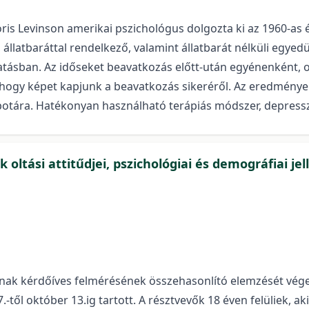
 Boris Levinson amerikai pszichológus dolgozta ki az 1960-as
állatbaráttal rendelkező, valamint állatbarát nélküli egyed
atásban. Az időseket beavatkozás előtt-után egyénenként, 
 hogy képet kapjunk a beavatkozás sikeréről. Az eredmények 
lapotára. Hatékonyan használható terápiás módszer, depressz
oltási attitűdjei, pszichológiai és demográfiai je
nak kérdőíves felmérésének összehasonlító elemzését vége
27.-től október 13.ig tartott. A résztvevők 18 éven felüliek