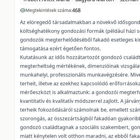
468
Megtekintések száma:
Az elöregedő társadalmakban a növekvő idősgondoz
költséghatékony gondozási formák (például házi se
gondozók megterhelődéséből fakadó esetleges kimer
támogatása ezért égetően fontos.
Kutatásunk az idős hozzátartozót gondozó családt
megterheltség mértékének, dimenzióinak vizsgálat
munkahelyi, professzionális munkavégzésére. Mivel
terheit, illetve az ezekhez kapcsolódó erőforráso
mérőeszközt is alkalmaztunk: a gondozói megterhe
kvantitatív és kvalitatív módszerrel zajlott. A já
terheik fokozódásáról számolnak be, emellett szám
szorongás, az összezártságból fakadóan gyakoribbá 
gondozó családtagnak a szociális szakembert, gond
miatt kénytelen volt otthon maradni, az ebből faka