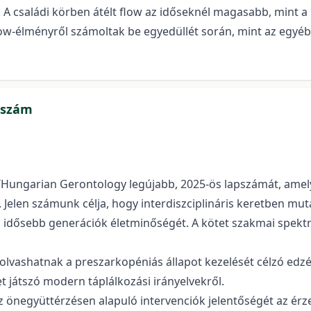
A családi körben átélt flow az időseknél magasabb, mint a 
ow-élményről számoltak be egyedüllét során, mint az egyé
apszám
ungarian Gerontology legújabb, 2025-ös lapszámát, amely
Jelen számunk célja, hogy interdiszciplináris keretben muta
idősebb generációk életminőségét. A kötet szakmai spektrum
 olvashatnak a preszarkopéniás állapot kezelését célzó ed
játszó modern táplálkozási irányelvekről.
 önegyüttérzésen alapuló intervenciók jelentőségét az érz