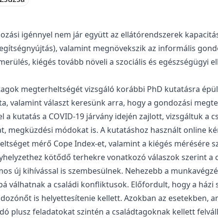
ási igénnyel nem jár együtt az ellátórendszerek kapacitá
gítségnyújtás), valamint megnövekszik az informális gondo
ülés, kiégés tovább növeli a szociális és egészségügyi el
agok megterheltségét vizsgáló korábbi PhD kutatásra épül.
a, valamint választ keresünk arra, hogy a gondozási megte
 a kutatás a COVID-19 járvány idején zajlott, vizsgáltuk a 
kat, megküzdési módokat is. A kutatáshoz használt online 
ltséget mérő Cope Index-et, valamint a kiégés mérésére sz
rványhelyzethez kötődő terhekre vonatkozó válaszok szerint 
os új kihívással is szembesülnek. Nehezebb a munkavégzés, 
válhatnak a családi konfliktusok. Előfordult, hogy a házi 
ozónőt is helyettesítenie kellett. Azokban az esetekben, 
dó plusz feladatokat szintén a családtagoknak kellett felvá