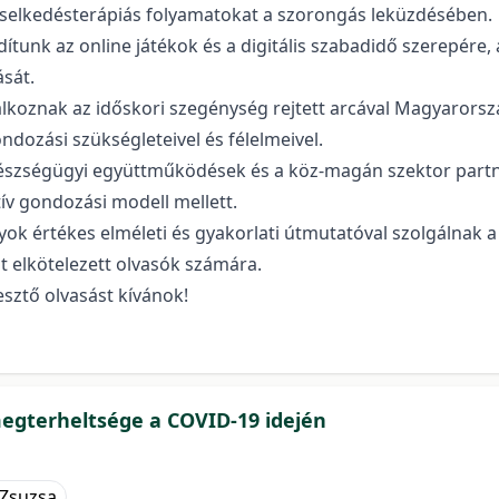
viselkedésterápiás folyamatokat a szorongás leküzdésében.
ítunk az online játékok és a digitális szabadidő szerepére,
ását.
lkoznak az időskori szegénység rejtett arcával Magyarorszá
dozási szükségleteivel és félelmeivel.
gészségügyi együttműködések és a köz-magán szektor partn
tív gondozási modell mellett.
k értékes elméleti és gyakorlati útmutatóval szolgálnak 
t elkötelezett olvasók számára.
sztő olvasást kívánok!
egterheltsége a COVID-19 idején
Zsuzsa