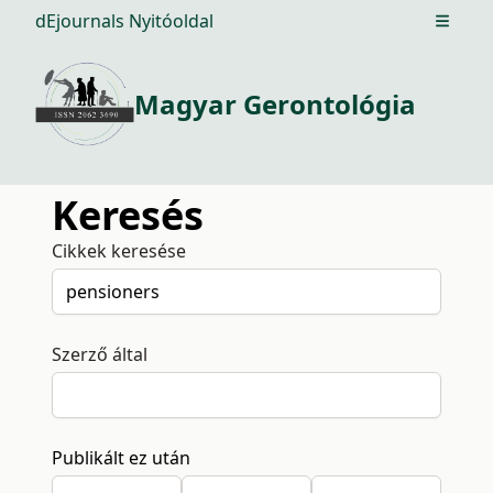
dEjournals Nyitóoldal
Open m
Magyar Gerontológia
Keresés
Cikkek keresése
Szerző által
Publikált ez után