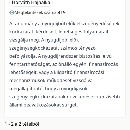
Horváth Hajnalka
419
Megtekintések száma:
A tanulmány a nyugdíjból élők elszegényedésének
kockázatát, kérdéseit, lehetséges folyamatait
vizsgálja meg. A nyugdíjból élők
szegénységkockázatát számos tényező
befolyásolja. A nyugdíjrendszer biztosítási elvű
fenntarthatóságát, az önálló egyéni finanszírozás
lehetőségeit, vagy a kiigazító finanszírozási
mechanizmusok működését vizsgálva
megállapítható, hogy a nyugdíjasok
szegénységkockázatának növekedése intenzívebb
állami beavatkozásokat sürget.
1 - 2 a 2 tételből