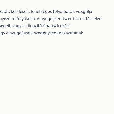
át, kérdéseit, lehetséges folyamatait vizsgálja
ező befolyásolja. A nyugdíjrendszer biztosítási elvű
geit, vagy a kiigazító finanszírozási
ogy a nyugdíjasok szegénységkockázatának