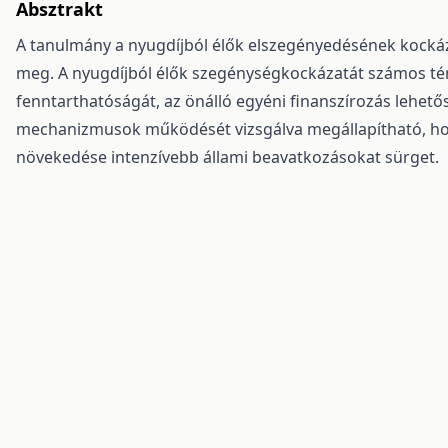
Absztrakt
A tanulmány a nyugdíjból élők elszegényedésének kockázat
meg. A nyugdíjból élők szegénységkockázatát számos tény
fenntarthatóságát, az önálló egyéni finanszírozás lehetősé
mechanizmusok működését vizsgálva megállapítható, h
növekedése intenzívebb állami beavatkozásokat sürget.