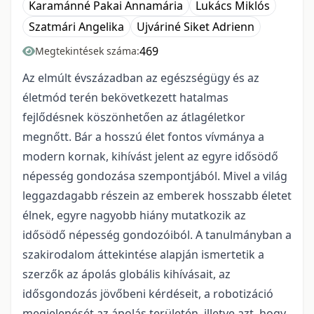
Karamánné Pakai Annamária
Lukács Miklós
Szatmári Angelika
Ujváriné Siket Adrienn
469
Megtekintések száma:
Az elmúlt évszázadban az egészségügy és az
életmód terén bekövetkezett hatalmas
fejlődésnek köszönhetően az átlagéletkor
megnőtt. Bár a hosszú élet fontos vívmánya a
modern kornak, kihívást jelent az egyre idősödő
népesség gondozása szempontjából. Mivel a világ
leggazdagabb részein az emberek hosszabb életet
élnek, egyre nagyobb hiány mutatkozik az
idősödő népesség gondozóiból. A tanulmányban a
szakirodalom áttekintése alapján ismertetik a
szerzők az ápolás globális kihívásait, az
idősgondozás jövőbeni kérdéseit, a robotizáció
megjelenését az ápolás területén, illetve azt, hogy