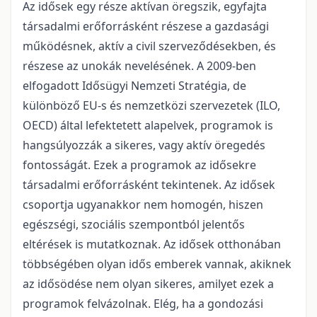
Az idősek egy része aktívan öregszik, egyfajta
társadalmi erőforrásként részese a gazdasági
működésnek, aktív a civil szerveződésekben, és
részese az unokák nevelésének. A 2009-ben
elfogadott Idősügyi Nemzeti Stratégia, de
különböző EU-s és nemzetközi szervezetek (ILO,
OECD) által lefektetett alapelvek, programok is
hangsúlyozzák a sikeres, vagy aktív öregedés
fontosságát. Ezek a programok az idősekre
társadalmi erőforrásként tekintenek. Az idősek
csoportja ugyanakkor nem homogén, hiszen
egészségi, szociális szempontból jelentős
eltérések is mutatkoznak. Az idősek otthonában
többségében olyan idős emberek vannak, akiknek
az idősödése nem olyan sikeres, amilyet ezek a
programok felvázolnak. Elég, ha a gondozási