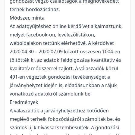
gondozást végző családtagok a megnövekedett
terhek hordozásához.
Módszer, minta
Az adatgyűjtéshez online kérdőívet alkalmaztunk,
melyet facebook-on, levelezőlistákon,
weboldalakon tettünk elérhetővé. A kérdőívet
2020.04.30 – 2020.07.09 között összesen 1004-en
töltötték ki, az adatok feldolgozása kvantitatív és
kvalitatív módszerrel zajlott. A válaszadók közül
491-en végeztek gondozási tevékenységet a
járványhelyzet idején is, előadásunkban a rájuk
vonatkozó adatokról számolunk be.
Eredmények
A válaszadók a járványhelyzethez kötődően
meglévő terheik fokozódásáról számoltak be, és
számos új kihívással szembesültek. A gondozási