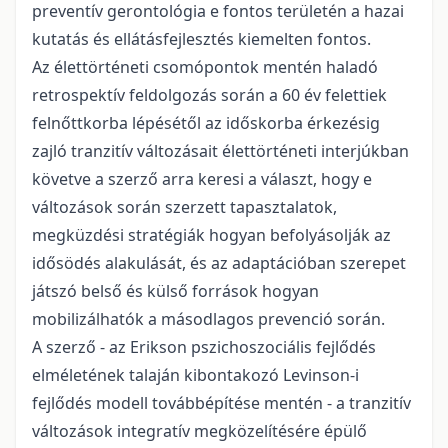
preventív gerontológia e fontos területén a hazai
kutatás és ellátásfejlesztés kiemelten fontos.
Az élettörténeti csomópontok mentén haladó
retrospektív feldolgozás során a 60 év felettiek
felnőttkorba lépésétől az időskorba érkezésig
zajló tranzitív változásait élettörténeti interjúkban
követve a szerző arra keresi a választ, hogy e
változások során szerzett tapasztalatok,
megküzdési stratégiák hogyan befolyásolják az
idősödés alakulását, és az adaptációban szerepet
játszó belső és külső források hogyan
mobilizálhatók a másodlagos prevenció során.
A szerző - az Erikson pszichoszociális fejlődés
elméletének talaján kibontakozó Levinson-i
fejlődés modell továbbépítése mentén - a tranzitív
változások integratív megközelítésére épülő