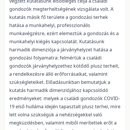
végzett kutatásunk elsődleges célja a családi
gondozók megterheltségének vizsgálata volt. A
kutatás másik fő területe a gondozási terhek
hatása a munkahelyi, professzionális
munkavégzésre, ezért elemeztük a gondozás és a
munkahelyi kiégés kapcsolatát. Kutatásunk
harmadik dimenziója a járványhelyzet hatása a
gondozási folyamatra: felmértük a családi
gondozók járványhelyzethez kötődő plusz terheit,
a rendelkezésre álló erőforrásaikat, valamint
szükségleteiket. Előadásunkban bemutatjuk a
kutatás harmadik dimenziójához kapcsolódó
eredményeket: melyek a családi gondozók COVID-
19 első hulláma idején tapasztalt plusz terhei, mire
lett volna szükségük a nehézségekkel való
megküzdésben, valamint miből merítettek erőt a