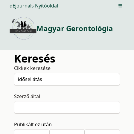
dEjournals Nyitóoldal
Open m
Magyar Gerontológia
Keresés
Cikkek keresése
Szerző által
Publikált ez után