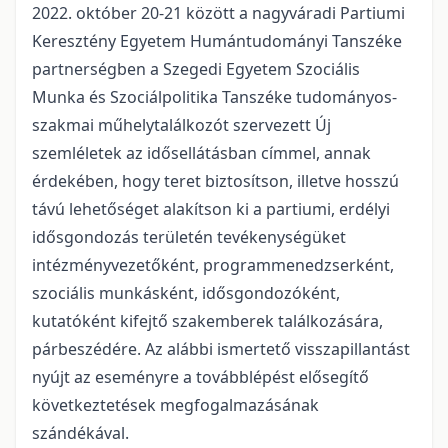
2022. október 20-21 között a nagyváradi Partiumi
Keresztény Egyetem Humántudományi Tanszéke
partnerségben a Szegedi Egyetem Szociális
Munka és Szociálpolitika Tanszéke tudományos-
szakmai műhelytalálkozót szervezett Új
szemléletek az idősellátásban címmel, annak
érdekében, hogy teret biztosítson, illetve hosszú
távú lehetőséget alakítson ki a partiumi, erdélyi
idősgondozás területén tevékenységüket
intézményvezetőként, programmenedzserként,
szociális munkásként, idősgondozóként,
kutatóként kifejtő szakemberek találkozására,
párbeszédére. Az alábbi ismertető visszapillantást
nyújt az eseményre a továbblépést elősegítő
következtetések megfogalmazásának
szándékával.