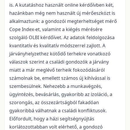
is. A kutatáshoz használt online kérdőívben két,
hazánkban még nem használt új mérőeszközt is
alkalmaztunk: a gondozói megterheltséget mérő
Cope Index-et, valamint a kiégés mérésére
szolgáló OLBI kérdőívet. Az adatok feldolgozása
kvantitatív és kvalitatív módszerrel zajlott. A
járványhelyzethez kötődő terhekre vonatkozó
válaszok szerint a családi gondozók a járvány
miatt a már meglévő terheik fokozódásáról
számolnak be, emellett számos új kihívással is
szembesülnek. Nehezebb a munkavégzés,
ügyintézés, bevásárlás, gyakoribb az izoláció, a
szorongás, az összezártságból fakadóan
gyakoribbá válhatnak a családi konfliktusok.
Előfordult, hogy a házi segítségnyújtás
korlátozottabban volt elérhető, a gondozó