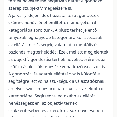
terhek növekedése negatívan hatott a gondozói
szerep szubjektív megélésére is.
A járvány idején idős hozzátartozót gondozók
számos nehézséget említettek, amelyeket öt
kategóriába soroltunk. A plusz terhet jelentő
tényezők legnagyobb kategóriái a korlátozások,
az ellátási nehézségek, valamint a mentális és
pszichés megterhelődés. Ezek mellett megjelentek
az objektív gondozási terhek növekedésére és az
erőforrások csökkenésére vonatkozó válaszok is.
A gondozási feladatok ellátásához is különféle
segítségre lett volna szükségük a válaszadóknak,
amelyek szintén besorolhatók voltak az előbbi öt
kategóriába. Segítségre leginkább az ellátási
nehézségekben, az objektív terhek
csökkentésében és az erőforrások növelésében