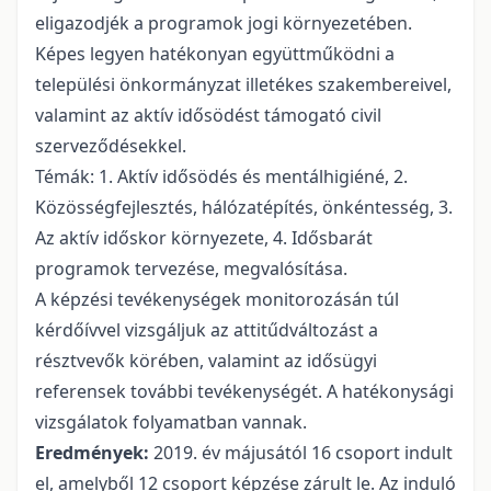
eligazodjék a programok jogi környezetében.
Képes legyen hatékonyan együttműködni a
települési önkormányzat illetékes szakembereivel,
valamint az aktív idősödést támogató civil
szerveződésekkel.
Témák: 1. Aktív idősödés és mentálhigiéné, 2.
Közösségfejlesztés, hálózatépítés, önkéntesség, 3.
Az aktív időskor környezete, 4. Idősbarát
programok tervezése, megvalósítása.
A képzési tevékenységek monitorozásán túl
kérdőívvel vizsgáljuk az attitűdváltozást a
résztvevők körében, valamint az idősügyi
referensek további tevékenységét. A hatékonysági
vizsgálatok folyamatban vannak.
Eredmények:
2019. év májusától 16 csoport indult
el, amelyből 12 csoport képzése zárult le. Az induló