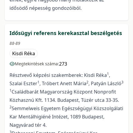
idősödő népesség gondozóiból.
Idősügyi referens kerekasztal beszélgetés
88-89
Kisdi Réka
273
Megtekintések száma:
1
Résztvevő képzési szakemberek: Kisdi Réka
,
1
2
3
Szalai Eszter
, Tróbert Anett Mária
, Patyán László
1
Családbarát Magyarország Központ Nonprofit
Közhasznú Kft. 1134. Budapest, Tüzér utca 33-35.
2
Semmelweis Egyetem Egészségügyi Közszolgálati
Kar Mentálhigiéné Intézet, 1089 Budapest,
Nagyvárad tér 4.
3