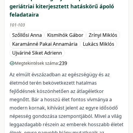
geriátriai kiterjesztett hatáskörű ápoló
feladataira
101-103
Szőllősi Anna
Kismihók Gábor
Zrínyi Miklós
Karamánné Pakai Annamária
Lukács Miklós
Ujváriné Siket Adrienn
239
Megtekintések száma:
Az elmúlt évszázadban az egészségügy és az
életmód terén bekövetkezett hatalmas
fejlődésnek köszönhetően az átlagéletkor
megnőtt. Bár a hosszú élet fontos vívmánya a
modern kornak, kihívást jelent az egyre idősödő
népesség gondozása szempontjából. Mivel a világ
leggazdagabb részein az emberek hosszabb életet
élnek, egyre nagyobb hiány mutatkozik az