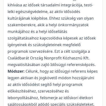
kihívása az idősek társadalmi integrációja, testi-
lelki egészségvédelme, az aktív idősödés
kultúrájának kiépítése. Ehhez szükség van olyan
szakemberekre, akik a helyi önkormányzatok
munkájához és a helyi idősellátás
szolgáltatásaihoz kapcsolódva képesek az idősek
igényeinek és szükségleteinek megfelelő
programok szervezésére. Ezt a célt szolgálja a
Családbarát Ország Nonprofit Közhasznú Kft.
megvalósításában zajló Idősügyi referensképzés.
Módszer:
Célunk, hogy az idősügyi referens képes
legyen aktívan és jogkövető módon hozzájárulni
az aktív idősödést segítő helyi programok
előkészítéséhez, szervezéséhez és
lebonyolításához, felismerje az időskori életkori
sajátosságokból adódó speciális szükségleteket,