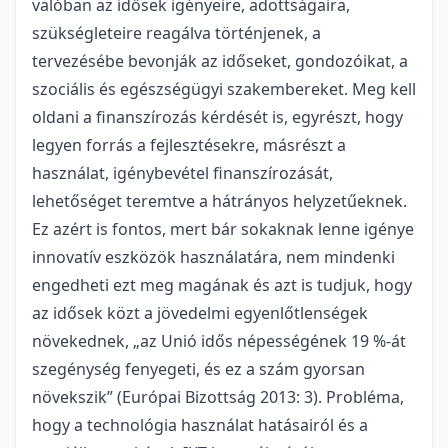
valóban az idősek igényeire, adottságaira,
szükségleteire reagálva történjenek, a
tervezésébe bevonják az időseket, gondozóikat, a
szociális és egészségügyi szakembereket. Meg kell
oldani a finanszírozás kérdését is, egyrészt, hogy
legyen forrás a fejlesztésekre, másrészt a
használat, igénybevétel finanszírozását,
lehetőséget teremtve a hátrányos helyzetűeknek.
Ez azért is fontos, mert bár sokaknak lenne igénye
innovatív eszközök használatára, nem mindenki
engedheti ezt meg magának és azt is tudjuk, hogy
az idősek közt a jövedelmi egyenlőtlenségek
növekednek, „az Unió idős népességének 19 %-át
szegénység fenyegeti, és ez a szám gyorsan
növekszik” (Európai Bizottság 2013: 3). Probléma,
hogy a technológia használat hatásairól és a