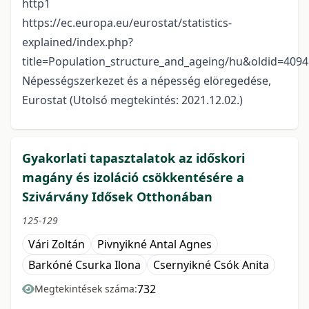
http1
https://ec.europa.eu/eurostat/statistics-
explained/index.php?
title=Population_structure_and_ageing/hu&oldid=409
Népességszerkezet és a népesség elöregedése,
Eurostat (Utolsó megtekintés: 2021.12.02.)
Gyakorlati tapasztalatok az időskori
magány és izoláció csökkentésére a
Szivárvány Idősek Otthonában
125-129
Vári Zoltán
Pivnyikné Antal Agnes
Barkóné Csurka Ilona
Csernyikné Csók Anita
732
Megtekintések száma: