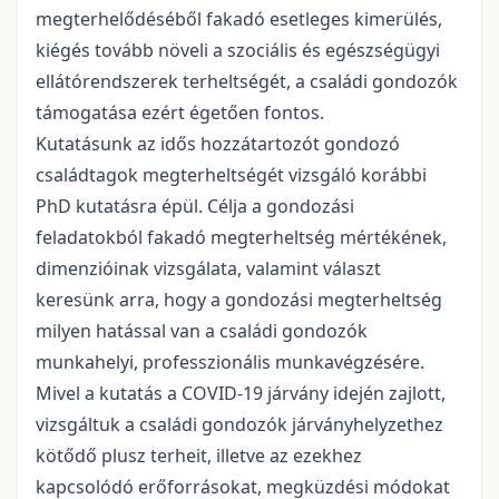
megterhelődéséből fakadó esetleges kimerülés,
kiégés tovább növeli a szociális és egészségügyi
ellátórendszerek terheltségét, a családi gondozók
támogatása ezért égetően fontos.
Kutatásunk az idős hozzátartozót gondozó
családtagok megterheltségét vizsgáló korábbi
PhD kutatásra épül. Célja a gondozási
feladatokból fakadó megterheltség mértékének,
dimenzióinak vizsgálata, valamint választ
keresünk arra, hogy a gondozási megterheltség
milyen hatással van a családi gondozók
munkahelyi, professzionális munkavégzésére.
Mivel a kutatás a COVID-19 járvány idején zajlott,
vizsgáltuk a családi gondozók járványhelyzethez
kötődő plusz terheit, illetve az ezekhez
kapcsolódó erőforrásokat, megküzdési módokat