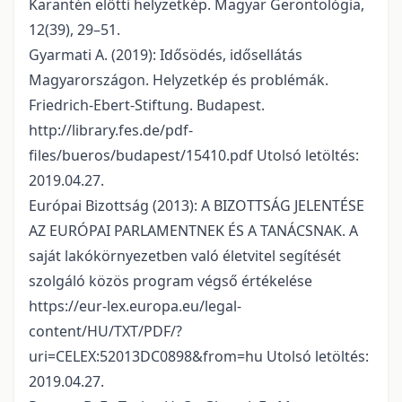
Karantén előtti helyzetkép. Magyar Gerontológia,
12(39), 29–51.
Gyarmati A. (2019): Idősödés, idősellátás
Magyarországon. Helyzetkép és problémák.
Friedrich-Ebert-Stiftung. Budapest.
http://library.fes.de/pdf-
files/bueros/budapest/15410.pdf Utolsó letöltés:
2019.04.27.
Európai Bizottság (2013): A BIZOTTSÁG JELENTÉSE
AZ EURÓPAI PARLAMENTNEK ÉS A TANÁCSNAK. A
saját lakókörnyezetben való életvitel segítését
szolgáló közös program végső értékelése
https://eur-lex.europa.eu/legal-
content/HU/TXT/PDF/?
uri=CELEX:52013DC0898&from=hu Utolsó letöltés:
2019.04.27.