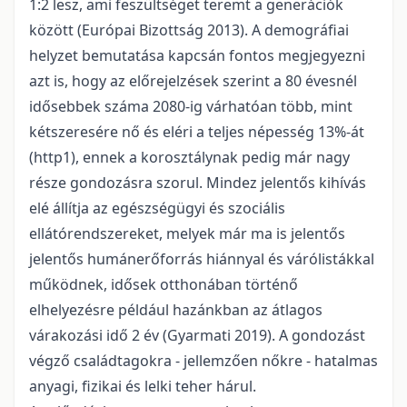
1:2 lesz, ami feszültséget teremt a generációk
között (Európai Bizottság 2013). A demográfiai
helyzet bemutatása kapcsán fontos megjegyezni
azt is, hogy az előrejelzések szerint a 80 évesnél
idősebbek száma 2080-ig várhatóan több, mint
kétszeresére nő és eléri a teljes népesség 13%-át
(http1), ennek a korosztálynak pedig már nagy
része gondozásra szorul. Mindez jelentős kihívás
elé állítja az egészségügyi és szociális
ellátórendszereket, melyek már ma is jelentős
jelentős humánerőforrás hiánnyal és várólistákkal
működnek, idősek otthonában történő
elhelyezésre például hazánkban az átlagos
várakozási idő 2 év (Gyarmati 2019). A gondozást
végző családtagokra - jellemzően nőkre - hatalmas
anyagi, fizikai és lelki teher hárul.