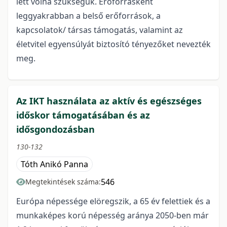
lett volna szükségük. Erőforrásként
leggyakrabban a belső erőforrások, a
kapcsolatok/ társas támogatás, valamint az
életvitel egyensúlyát biztosító tényezőket nevezték
meg.
Az IKT használata az aktív és egészséges
időskor támogatásában és az
idősgondozásban
130-132
Tóth Anikó Panna
546
Megtekintések száma:
Európa népessége elöregszik, a 65 év felettiek és a
munkaképes korú népesség aránya 2050-ben már