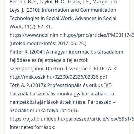
Perron, B. E., Taylor, H. O., Glass, J. E., Margerum-
Leys, J. (2010): Information and Communication
Technologies in Social Work. Advances in Social
Work, 11(2). 67–81.
https://www.ncbi.nlm.nih.gov/pmc/articles/PMC31174
(utolsó megtekintés: 2017. 06. 25.).
Pintér R. (2004): A magyar információs társadalom
fejlődése és fejlettsége a fejlesztők
szempontjából. Doktori disszertáció, ELTE-TÁTK
http://mek.oszk.hu/02300/02336/02336.pdf
Tóth A. P. (2017): Professzionális és etikus IKT-
használat a szociális munka gyakorlatában – a
nemzetközi ajánlások áttekintése. Párbeszéd −
Szociális munka folyóirat 4 (3).
https://ojs.lib.unideb.hu/parbeszed/article/view/5951/
Internetes források: