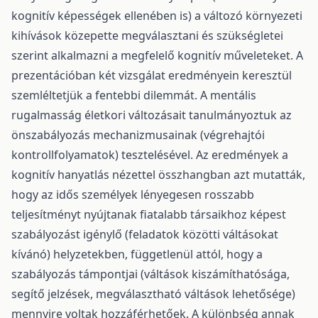
kognitív képességek ellenében is) a változó környezeti
kihívások közepette megválasztani és szükségletei
szerint alkalmazni a megfelelő kognitív műveleteket. A
prezentációban két vizsgálat eredményein keresztül
szemléltetjük a fentebbi dilemmát. A mentális
rugalmasság életkori változásait tanulmányoztuk az
önszabályozás mechanizmusainak (végrehajtói
kontrollfolyamatok) tesztelésével. Az eredmények a
kognitív hanyatlás nézettel összhangban azt mutatták,
hogy az idős személyek lényegesen rosszabb
teljesítményt nyújtanak fiatalabb társaikhoz képest
szabályozást igénylő (feladatok közötti váltásokat
kívánó) helyzetekben, függetlenül attól, hogy a
szabályozás támpontjai (váltások kiszámíthatósága,
segítő jelzések, megválasztható váltások lehetősége)
mennyire voltak hozzáférhetőek. A különbség annak