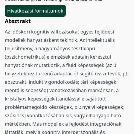
Hivatkozási formátumok
Absztrakt
Az időskori kognitív változásokat egyes fejlődési
modellek hanyatlásként tekintik. Az intellektuális
teljesítmény, a hagyományos tesztalapú
(pszichometrikus) elemzések adatain keresztül
hanyatlónak mutatkozik, a fluid képességek (az új
helyzetekhez történő adaptációt segítő összetevők, pl.:
absztrakt, induktív gondolkodás; téri képességek;
mentális sebesség) vonatkozásában markánsan, a
kristályos képességek (tanulással elsajátított
problémamegoldó készségek, pl.: nyelvi képességek;
szókincs) vonatkozásában kis, vagy elhanyagolható
mértékben. Más modellek a fejlődést integrációnak
láttatják, mely a kognitív, interperszonális és