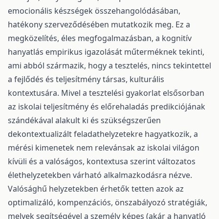
emocionális készségek összehangolódásában,
hatékony szerveződésében mutatkozik meg. Ez a
megközelítés, éles megfogalmazásban, a kognitív
hanyatlás empirikus igazolását műterméknek tekinti,
ami abból származik, hogy a tesztelés, nincs tekintettel
a fejlődés és teljesítmény társas, kulturális
kontextusára. Mivel a tesztelési gyakorlat elsősorban
az iskolai teljesítmény és előrehaladás predikciójának
szándékával alakult ki és szükségszerűen
dekontextualizált feladathelyzetekre hagyatkozik, a
mérési kimenetek nem relevánsak az iskolai világon
kívüli és a valóságos, kontextusa szerint változatos
élethelyzetekben várható alkalmazkodásra nézve.
Valósághű helyzetekben érhetők tetten azok az
optimalizáló, kompenzációs, önszabályozó stratégiák,
melyek segítségével a személy képes (akár a hanyatló