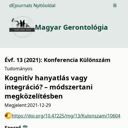
dEjournals Nyitóoldal
Open m
Magyar Gerontológia
Évf. 13 (2021): Konferencia Különszám
Tudományos
Kognitív hanyatlás vagy
integráció? – módszertani
megközelítésben
Megjelent:
2021-12-29
https://doi.org/10.47225/mg/13/Kulonszam/10604
Szerző