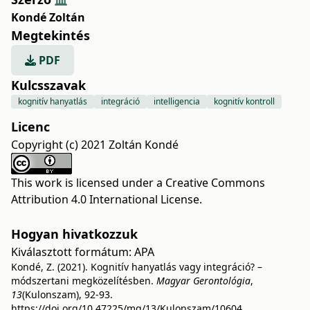
Kondé Zoltán
Megtekintés
PDF
Kulcsszavak
kognitív hanyatlás
integráció
intelligencia
kognitív kontroll
Licenc
Copyright (c) 2021 Zoltán Kondé
This work is licensed under a
Creative Commons
Attribution 4.0 International License
.
Hogyan hivatkozzuk
Kiválasztott formátum:
APA
Kondé, Z. (2021). Kognitív hanyatlás vagy integráció? –
módszertani megközelítésben.
Magyar Gerontológia
,
13
(Kulonszam), 92-93.
https://doi.org/10.47225/mg/13/Kulonszam/10604