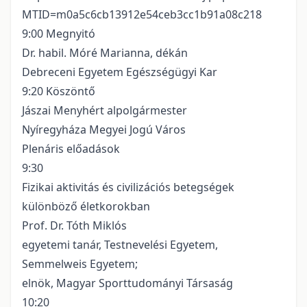
MTID=m0a5c6cb13912e54ceb3cc1b91a08c218
9:00 Megnyitó
Dr. habil. Móré Marianna, dékán
Debreceni Egyetem Egészségügyi Kar
9:20 Köszöntő
Jászai Menyhért alpolgármester
Nyíregyháza Megyei Jogú Város
Plenáris előadások
9:30
Fizikai aktivitás és civilizációs betegségek
különböző életkorokban
Prof. Dr. Tóth Miklós
egyetemi tanár, Testnevelési Egyetem,
Semmelweis Egyetem;
elnök, Magyar Sporttudományi Társaság
10:20