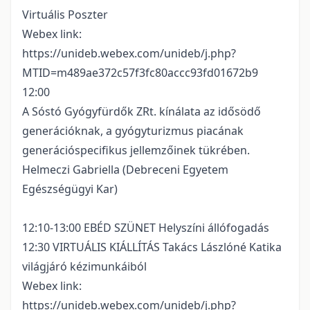
Virtuális Poszter
Webex link:
https://unideb.webex.com/unideb/j.php?
MTID=m489ae372c57f3fc80accc93fd01672b9
12:00
A Sóstó Gyógyfürdők ZRt. kínálata az idősödő
generációknak, a gyógyturizmus piacának
generációspecifikus jellemzőinek tükrében.
Helmeczi Gabriella (Debreceni Egyetem
Egészségügyi Kar)
12:10-13:00 EBÉD SZÜNET Helyszíni állófogadás
12:30 VIRTUÁLIS KIÁLLÍTÁS Takács Lászlóné Katika
világjáró kézimunkáiból
Webex link:
https://unideb.webex.com/unideb/j.php?