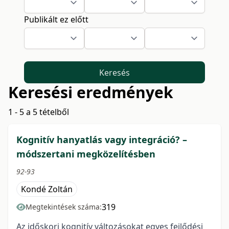
Publikált ez előtt
Keresés
Keresési eredmények
1 - 5 a 5 tételből
Kognitív hanyatlás vagy integráció? –
módszertani megközelítésben
92-93
Kondé Zoltán
319
Megtekintések száma:
Az időskori kognitív változásokat egyes fejlődési