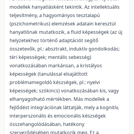
modellek hanyatlásként tekintik. Az intellektuális
teljesítmény, a hagyományos tesztalapú
(pszichometrikus) elemzések adatain keresztül
hanyatlónak mutatkozik, a fluid képességek (az új
helyzetekhez történő adaptációt segítő
összetevők, pl.: absztrakt, induktív gondolkodás;
téri képességek; mentális sebesség)
vonatkozásában markánsan, a kristályos
képességek (tanulással elsajátított
problémamegoldó készségek, pl.: nyelvi
képességek; szókincs) vonatkozásában kis, vagy
elhanyagolható mértékben. Más modellek a
fejlődést integrációnak láttatják, mely a kognitív,
interperszonális és emocionális készségek
összehangolódásában, hatékony
szerveződésében mutatkozik meg. Ez a