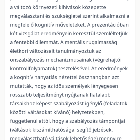
a változó környezeti kihívások közepette
megválasztani és szükségletei szerint alkalmazni a
megfelelő kognitív műveleteket. A prezentációban
két vizsgálat eredményein keresztül szemléltetjük
a fentebbi dilemmát. A mentális rugalmasság
életkori változásait tanulmányoztuk az
önszabályozás mechanizmusainak (végrehajtói
kontrollfolyamatok) tesztelésével. Az eredmények
a kognitív hanyatlás nézettel összhangban azt
mutatták, hogy az idős személyek lényegesen
rosszabb teljesítményt nyújtanak fiatalabb
társaikhoz képest szabályozást igénylő (feladatok
közötti váltásokat kívánó) helyzetekben,
függetlenül attól, hogy a szabályozás támpontjai
(váltások kiszámíthatósága, segítő jelzések,
megválasztható váltások lehetősége) mennyire