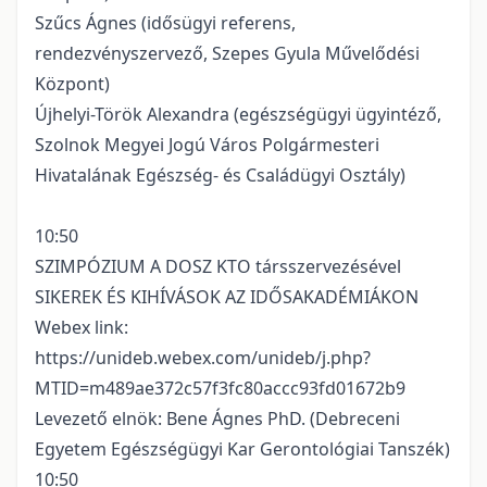
Szűcs Ágnes (idősügyi referens,
rendezvényszervező, Szepes Gyula Művelődési
Központ)
Újhelyi-Török Alexandra (egészségügyi ügyintéző,
Szolnok Megyei Jogú Város Polgármesteri
Hivatalának Egészség- és Családügyi Osztály)
10:50
SZIMPÓZIUM A DOSZ KTO társszervezésével
SIKEREK ÉS KIHÍVÁSOK AZ IDŐSAKADÉMIÁKON
Webex link:
https://unideb.webex.com/unideb/j.php?
MTID=m489ae372c57f3fc80accc93fd01672b9
Levezető elnök: Bene Ágnes PhD. (Debreceni
Egyetem Egészségügyi Kar Gerontológiai Tanszék)
10:50