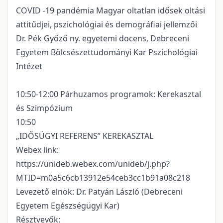
COVID -19 pandémia Magyar oltatlan idősek oltási
attitűdjei, pszichológiai és demográfiai jellemzői
Dr. Pék Győző ny. egyetemi docens, Debreceni
Egyetem Bölcsészettudományi Kar Pszichológiai
Intézet
10:50-12:00 Párhuzamos programok: Kerekasztal
és Szimpózium
10:50
„IDŐSÜGYI REFERENS” KEREKASZTAL
Webex link:
https://unideb.webex.com/unideb/j.php?
MTID=m0a5c6cb13912e54ceb3cc1b91a08c218
Levezető elnök: Dr. Patyán László (Debreceni
Egyetem Egészségügyi Kar)
Résztvevők: