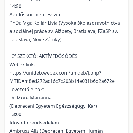
14:50
Az időskori depresszió
PhDr. Mgr. Kollár Lívia (Vysoká školazdravotníctva
a sociálnej práce sv. Alžbety, Bratislava; FZaSP sv.
Ladislava, Nové Zámky)
„C” SZEKCIÓ: AKTÍV IDŐSÖDÉS
Webex link:
https://unideb.webex.com/unideb/j.php?
MTID=m8ed272ac16c7c203b14e031b6b2a672e
Levezető elnök:
Dr. Móré Marianna
(Debreceni Egyetem Egészségügyi Kar)
13:00
Idősödő rendvédelem
Ambrusz Alíz (Debreceni Egyetem Humán