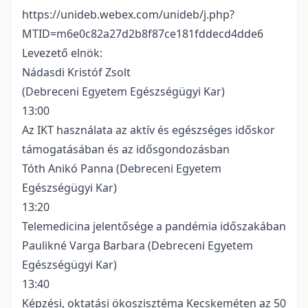
https://unideb.webex.com/unideb/j.php?
MTID=m6e0c82a27d2b8f87ce181fddecd4dde6
Levezető elnök:
Nádasdi Kristóf Zsolt
(Debreceni Egyetem Egészségügyi Kar)
13:00
Az IKT használata az aktív és egészséges időskor
támogatásában és az idősgondozásban
Tóth Anikó Panna (Debreceni Egyetem
Egészségügyi Kar)
13:20
Telemedicina jelentősége a pandémia időszakában
Paulikné Varga Barbara (Debreceni Egyetem
Egészségügyi Kar)
13:40
Képzési, oktatási ökoszisztéma Kecskeméten az 50