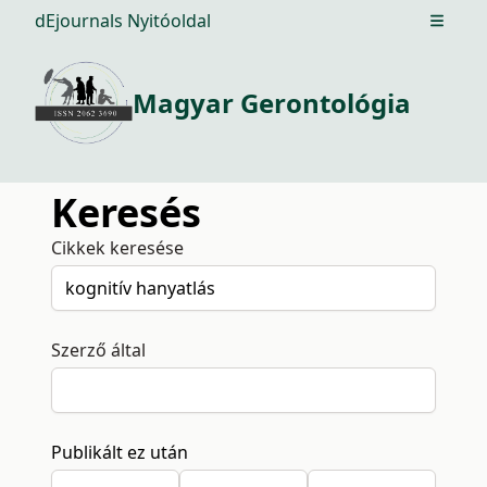
dEjournals Nyitóoldal
Open m
Magyar Gerontológia
Keresés
Cikkek keresése
Szerző által
Publikált ez után