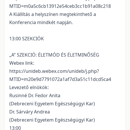
MTID=m0a5c6cb13912e54ceb3cc1b91a08c218
A Kiállítás a helyszínen megtekinthető a
Konferencia mindkét napján.
13:00 SZEKCIÓK
„A” SZEKCIÓ: ÉLETMÓD ÉS ÉLETMINŐSÉG
Webex link:
https://unideb.webex.com/unideb/j.php?
MTID=m20e9d7791072a1af7d3a51c11dcd5ca4
Levezető elnökök:
Rusinné Dr. Fedor Anita
(Debreceni Egyetem Egészségügyi Kar)
Dr. Sárváry Andrea
(Debreceni Egyetem Egészségügyi Kar)
13:00