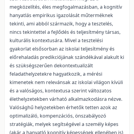
megközelítés, éles megfogalmazásban, a kognitív
hanyatlás empirikus igazolását műterméknek
tekinti, ami abból származik, hogy a tesztelés,
nincs tekintettel a fejlődés és teljesítmény társas,
kulturális kontextusára. Mivel a tesztelési
gyakorlat elsősorban az iskolai teljesítmény és
előrehaladás predikciójának szándékával alakult ki
és szükségszerűen dekontextualizált
feladathelyzetekre hagyatkozik, a mérési
kimenetek nem relevánsak az iskolai világon kívüli
és a valóságos, kontextusa szerint változatos
élethelyzetekben várható alkalmazkodásra nézve.
Valósághű helyzetekben érhetők tetten azok az
optimalizáló, kompenzációs, önszabályozó
stratégiák, melyek segítségével a személy képes
(akár a hanyatló kognitív képességek ellenében is)