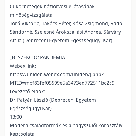
Cukorbetegek háziorvosi ellátásának
minőségvizsgálata
Törő Viktória, Takács Péter, Kósa Zsigmond, Radó
Sándorné, Szelesné Árokszállási Andrea, Sárváry
Attila (Debreceni Egyetem Egészségügyi Kar)
„B” SZEKCIÓ: PANDÉMIA
Webex link:
https://unideb.webex.com/unideb/j.php?
MTID=mbf83fef05599e5a3473ed772511bc2c9
Levezető elnök:
Dr. Patyán László (Debreceni Egyetem
Egészségügyi Kar)
13:00
Modern családformák és a nagyszülői korosztály
kapcsolata