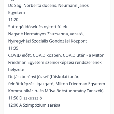
Dr. Sági Norberta docens, Neumann János
Egyetem
11:20
Suttogó idősek és nyitott fülek
Nagyné Hermányos Zsuzsanna, vezető,
Nyíregyházi Szociális Gondozási Központ
11:35
COVID előtt, COVID közben, COVID után - a Milton
Friedman Egyetem szeniorképzési rendszerének
helyzete
Dr. Jászberényi József (főiskolai tanár,
felnőttképzési igazgató, Milton Friedman Egyetem
Kommunikáció- és Művelődéstudomány Tanszék)
11:50 Diszkusszió
12:00 A Szimpózium zárása