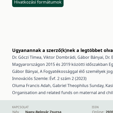
Hivatkozási formátumok
Ugyanannak a szerző(k)nek a legtöbbet olvas
Dr. Góczi Tímea, Viktor Dombrádi, Gábor Bányai, Dr. B
Magyarországon 2015 és 2019 közötti időszakban
Eg
Gábor Bányai,
A Fogyatékossággal élő személyek jog
Innovációs Szemle: Évf. 2 szám 2 (2023)
Oluma Francis Adah, Gabriel Theophilus Sunday, Ka
Organisation and related funds on maternal and chil
KAPCSOLAT
ISSN
Név
Nagy-Belgyár Zsuzsa
Online:
293