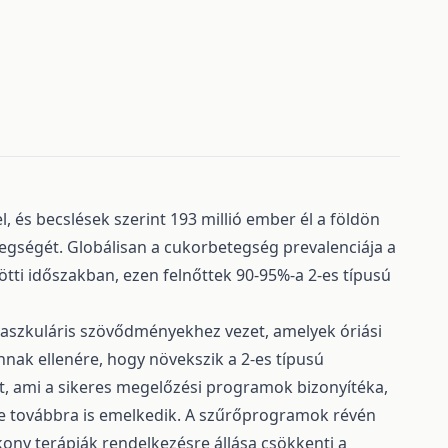
, és becslések szerint 193 millió ember él a földön
egségét. Globálisan a cukorbetegség prevalenciája a
ötti időszakban, ezen felnőttek 90-95%-a 2-es típusú
aszkuláris szövődményekhez vezet, amelyek óriási
nnak ellenére, hogy növekszik a 2-es típusú
t, ami a sikeres megelőzési programok bizonyítéka,
te továbbra is emelkedik. A szűrőprogramok révén
kony terápiák rendelkezésre állása csökkenti a