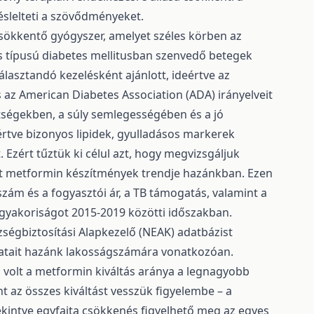
késlelteti a szövődményeket.
sökkentő gyógyszer, amelyet széles körben az
es típusú diabetes mellitusban szenvedő betegek
lasztandó kezelésként ajánlott, ideértve az
 az American Diabetes Association (ADA) irányelveit
tségekben, a súly semlegességében és a jó
deértve bizonyos lipidek, gyulladásos markerek
 Ezért tűztük ki célul azt, hogy megvizsgáljuk
tt metformin készítmények trendje hazánkban. Ezen
zám és a fogyasztói ár, a TB támogatás, valamint a
 gyakoriságot 2015-2019 közötti időszakban.
ségbiztosítási Alapkezelő (NEAK) adatbázist
 adatait hazánk lakosságszámára vonatkozóan.
 volt a metformin kiváltás aránya a legnagyobb
 az összes kiváltást vesszük figyelembe – a
tekintve egyfajta csökkenés figyelhető meg az egyes