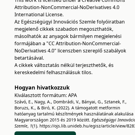
This work is licensed under a
Creative Commons
Attribution-NonCommercial-NoDerivatives 4.0
International License
.
Az Egészségügyi Innovációs Szemle folyóiratban
megjelenő cikkek szabadon megoszthatók,
másolhatók az anyagok bármilyen megjelenési
formájában a "CC Attribution-NonCommercial-
NoDerivatives 4.0" licenszben szereplő szabályok
betartásával.
A cikkek változtatás nélkül terjeszthetők, és
kereskedelmi felhasználásuk tilos.
Hogyan hivatkozzuk
Kiválasztott formátum:
APA
Szávó, E., Nagy, A., Dombrádi, V., Bányai, G., Sztanek, F.,
Boruzs, K., & Biró, K. (2022). A támogatott metformin
hatóanyag tartalmú készítmények használatának alakulása
Magyarországon 2015 és 2019 között.
Egészségügyi Innováci
Szemle
,
1
(1).
https://ojs.lib.unideb.hu/egisz/article/view/828