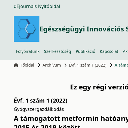
dEjournals Nyitóoldal
Egészségügyi Innovációs 
Folyóiratunk
Szerkesztőség
Publikáció
Kapcsolat
Ak
Főoldal
Archívum
Évf. 1 szám 1 (2022)
A támo
Ez egy régi verzi
Évf. 1 szám 1 (2022)
Gyógyszergazdálkodás
A támogatott metformin hatóany
2015 és 2019 között