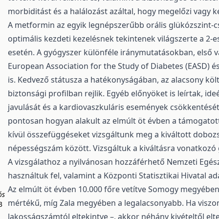
morbiditást és a halálozást azáltal, hogy megelőzi vagy 
A metformin az egyik legnépszerűbb orális glükózszint-c
optimális kezdeti kezelésnek tekintenek világszerte a 2-
esetén. A gyógyszer különféle iránymutatásokban, első vá
European Association for the Study of Diabetes (EASD) és
is. Kedvező státusza a hatékonyságában, az alacsony köl
biztonsági profilban rejlik. Egyéb előnyöket is leírtak, i
javulását és a kardiovaszkuláris események csökkentését.
pontosan hogyan alakult az elmúlt öt évben a támogato
kívül összefüggéseket vizsgáltunk meg a kiváltott dobozs
népességszám között. Vizsgáltuk a kiváltásra vonatkozó
A vizsgálathoz a nyilvánosan hozzáférhető Nemzeti Egész
használtuk fel, valamint a Központi Statisztikai Hivatal
Az elmúlt öt évben 10.000 főre vetítve Somogy megyében
ós
mértékű, míg Zala megyében a legalacsonyabb. Ha viszont
3
lakosságszámtól eltekintve –, akkor néhány kivételtől el