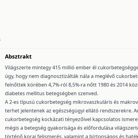
5
Absztrakt
Világszerte mintegy 415 millió ember él cukorbetegséggel
úgy, hogy nem diagnosztizálták nála a meglévő cukorbet
felnőttek körében 4,7%-ról 8,5%-ra nőtt 1980 és 2014 köz
diabetes mellitus betegségben szenved.
A 2-es típusú cukorbetegség mikrovaszkuláris és makrov
terhet jelentenek az egészségügyi ellátó rendszerekre. A
cukorbetegség kockázati tényezőivel kapcsolatos ismere
mégis a betegség gyakorisága és előfordulása világszer
történő korai felismerés, valamint a biztonságos és haté