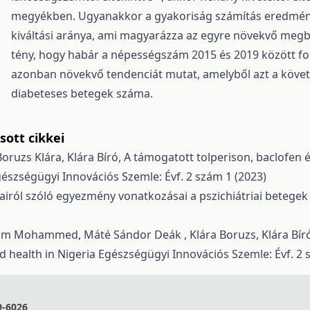
megyékben. Ugyanakkor a gyakoriság számítás eredménye
kiváltási aránya, ami magyarázza az egyre növekvő megb
tény, hogy habár a népességszám 2015 és 2019 között fo
azonban növekvő tendenciát mutat, amelyből azt a követ
diabeteses betegek száma.
ott cikkei
oruzs Klára, Klára Bíró,
A támogatott tolperison, baclofen é
észségügyi Innovációs Szemle: Évf. 2 szám 1 (2023)
airól szóló egyezmény vonatkozásai a pszichiátriai betege
sim Mohammed, Máté Sándor Deák , Klára Boruzs, Klára Bír
d health in Nigeria
Egészségügyi Innovációs Szemle: Évf. 2 
9-6026