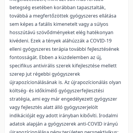
betegség esetében korábban tapasztalták,
továbbá a megfertőzöttek gyógyszeres ellátása
sem képes a fatális kimenetelt vagy a súlyos
hosszútávú szövődményeket elég hatékonyan
kivédeni. Ezek a tények aláhúzzák a COVID-19
elleni gyógyszeres terápia további fejlesztésének
fontosságát. Ebben a küzdelemben az új,
specifikus antivirális szerek kifejlesztése mellett
szerep jut régebbi gyógyszerek
újrapozícionálásának is. Az újrapozícionálás olyan
költség- és időkímélő gyógyszerfejlesztési
stratégia, ami egy már engedélyezett gyógyszer
vagy fejlesztés alatt álló gyógyszerjelölt
indikációját egy adott irányban kibővíti. Irodalmi
adatok alapján a gyógyszerek anti-COVID irányú
újrapozícionálása négy területen perspektivikus: