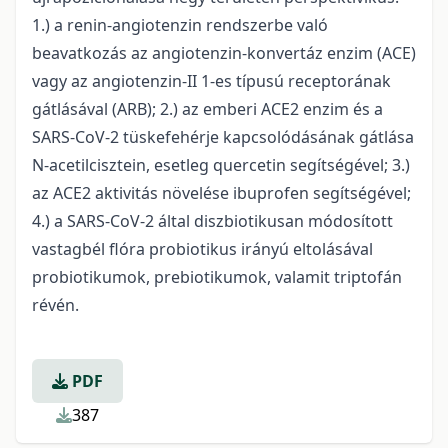
1.) a renin-angiotenzin rendszerbe való
beavatkozás az angiotenzin-konvertáz enzim (ACE)
vagy az angiotenzin-II 1-es típusú receptorának
gátlásával (ARB); 2.) az emberi ACE2 enzim és a
SARS-CoV-2 tüskefehérje kapcsolódásának gátlása
N-acetilcisztein, esetleg quercetin segítségével; 3.)
az ACE2 aktivitás növelése ibuprofen segítségével;
4.) a SARS-CoV-2 által diszbiotikusan módosított
vastagbél flóra probiotikus irányú eltolásával
probiotikumok, prebiotikumok, valamit triptofán
révén.
PDF
387