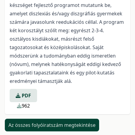
készséget fejlesztő programot mutatunk be,
amelyet diszlexiás és/vagy diszgráfiás gyermekek
számára javasolunk reedukációs céllal. A program
két korosztályt szólít meg: egyrészt 2-3-4.
osztályos kisdiákokat, másrészt felső
tagozatosokat és középiskolásokat. Saját
módszerünk a tudományban eddig ismeretlen
(nóvum), melynek hatékonyságát eddigi kedvező
gyakorlati tapasztalataink és egy pilot-kutatás
eredményei támasztják alá.
PDF
962
Az összes folyóiratszám megtekintése