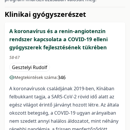
issue.tableOfContents6a784
Klinikai gyógyszerészet
A koronavírus és a renin-angiotenzin
rendszer kapcsolata a COVID-19 elleni
gyógyszerek fejlesztésének tükrében
58-67
Gesztelyi Rudolf
346
Megtekintések száma:
A koronavírusok családjának 2019-ben, Kínában
felbukkant tagja, a SARS-CoV-2 rövid idő alatt az
egész világot érintő járványt hozott létre. Az általa
okozott betegség, a COVID-19 ugyan arányaiban
nem szedett annyi halálos áldozatot, mint néhány
régebbi pandémia, a frissen megfertőződött