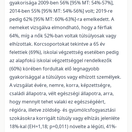
gyakorisága 2009-ben 56% [95% MT: 54%-57%],
2014-ben 55% [95% MT: 54%-56%] volt; 2019-re
pedig 62% [95% MT: 60%-63%]-ra emelkedett. A
nemeket vizsgálva elmondható, hogy a férfiak
64%, míg a nők 52%-ban voltak túlsúlyosak vagy
elhízottak. Korcsoportokat tekintve a 65 év
felettiek (69%), iskolai végzettség esetében pedig
az alapfokú iskolai végzettséggel rendelkezők
(60%) körében fordultak elő legnagyobb
gyakorisággal a túlsúlyos vagy elhízott személyek.
A vizsgálat évére, nemre, korra, képzettségre,
családi állapotra, vélt egészségi állapotra, arra,
hogy mennyit tehet valaki ez egészségéért,
régióra, illetve zöldség- és gyümölcsfogyasztási
szokásokra korrigált túlsúly vagy elhízás jelenléte
18%-kal (EH=1,18; p=0,011) növelte a légúti, 41%-