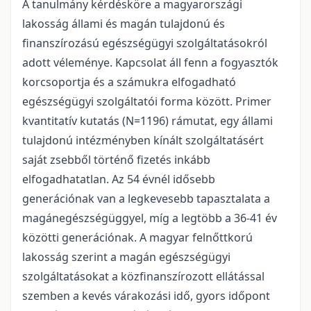
A tanulmány kérdésköre a magyarországi
lakosság állami és magán tulajdonú és
finanszírozású egészségügyi szolgáltatásokról
adott véleménye. Kapcsolat áll fenn a fogyasztók
korcsoportja és a számukra elfogadható
egészségügyi szolgáltatói forma között. Primer
kvantitatív kutatás (N=1196) rámutat, egy állami
tulajdonú intézményben kínált szolgáltatásért
saját zsebből történő fizetés inkább
elfogadhatatlan. Az 54 évnél idősebb
generációnak van a legkevesebb tapasztalata a
magánegészségüggyel, míg a legtöbb a 36-41 év
közötti generációnak. A magyar felnőttkorú
lakosság szerint a magán egészségügyi
szolgáltatásokat a közfinanszírozott ellátással
szemben a kevés várakozási idő, gyors időpont