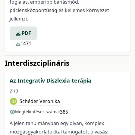
foglalás, emberibb bánásmód,
páciensközpontúság és kellemes környezet
jellemzi.
PDF
1471
Interdiszciplináris
Az Integratív Diszlexia-terápia
2-13
Schéder Veronika
385
Megtekintések száma:
A jelen tanulmányban egy olyan, komplex
mozgásgyakorlatokkal támogatott olvasási