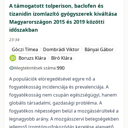
A támogatott tolperison, baclofen és
tizanidin izomlazító gyógyszerek kiváltása
Magyarországon 2015 és 2019 közötti
időszakban
23-34
Góczi Tímea
Dombrádi Viktor
Bányai Gábor
Boruzs Klára
Bíró Klára
990
Megtekintések száma:
A populációk elöregedésével egyre nő a
fogyatékosság incidenciája és prevalenciája. A
fogyatékosság nem csupán egészségügyi, hanem
globális társadalmi, gazdasági probléma. A
fogyatékos népességen belül a mozgássérülteké a
legnagyobb arány. A mozgásszervi betegségekben
jellemző izomtónusfokozódás kezelése alapvető