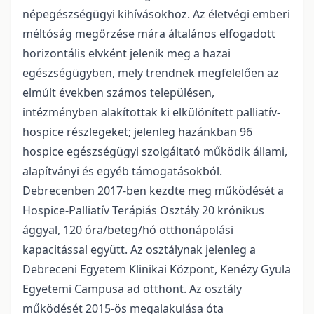
népegészségügyi kihívásokhoz. Az életvégi emberi
méltóság megőrzése mára általános elfogadott
horizontális elvként jelenik meg a hazai
egészségügyben, mely trendnek megfelelően az
elmúlt években számos településen,
intézményben alakítottak ki elkülönített palliatív-
hospice részlegeket; jelenleg hazánkban 96
hospice egészségügyi szolgáltató működik állami,
alapítványi és egyéb támogatásokból.
Debrecenben 2017-ben kezdte meg működését a
Hospice-Palliatív Terápiás Osztály 20 krónikus
ággyal, 120 óra/beteg/hó otthonápolási
kapacitással együtt. Az osztálynak jelenleg a
Debreceni Egyetem Klinikai Központ, Kenézy Gyula
Egyetemi Campusa ad otthont. Az osztály
működését 2015-ös megalakulása óta