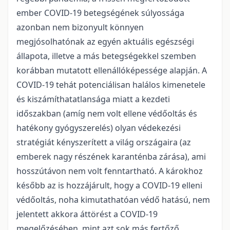
ember COVID-19 betegségének súlyossága
azonban nem bizonyult könnyen
megjósolhatónak az egyén aktuális egészségi
állapota, illetve a más betegségekkel szemben
korábban mutatott ellenállóképessége alapján. A
COVID-19 tehát potenciálisan halálos kimenetele
és kiszámíthatatlansága miatt a kezdeti
időszakban (amíg nem volt ellene védőoltás és
hatékony gyógyszerelés) olyan védekezési
stratégiát kényszerített a világ országaira (az
emberek nagy részének karanténba zárása), ami
hosszútávon nem volt fenntartható. A károkhoz
később az is hozzájárult, hogy a COVID-19 elleni
védőoltás, noha kimutathatóan védő hatású, nem
jelentett akkora áttörést a COVID-19
megelőzésében, mint azt sok más fertőző