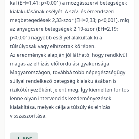
kal (EH=1,41; p<0,001) a mozgásszervi betegségek
kialakulásának esélyét. A szív- és érrendszeri
megbetegedések 2,33-szor (EH=2,33; p<0,001), míg
az anyagcsere betegségek 2,19-szor (EH=2,19;
p<0,001) nagyobb eséllyel alakultak ki a
túlsúlyosak vagy elhízottak körében.
Az eredmények alapján jól látható, hogy rendkívül
magas az elhízás előfordulási gyakorisága
Magyarországon, továbbá több népegészségügyi
súllyal rendelkező betegség kialakulásában is
rizikótényezőként jelent meg. Így kiemelten fontos
lenne olyan intervenciós kezdeményezések
kialakítása, melyek célja a túlsúly és elhízás
visszaszorítása.