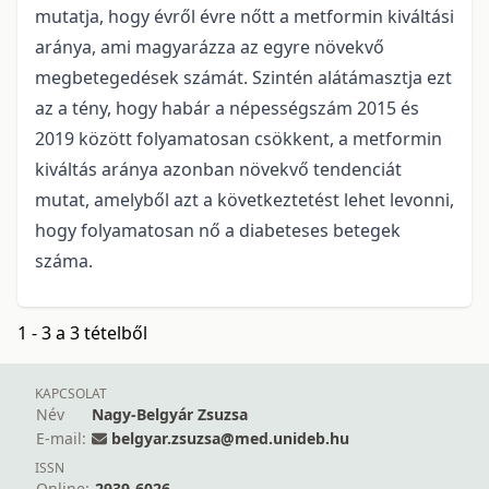
mutatja, hogy évről évre nőtt a metformin kiváltási
aránya, ami magyarázza az egyre növekvő
megbetegedések számát. Szintén alátámasztja ezt
az a tény, hogy habár a népességszám 2015 és
2019 között folyamatosan csökkent, a metformin
kiváltás aránya azonban növekvő tendenciát
mutat, amelyből azt a következtetést lehet levonni,
hogy folyamatosan nő a diabeteses betegek
száma.
1 - 3 a 3 tételből
KAPCSOLAT
Név
Nagy-Belgyár Zsuzsa
E-mail:
belgyar.zsuzsa@med.unideb.hu
ISSN
Online:
2939-6026