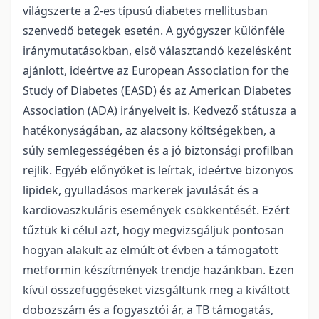
világszerte a 2-es típusú diabetes mellitusban
szenvedő betegek esetén. A gyógyszer különféle
iránymutatásokban, első választandó kezelésként
ajánlott, ideértve az European Association for the
Study of Diabetes (EASD) és az American Diabetes
Association (ADA) irányelveit is. Kedvező státusza a
hatékonyságában, az alacsony költségekben, a
súly semlegességében és a jó biztonsági profilban
rejlik. Egyéb előnyöket is leírtak, ideértve bizonyos
lipidek, gyulladásos markerek javulását és a
kardiovaszkuláris események csökkentését. Ezért
tűztük ki célul azt, hogy megvizsgáljuk pontosan
hogyan alakult az elmúlt öt évben a támogatott
metformin készítmények trendje hazánkban. Ezen
kívül összefüggéseket vizsgáltunk meg a kiváltott
dobozszám és a fogyasztói ár, a TB támogatás,