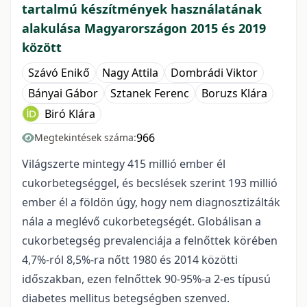
tartalmú készítmények használatának
alakulása Magyarországon 2015 és 2019
között
Szávó Enikő
Nagy Attila
Dombrádi Viktor
Bányai Gábor
Sztanek Ferenc
Boruzs Klára
Biró Klára
966
Megtekintések száma:
Világszerte mintegy 415 millió ember él
cukorbetegséggel, és becslések szerint 193 millió
ember él a földön úgy, hogy nem diagnosztizálták
nála a meglévő cukorbetegségét. Globálisan a
cukorbetegség prevalenciája a felnőttek körében
4,7%-ról 8,5%-ra nőtt 1980 és 2014 közötti
időszakban, ezen felnőttek 90-95%-a 2-es típusú
diabetes mellitus betegségben szenved.