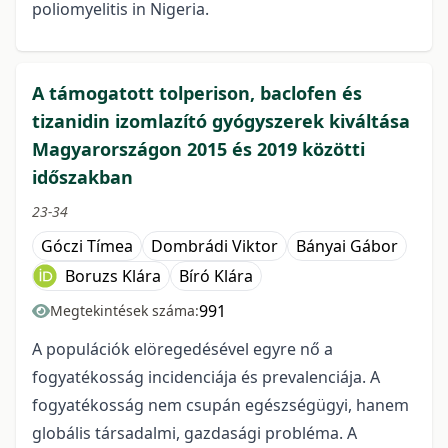
poliomyelitis in Nigeria.
A támogatott tolperison, baclofen és
tizanidin izomlazító gyógyszerek kiváltása
Magyarországon 2015 és 2019 közötti
időszakban
23-34
Góczi Tímea
Dombrádi Viktor
Bányai Gábor
Boruzs Klára
Bíró Klára
991
Megtekintések száma:
A populációk elöregedésével egyre nő a
fogyatékosság incidenciája és prevalenciája. A
fogyatékosság nem csupán egészségügyi, hanem
globális társadalmi, gazdasági probléma. A