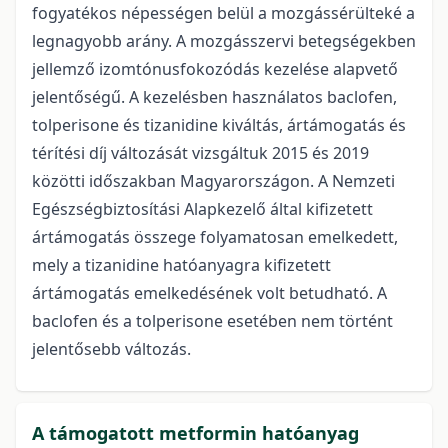
fogyatékos népességen belül a mozgássérülteké a
legnagyobb arány. A mozgásszervi betegségekben
jellemző izomtónusfokozódás kezelése alapvető
jelentőségű. A kezelésben használatos baclofen,
tolperisone és tizanidine kiváltás, ártámogatás és
térítési díj változását vizsgáltuk 2015 és 2019
közötti időszakban Magyarországon. A Nemzeti
Egészségbiztosítási Alapkezelő által kifizetett
ártámogatás összege folyamatosan emelkedett,
mely a tizanidine hatóanyagra kifizetett
ártámogatás emelkedésének volt betudható. A
baclofen és a tolperisone esetében nem történt
jelentősebb változás.
A támogatott metformin hatóanyag