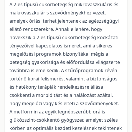
A 2-es típusú cukorbetegség mikrovaszkuláris és
makrovaszkuláris szövődményekhez vezet,
amelyek óriási terhet jelentenek az egészségügyi
ellátó rendszerekre. Annak ellenére, hogy
növekszik a 2-es típusú cukorbetegség kockázati
tényezőivel kapcsolatos ismeret, ami a sikeres
megelőzési programok bizonyítéka, mégis a
betegség gyakorisága és előfordulása világszerte
továbbra is emelkedik. A szűrőprogramok révén
történő korai felismerés, valamint a biztonságos
és hatékony terápiák rendelkezésre állása
csökkenti a morbiditást és a halálozást azáltal,
hogy megelőzi vagy késlelteti a szövődményeket.
A metformin az egyik legnépszerűbb orális
glükózszint-csökkentő gyógyszer, amelyet széles
körben az optimális kezdeti kezelésnek tekintenek