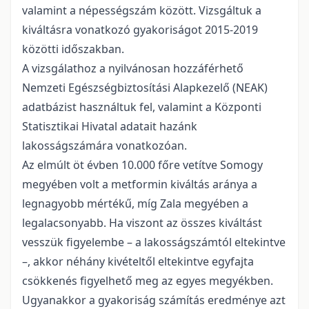
valamint a népességszám között. Vizsgáltuk a
kiváltásra vonatkozó gyakoriságot 2015-2019
közötti időszakban.
A vizsgálathoz a nyilvánosan hozzáférhető
Nemzeti Egészségbiztosítási Alapkezelő (NEAK)
adatbázist használtuk fel, valamint a Központi
Statisztikai Hivatal adatait hazánk
lakosságszámára vonatkozóan.
Az elmúlt öt évben 10.000 főre vetítve Somogy
megyében volt a metformin kiváltás aránya a
legnagyobb mértékű, míg Zala megyében a
legalacsonyabb. Ha viszont az összes kiváltást
vesszük figyelembe – a lakosságszámtól eltekintve
–, akkor néhány kivételtől eltekintve egyfajta
csökkenés figyelhető meg az egyes megyékben.
Ugyanakkor a gyakoriság számítás eredménye azt