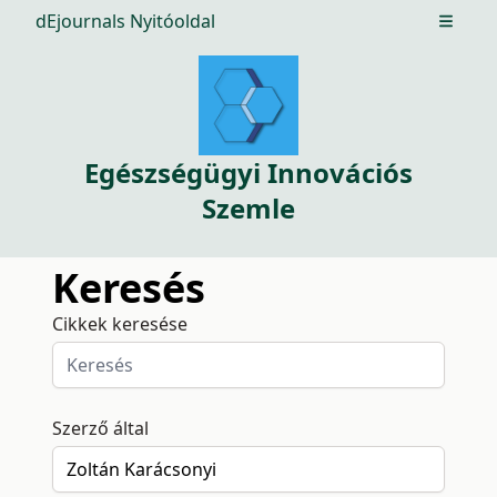
dEjournals Nyitóoldal
Open m
Egészségügyi Innovációs
Szemle
Keresés
Cikkek keresése
Szerző által