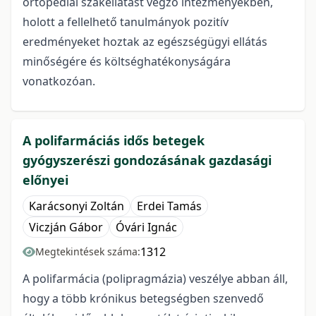
ortopédiai szakellátást végző intézményekben,
holott a fellelhető tanulmányok pozitív
eredményeket hoztak az egészségügyi ellátás
minőségére és költséghatékonyságára
vonatkozóan.
A polifarmáciás idős betegek
gyógyszerészi gondozásának gazdasági
előnyei
Karácsonyi Zoltán
Erdei Tamás
Viczján Gábor
Óvári Ignác
1312
Megtekintések száma:
A polifarmácia (polipragmázia) veszélye abban áll,
hogy a több krónikus betegségben szenvedő