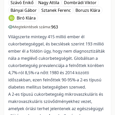
Szávó Enikő
Nagy Attila
Dombrádi Viktor
Bányai Gábor
Sztanek Ferenc
Boruzs Klára
Biró Klára
963
Megtekintések száma:
Világszerte mintegy 415 millió ember él
cukorbetegséggel, és becslések szerint 193 millió
ember él a földön úgy, hogy nem diagnosztizálták
nála a meglévő cukorbetegségét. Globálisan a
cukorbetegség prevalenciája a felnőttek körében
4,7%-ról 8,5%-ra nőtt 1980 és 2014 közötti
időszakban, ezen felnőttek 90-95%-a 2-es típusú
diabetes mellitus betegségben szenved.
A 2-es típusú cukorbetegség mikrovaszkuláris és
makrovaszkuláris szövődményekhez vezet,
amelyek óriási terhet jelentenek az egészségügyi