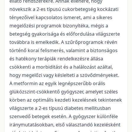
ellátó rendszerekre. Annak ellenére, hogy
növekszik a 2-es típusú cukorbetegség kockázati
tényezőivel kapcsolatos ismeret, ami a sikeres
megelőzési programok bizonyítéka, mégis a
betegség gyakorisága és előfordulása világszerte
továbbra is emelkedik. A szűrőprogramok révén
történő korai felismerés, valamint a biztonságos
és hatékony terápiák rendelkezésre állása
csökkenti a morbiditást és a halálozást azáltal,
hogy megelőzi vagy késlelteti a szövődményeket.
A metformin az egyik legnépszerűbb orális
glükózszint-csökkentő gyógyszer, amelyet széles
körben az optimális kezdeti kezelésnek tekintenek
világszerte a 2-es típusú diabetes mellitusban
szenvedő betegek esetén. A gyógyszer különféle
iránymutatásokban, első választandó kezelésként