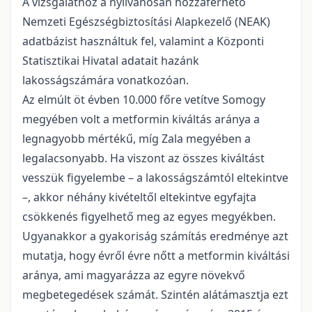
A vizsgálathoz a nyilvánosan hozzáférhető
Nemzeti Egészségbiztosítási Alapkezelő (NEAK)
adatbázist használtuk fel, valamint a Központi
Statisztikai Hivatal adatait hazánk
lakosságszámára vonatkozóan.
Az elmúlt öt évben 10.000 főre vetítve Somogy
megyében volt a metformin kiváltás aránya a
legnagyobb mértékű, míg Zala megyében a
legalacsonyabb. Ha viszont az összes kiváltást
vesszük figyelembe – a lakosságszámtól eltekintve
–, akkor néhány kivételtől eltekintve egyfajta
csökkenés figyelhető meg az egyes megyékben.
Ugyanakkor a gyakoriság számítás eredménye azt
mutatja, hogy évről évre nőtt a metformin kiváltási
aránya, ami magyarázza az egyre növekvő
megbetegedések számát. Szintén alátámasztja ezt