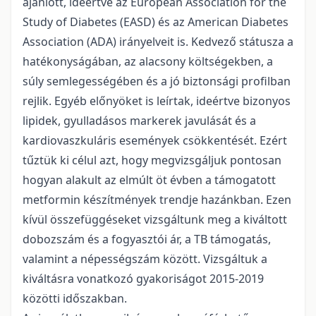
ajánlott, ideértve az European Association for the
Study of Diabetes (EASD) és az American Diabetes
Association (ADA) irányelveit is. Kedvező státusza a
hatékonyságában, az alacsony költségekben, a
súly semlegességében és a jó biztonsági profilban
rejlik. Egyéb előnyöket is leírtak, ideértve bizonyos
lipidek, gyulladásos markerek javulását és a
kardiovaszkuláris események csökkentését. Ezért
tűztük ki célul azt, hogy megvizsgáljuk pontosan
hogyan alakult az elmúlt öt évben a támogatott
metformin készítmények trendje hazánkban. Ezen
kívül összefüggéseket vizsgáltunk meg a kiváltott
dobozszám és a fogyasztói ár, a TB támogatás,
valamint a népességszám között. Vizsgáltuk a
kiváltásra vonatkozó gyakoriságot 2015-2019
közötti időszakban.