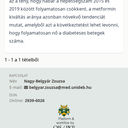
az a tény, hogy habár a népességszám 2015 és
2019 között folyamatosan csökkent, a metformin
kiváltás aránya azonban növekvő tendenciát
mutat, amelyből azt a következtetést lehet levonni,
hogy folyamatosan nő a diabeteses betegek
száma.
1 - 1 a 1 tételből
KAPCSOLAT
Név
Nagy-Belgyár Zsuzsa
E-mail:
belgyar.zsuzsa@med.unideb.hu
ISSN
Online:
2939-6026