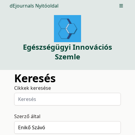
dEjournals Nyitóoldal
Open m
Egészségügyi Innovációs
Szemle
Keresés
Cikkek keresése
Szerző által