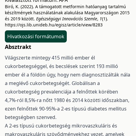
Kiválasztott formátum:
APA
Biró, K. (2022). A támogatott metformin hatóanyag tartalmú
készítmények használatának alakulása Magyarországon 2015
és 2019 között.
Egészségügyi Innovációs Szemle
,
1
(1).
https://ojs.lib.unideb.hu/egisz/article/view/8283
Hivatkozási formátumok
Absztrakt
Világszerte mintegy 415 millió ember él
cukorbetegséggel, és becslések szerint 193 millió
ember él a földön úgy, hogy nem diagnosztizálták nála
a meglévő cukorbetegségét. Globálisan a
cukorbetegség prevalenciája a felnőttek körében
4,7%-ról 8,5%-ra nőtt 1980 és 2014 közötti időszakban,
ezen felnőttek 90-95%-a 2-es típusú diabetes mellitus
betegségben szenved.
A 2-es típusú cukorbetegség mikrovaszkuláris és
makrovaszkuláris szövődményekhez vezet, amelyek