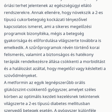
óriási terhet jelentenek az egészségügyi ellátó
rendszerekre. Annak ellenére, hogy növekszik a 2-es
típusú cukorbetegség kockázati tényezőivel
kapcsolatos ismeret, ami a sikeres megelőzési
programok bizonyítéka, mégis a betegség
gyakorisága és előfordulása világszerte továbbra is
emelkedik. A szűrőprogramok révén történő korai
felismerés, valamint a biztonságos és hatékony
terápiák rendelkezésre állása csökkenti a morbiditást
és a halálozást azáltal, hogy megelőzi vagy késlelteti a
szövődményeket.
A metformin az egyik legnépszerűbb orális
glükózszint-csökkentő gyógyszer, amelyet széles
körben az optimális kezdeti kezelésnek tekintenek
világszerte a 2-es típusú diabetes mellitusban
szenvedő betegek esetén. A gyógyszer különféle