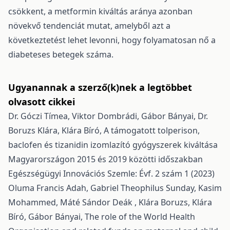
csökkent, a metformin kiváltás aránya azonban
növekvő tendenciát mutat, amelyből azt a
következtetést lehet levonni, hogy folyamatosan nő a
diabeteses betegek száma.
Ugyanannak a szerző(k)nek a legtöbbet
olvasott cikkei
Dr. Góczi Tímea, Viktor Dombrádi, Gábor Bányai, Dr.
Boruzs Klára, Klára Bíró,
A támogatott tolperison,
baclofen és tizanidin izomlazító gyógyszerek kiváltása
Magyarországon 2015 és 2019 közötti időszakban
Egészségügyi Innovációs Szemle: Évf. 2 szám 1 (2023)
Oluma Francis Adah, Gabriel Theophilus Sunday, Kasim
Mohammed, Máté Sándor Deák , Klára Boruzs, Klára
Bíró, Gábor Bányai,
The role of the World Health