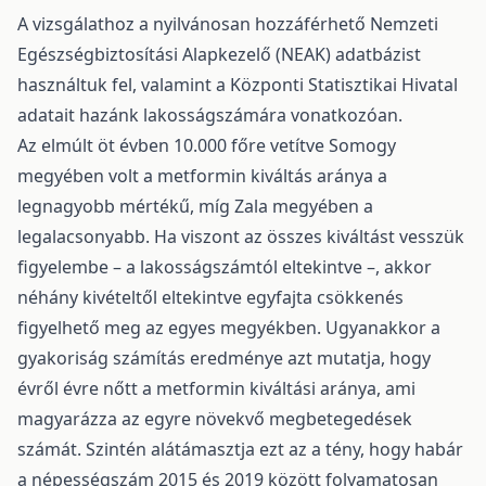
A vizsgálathoz a nyilvánosan hozzáférhető Nemzeti
Egészségbiztosítási Alapkezelő (NEAK) adatbázist
használtuk fel, valamint a Központi Statisztikai Hivatal
adatait hazánk lakosságszámára vonatkozóan.
Az elmúlt öt évben 10.000 főre vetítve Somogy
megyében volt a metformin kiváltás aránya a
legnagyobb mértékű, míg Zala megyében a
legalacsonyabb. Ha viszont az összes kiváltást vesszük
figyelembe – a lakosságszámtól eltekintve –, akkor
néhány kivételtől eltekintve egyfajta csökkenés
figyelhető meg az egyes megyékben. Ugyanakkor a
gyakoriság számítás eredménye azt mutatja, hogy
évről évre nőtt a metformin kiváltási aránya, ami
magyarázza az egyre növekvő megbetegedések
számát. Szintén alátámasztja ezt az a tény, hogy habár
a népességszám 2015 és 2019 között folyamatosan