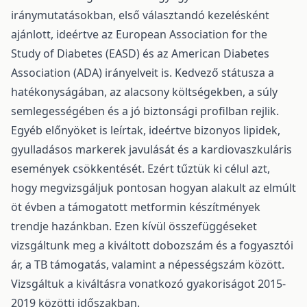
iránymutatásokban, első választandó kezelésként
ajánlott, ideértve az European Association for the
Study of Diabetes (EASD) és az American Diabetes
Association (ADA) irányelveit is. Kedvező státusza a
hatékonyságában, az alacsony költségekben, a súly
semlegességében és a jó biztonsági profilban rejlik.
Egyéb előnyöket is leírtak, ideértve bizonyos lipidek,
gyulladásos markerek javulását és a kardiovaszkuláris
események csökkentését. Ezért tűztük ki célul azt,
hogy megvizsgáljuk pontosan hogyan alakult az elmúlt
öt évben a támogatott metformin készítmények
trendje hazánkban. Ezen kívül összefüggéseket
vizsgáltunk meg a kiváltott dobozszám és a fogyasztói
ár, a TB támogatás, valamint a népességszám között.
Vizsgáltuk a kiváltásra vonatkozó gyakoriságot 2015-
2019 közötti időszakban.