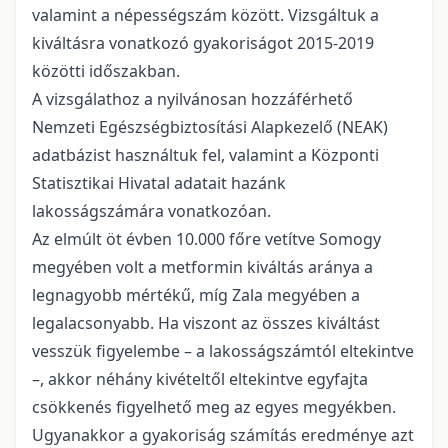
valamint a népességszám között. Vizsgáltuk a
kiváltásra vonatkozó gyakoriságot 2015-2019
közötti időszakban.
A vizsgálathoz a nyilvánosan hozzáférhető
Nemzeti Egészségbiztosítási Alapkezelő (NEAK)
adatbázist használtuk fel, valamint a Központi
Statisztikai Hivatal adatait hazánk
lakosságszámára vonatkozóan.
Az elmúlt öt évben 10.000 főre vetítve Somogy
megyében volt a metformin kiváltás aránya a
legnagyobb mértékű, míg Zala megyében a
legalacsonyabb. Ha viszont az összes kiváltást
vesszük figyelembe – a lakosságszámtól eltekintve
–, akkor néhány kivételtől eltekintve egyfajta
csökkenés figyelhető meg az egyes megyékben.
Ugyanakkor a gyakoriság számítás eredménye azt