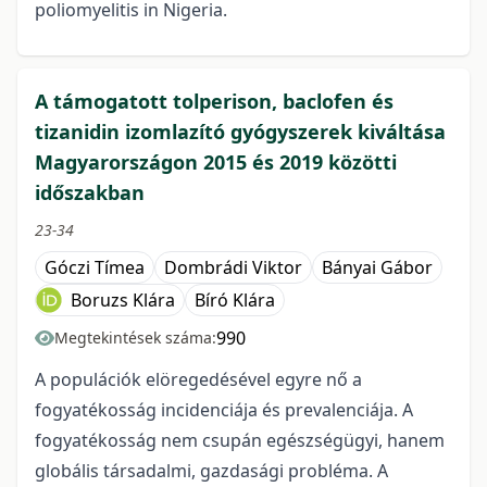
poliomyelitis in Nigeria.
A támogatott tolperison, baclofen és
tizanidin izomlazító gyógyszerek kiváltása
Magyarországon 2015 és 2019 közötti
időszakban
23-34
Góczi Tímea
Dombrádi Viktor
Bányai Gábor
Boruzs Klára
Bíró Klára
990
Megtekintések száma:
A populációk elöregedésével egyre nő a
fogyatékosság incidenciája és prevalenciája. A
fogyatékosság nem csupán egészségügyi, hanem
globális társadalmi, gazdasági probléma. A