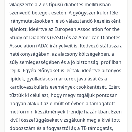
világszerte a 2-es típusú diabetes mellitusban
szenvedő betegek esetén. A gyógyszer különféle
iránymutatásokban, első választandó kezelésként
ajánlott, ideértve az European Association for the
Study of Diabetes (EASD) és az American Diabetes
Association (ADA) irányelveit is. Kedvező státusza a
hatékonyságában, az alacsony költségekben, a
súly semlegességében és a jó biztonsági profilban
rejlik. Egyéb előnyöket is leírtak, ideértve bizonyos
lipidek, gyulladásos markerek javulását és a
kardiovaszkuláris események csökkentését. Ezért
tűztük ki célul azt, hogy megvizsgáljuk pontosan
hogyan alakult az elmúlt öt évben a támogatott
metformin készítmények trendje hazánkban. Ezen
kívül összefüggéseket vizsgáltunk meg a kiváltott
dobozszám és a fogyasztói ár, a TB támogatás,