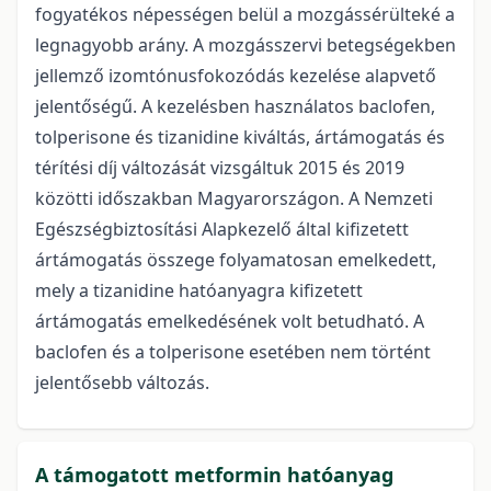
fogyatékos népességen belül a mozgássérülteké a
legnagyobb arány. A mozgásszervi betegségekben
jellemző izomtónusfokozódás kezelése alapvető
jelentőségű. A kezelésben használatos baclofen,
tolperisone és tizanidine kiváltás, ártámogatás és
térítési díj változását vizsgáltuk 2015 és 2019
közötti időszakban Magyarországon. A Nemzeti
Egészségbiztosítási Alapkezelő által kifizetett
ártámogatás összege folyamatosan emelkedett,
mely a tizanidine hatóanyagra kifizetett
ártámogatás emelkedésének volt betudható. A
baclofen és a tolperisone esetében nem történt
jelentősebb változás.
A támogatott metformin hatóanyag