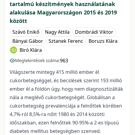
tartalmú készítmények használatának
alakulása Magyarországon 2015 és 2019
között
Szávó Enikő
Nagy Attila
Dombrádi Viktor
Bányai Gábor
Sztanek Ferenc
Boruzs Klára
Biró Klára
963
Megtekintések száma:
Világszerte mintegy 415 millió ember él
cukorbetegséggel, és becslések szerint 193 millió
ember él a földön úgy, hogy nem diagnosztizálták
nála a meglévő cukorbetegségét. Globálisan a
cukorbetegség prevalenciája a felnőttek körében
4,7%-ról 8,5%-ra nőtt 1980 és 2014 közötti
időszakban, ezen felnőttek 90-95%-a 2-es típusú
diabetes mellitus betegségben szenved.