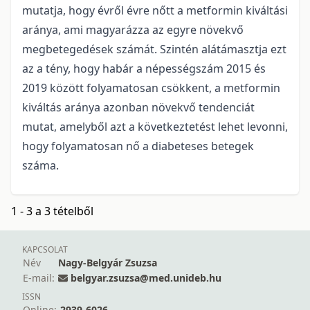
mutatja, hogy évről évre nőtt a metformin kiváltási
aránya, ami magyarázza az egyre növekvő
megbetegedések számát. Szintén alátámasztja ezt
az a tény, hogy habár a népességszám 2015 és
2019 között folyamatosan csökkent, a metformin
kiváltás aránya azonban növekvő tendenciát
mutat, amelyből azt a következtetést lehet levonni,
hogy folyamatosan nő a diabeteses betegek
száma.
1 - 3 a 3 tételből
KAPCSOLAT
Név
Nagy-Belgyár Zsuzsa
E-mail:
belgyar.zsuzsa@med.unideb.hu
ISSN
Online:
2939-6026