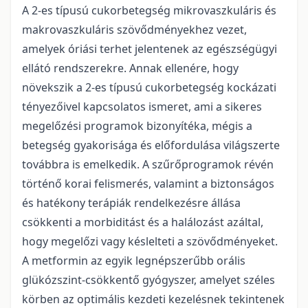
A 2-es típusú cukorbetegség mikrovaszkuláris és
makrovaszkuláris szövődményekhez vezet,
amelyek óriási terhet jelentenek az egészségügyi
ellátó rendszerekre. Annak ellenére, hogy
növekszik a 2-es típusú cukorbetegség kockázati
tényezőivel kapcsolatos ismeret, ami a sikeres
megelőzési programok bizonyítéka, mégis a
betegség gyakorisága és előfordulása világszerte
továbbra is emelkedik. A szűrőprogramok révén
történő korai felismerés, valamint a biztonságos
és hatékony terápiák rendelkezésre állása
csökkenti a morbiditást és a halálozást azáltal,
hogy megelőzi vagy késlelteti a szövődményeket.
A metformin az egyik legnépszerűbb orális
glükózszint-csökkentő gyógyszer, amelyet széles
körben az optimális kezdeti kezelésnek tekintenek