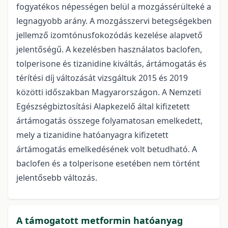
fogyatékos népességen belül a mozgássérülteké a
legnagyobb arány. A mozgásszervi betegségekben
jellemző izomtónusfokozódás kezelése alapvető
jelentőségű. A kezelésben használatos baclofen,
tolperisone és tizanidine kiváltás, ártámogatás és
térítési díj változását vizsgáltuk 2015 és 2019
közötti időszakban Magyarországon. A Nemzeti
Egészségbiztosítási Alapkezelő által kifizetett
ártámogatás összege folyamatosan emelkedett,
mely a tizanidine hatóanyagra kifizetett
ártámogatás emelkedésének volt betudható. A
baclofen és a tolperisone esetében nem történt
jelentősebb változás.
A támogatott metformin hatóanyag