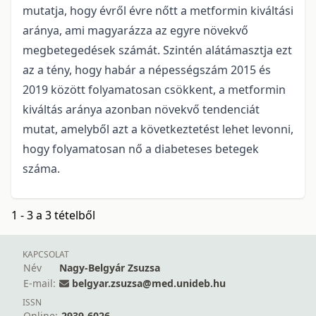
mutatja, hogy évről évre nőtt a metformin kiváltási
aránya, ami magyarázza az egyre növekvő
megbetegedések számát. Szintén alátámasztja ezt
az a tény, hogy habár a népességszám 2015 és
2019 között folyamatosan csökkent, a metformin
kiváltás aránya azonban növekvő tendenciát
mutat, amelyből azt a következtetést lehet levonni,
hogy folyamatosan nő a diabeteses betegek
száma.
1 - 3 a 3 tételből
KAPCSOLAT
Név
Nagy-Belgyár Zsuzsa
E-mail:
belgyar.zsuzsa@med.unideb.hu
ISSN
Online:
2939-6026