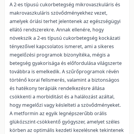
A 2-es típusú cukorbetegség mikrovaszkuláris és
makrovaszkuláris szövődményekhez vezet,
amelyek óriási terhet jelentenek az egészségügyi
ellátó rendszerekre. Annak ellenére, hogy
növekszik a 2-es típusú cukorbetegség kockázati
tényezőivel kapcsolatos ismeret, ami a sikeres
megelőzési programok bizonyítéka, mégis a
betegség gyakorisága és előfordulása világszerte
továbbra is emelkedik. A szűrőprogramok révén
történő korai felismerés, valamint a biztonságos
és hatékony terápiák rendelkezésre állása
csökkenti a morbiditást és a halálozást azáltal,
hogy megelőzi vagy késlelteti a szövődményeket.
A metformin az egyik legnépszerűbb orális
glükózszint-csökkentő gyógyszer, amelyet széles
körben az optimális kezdeti kezelésnek tekintenek