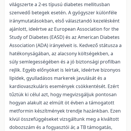
világszerte a 2-es típusú diabetes mellitusban
szenvedő betegek esetén. A gyógyszer különféle
iránymutatásokban, első választandó kezelésként
ajánlott, ideértve az European Association for the
Study of Diabetes (EASD) és az American Diabetes
Association (ADA) irányelveit is. Kedvező státusza a
hatékonyságában, az alacsony költségekben, a
súly semlegességében és a jó biztonsági profilban
rejlik. Egyéb előnyöket is leírtak, ideértve bizonyos
lipidek, gyulladásos markerek javulását és a
kardiovaszkuláris események csökkentését. Ezért
tűztük ki célul azt, hogy megvizsgáljuk pontosan
hogyan alakult az elmúlt öt évben a támogatott
metformin készítmények trendje hazánkban. Ezen
kívül összefüggéseket vizsgáltunk meg a kiváltott
dobozszám és a fogyasztói ár, a TB támogatás,