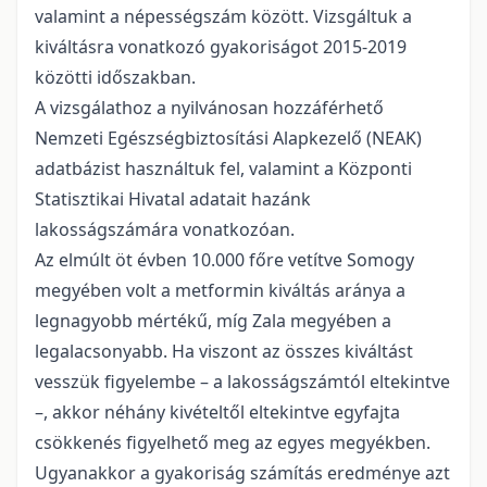
valamint a népességszám között. Vizsgáltuk a
kiváltásra vonatkozó gyakoriságot 2015-2019
közötti időszakban.
A vizsgálathoz a nyilvánosan hozzáférhető
Nemzeti Egészségbiztosítási Alapkezelő (NEAK)
adatbázist használtuk fel, valamint a Központi
Statisztikai Hivatal adatait hazánk
lakosságszámára vonatkozóan.
Az elmúlt öt évben 10.000 főre vetítve Somogy
megyében volt a metformin kiváltás aránya a
legnagyobb mértékű, míg Zala megyében a
legalacsonyabb. Ha viszont az összes kiváltást
vesszük figyelembe – a lakosságszámtól eltekintve
–, akkor néhány kivételtől eltekintve egyfajta
csökkenés figyelhető meg az egyes megyékben.
Ugyanakkor a gyakoriság számítás eredménye azt