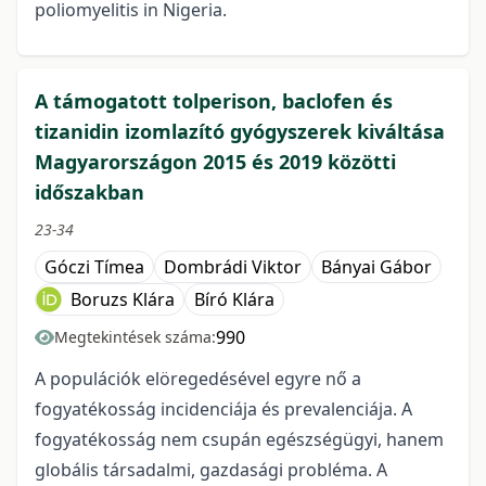
poliomyelitis in Nigeria.
A támogatott tolperison, baclofen és
tizanidin izomlazító gyógyszerek kiváltása
Magyarországon 2015 és 2019 közötti
időszakban
23-34
Góczi Tímea
Dombrádi Viktor
Bányai Gábor
Boruzs Klára
Bíró Klára
990
Megtekintések száma:
A populációk elöregedésével egyre nő a
fogyatékosság incidenciája és prevalenciája. A
fogyatékosság nem csupán egészségügyi, hanem
globális társadalmi, gazdasági probléma. A