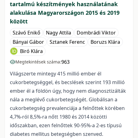
tartalmú készítmények használatának
alakulása Magyarországon 2015 és 2019
között
Szávó Enikő
Nagy Attila
Dombrádi Viktor
Bányai Gábor
Sztanek Ferenc
Boruzs Klára
Biró Klára
963
Megtekintések száma:
Világszerte mintegy 415 millió ember él
cukorbetegséggel, és becslések szerint 193 millió
ember él a földön úgy, hogy nem diagnosztizálták
nála a meglévő cukorbetegségét. Globálisan a
cukorbetegség prevalenciája a felnőttek körében
4,7%-ról 8,5%-ra nőtt 1980 és 2014 közötti
időszakban, ezen felnőttek 90-95%-a 2-es típusú
diabetes mellitus betegségben szenved.