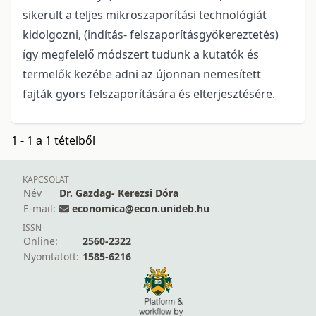
sikerült a teljes mikroszaporítási technológiát
kidolgozni, (indítás- felszaporításgyökereztetés)
így megfelelő módszert tudunk a kutatók és
termelők kezébe adni az újonnan nemesített
fajták gyors felszaporítására és elterjesztésére.
1 - 1 a 1 tételből
KAPCSOLAT
Név
Dr. Gazdag- Kerezsi Dóra
E-mail:
economica@econ.unideb.hu
ISSN
Online:
2560-2322
Nyomtatott:
1585-6216