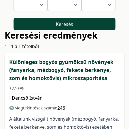
Keresés
Keresési eredmények
1 - 1 a 1 tételből
Különleges bogyós gyümölcsű növények
(fanyarka, mézbogyó, fekete berkenye,
som és homoktövis) mikroszaporítása
137-140
Dencső István
246
Megtekintések száma:
A általunk vizsgált növények (mézbogyó, fanyarka,
fekete berkenye, som és homoktövis) esetében