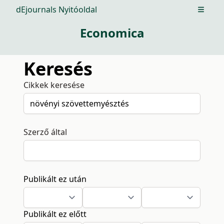
dEjournals Nyitóoldal
Open m
Economica
Keresés
Cikkek keresése
Szerző által
Publikált ez után
Publikált ez előtt