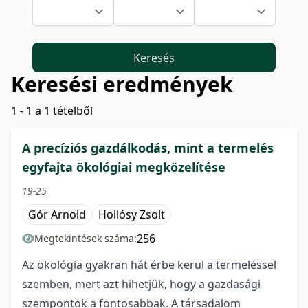
Keresés
Keresési eredmények
1 - 1 a 1 tételből
A precíziós gazdálkodás, mint a termelés
egyfajta ökológiai megközelítése
19-25
Gór Arnold
Hollósy Zsolt
256
Megtekintések száma:
Az ökológia gyakran hát érbe kerül a termeléssel
szemben, mert azt hihetjük, hogy a gazdasági
szempontok a fontosabbak. A társadalom