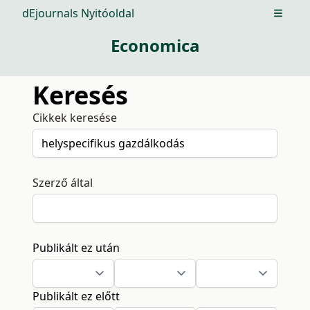
dEjournals Nyitóoldal
Open m
Economica
Keresés
Cikkek keresése
Szerző által
Publikált ez után
Publikált ez előtt