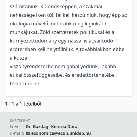
számítaniuk. Különösképpen, a szakmai
nehézsége iken túl, fel kell készülniük, hogy épp az
ökológia művelői nehezítik meg leginkább
munkájukat. Zöld szervezetek politikusai és a
környezettudomány egymással is acsarkodó
erőterében kell helytállniuk. A továbbiakban ebbe
a kusza
viszonyrendszerbe nem gabal yodunk, inkább
etikai összefüggéseibe, és eredettörténetébe
tekintünk be.
1 - 1 a 1 tételből
KAPCSOLAT
Név
Dr. Gazdag- Kerezsi Dóra
E-mail:
economica@econ.unideb.hu