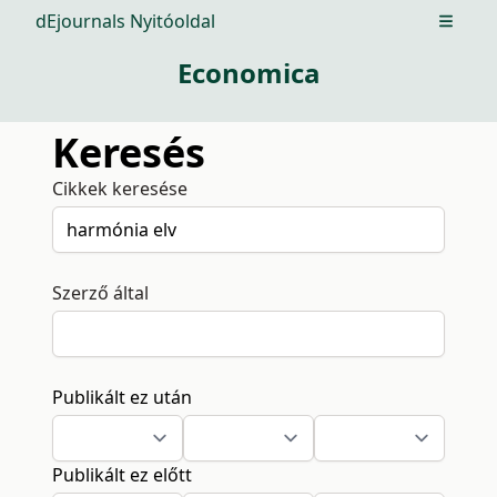
dEjournals Nyitóoldal
Open m
Economica
Keresés
Cikkek keresése
Szerző által
Publikált ez után
Publikált ez előtt