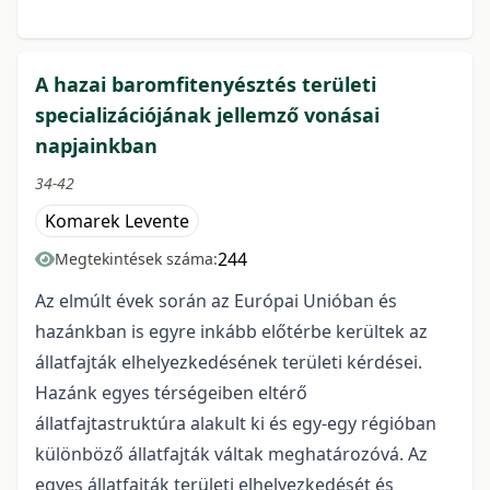
A hazai baromfitenyésztés területi
specializációjának jellemző vonásai
napjainkban
34-42
Komarek Levente
244
Megtekintések száma:
Az elmúlt évek során az Európai Unióban és
hazánkban is egyre inkább előtérbe kerültek az
állatfajták elhelyezkedésének területi kérdései.
Hazánk egyes térségeiben eltérő
állatfajtastruktúra alakult ki és egy-egy régióban
különböző állatfajták váltak meghatározóvá. Az
egyes állatfajták területi elhelyezkedését és