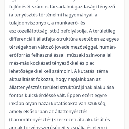
fejlődését számos társadalmi-gazdasági tényező
(a tenyésztés történelmi hagyományai, a
tulajdonviszonyok, a munkaerő- és
eszközellátottság, stb.) befolyásolja. A területileg
differenciált állatfajta-struktúra esetében az egyes
térségekben változó jövedelmezőséggel, humán-
erőforrás felhasználással, műszaki színvonallal,
más-más kockázati tényezőkkel és piaci
lehetőségekkel kell számolni. A kutatási téma
aktualitását fokozza, hogy napjainkban az
állattenyésztés területi struktúrájának alakulása
fontos kulcskérdéssé vált. Éppen ezért egyre
inkább olyan hazai kutatásokra van szükség,
amely elsősorban az állattenyésztés
(baromfitenyésztés) szerkezeti átalakulását és
annak törvényszerűségeit vizsgálja és elemzi,