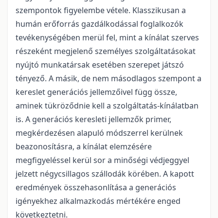
szempontok figyelembe vétele. Klasszikusan a
humán erőforrás gazdálkodással foglalkozók
tevékenységében merül fel, mint a kínálat szerves
részeként megjelenő személyes szolgáltatásokat
nyújtó munkatársak esetében szerepet játszó
tényező. A másik, de nem másodlagos szempont a
kereslet generációs jellemzőivel függ össze,
aminek tükröződnie kell a szolgáltatás-kínálatban
is. A generációs keresleti jellemzők primer,
megkérdezésen alapuló módszerrel kerülnek
beazonosításra, a kínálat elemzésére
megfigyeléssel kerül sor a minőségi védjeggyel
jelzett négycsillagos szállodák körében. A kapott
eredmények összehasonlítása a generációs
igényekhez alkalmazkodás mértékére enged
következtetni.