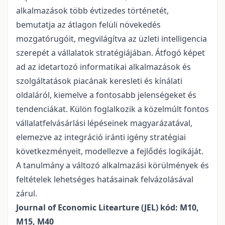
alkalmazások több évtizedes történetét,
bemutatja az átlagon felüli növekedés
mozgatórugóit, megvilágítva az üzleti intelligencia
szerepét a vállalatok stratégiájában. Átfogó képet
ad az idetartozó informatikai alkalmazások és
szolgáltatások piacának keresleti és kínálati
oldaláról, kiemelve a fontosabb jelenségeket és
tendenciákat. Külön foglalkozik a közelmúlt fontos
vállalatfelvásárlási lépéseinek magyarázatával,
elemezve az integráció iránti igény stratégiai
következményeit, modellezve a fejlődés logikáját.
A tanulmány a változó alkalmazási körülmények és
feltételek lehetséges hatásainak felvázolásával
zárul.
Journal of Economic Litearture (JEL) kód: M10,
M15, M40