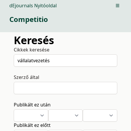
dEjournals Nyitóoldal
Open m
Competitio
Keresés
Cikkek keresése
Szerző által
Publikált ez után
Publikált ez előtt