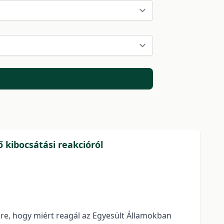
 kibocsátási reakcióról
sre, hogy miért reagál az Egyesült Államokban