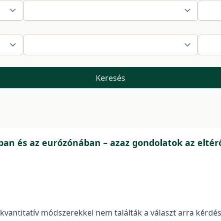
Keresés
ban és az eurózónában – azaz gondolatok az eltérő
vantitatív módszerekkel nem találták a választ arra kérdé