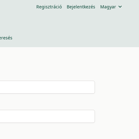
Regisztráció
Bejelentkezés
Magyar
eresés