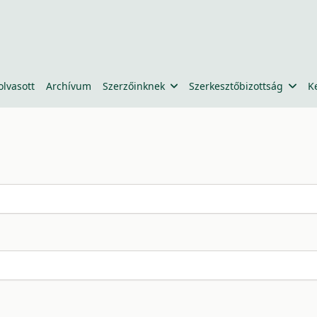
olvasott
Archívum
Szerzőinknek
Szerkesztőbizottság
K