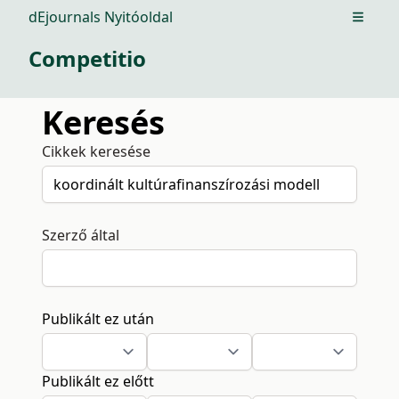
dEjournals Nyitóoldal
Open m
Competitio
Keresés
Cikkek keresése
Szerző által
Publikált ez után
Publikált ez előtt