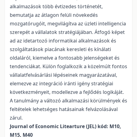
alkalmazások több évtizedes történetét,
bemutatja az átlagon felüli növekedés
mozgatórugóit, megvilágítva az üzleti intelligencia
szerepét a vállalatok stratégiájában. Átfogó képet
ad az idetartozó informatikai alkalmazások és
szolgáltatások piacának keresleti és kínálati
oldaláról, kiemelve a fontosabb jelenségeket és
tendenciákat. Külön foglalkozik a közelmúlt fontos
vállalatfelvásárlási lépéseinek magyarázatával,
elemezve az integráció iránti igény stratégiai
következményeit, modellezve a fejlődés logikáját.
A tanulmány a változó alkalmazási körülmények és
feltételek lehetséges hatásainak felvázolásával
zárul.
Journal of Economic Litearture (JEL) kód: M10,
M15, M40