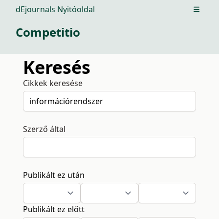
dEjournals Nyitóoldal
Open m
Competitio
Keresés
Cikkek keresése
Szerző által
Publikált ez után
Publikált ez előtt