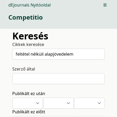
dEjournals Nyitóoldal
Open m
Competitio
Keresés
Cikkek keresése
Szerző által
Publikált ez után
Publikált ez előtt