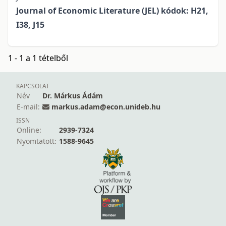
Journal of Economic Literature (JEL) kódok: H21,
I38, J15
1 - 1 a 1 tételből
KAPCSOLAT
Név
Dr. Márkus Ádám
E-mail:
markus.adam@econ.unideb.hu
ISSN
Online:
2939-7324
Nyomtatott:
1588-9645