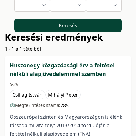
Keresés
Keresési eredmények
1 - 1 a 1 tételből
Huszonegy közgazdasági érv a feltétel
nélküli alapjövedelemmel szemben
5-29
Csillag István
Mihályi Péter
785
Megtekintések száma:
Összeurópai szinten és Magyarországon is élénk
társadalmi vita folyt 2013/2014 fordulóján a
feltétel nélküli alapjövedelem (FNA)