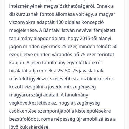
intézményének megvalósíthatóságáról. Ennek a
diskurzusnak fontos állomása volt egy, a magyar
viszonyokra adaptált 100 oldalas koncepció
megjelenése. A Bánfalvi István nevével fémjelzett
tanulmány alapgondolata, hogy 2015-től alanyi
jogon minden gyermek 25 ezer, minden felnőtt 50
ezer, illetve minden várandós nő 75 ezer forintot
kapjon. A jelen tanulmány egyfelől konkrét
bírálatát adja ennek a 25–50–75 javaslatnak,
másfelől igyekszik szélesebb statisztikai keretek
között vizsgálni a jövedelmi szegénység
magyarországi adatait. A tanulmány
végkövetkeztetése az, hogy a szegénység
csökkentése szempontjából a kistelepülésekre
bezsúfolódott roma népesség újramobilizálása a
jövő kulcskérdése.