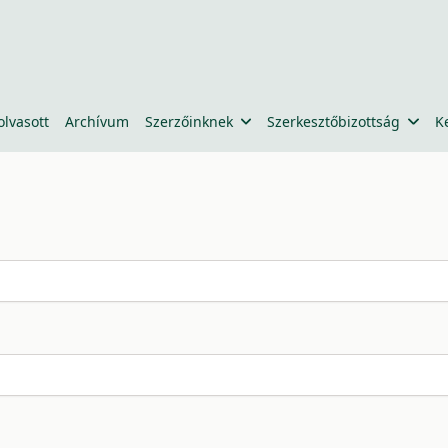
olvasott
Archívum
Szerzőinknek
Szerkesztőbizottság
K