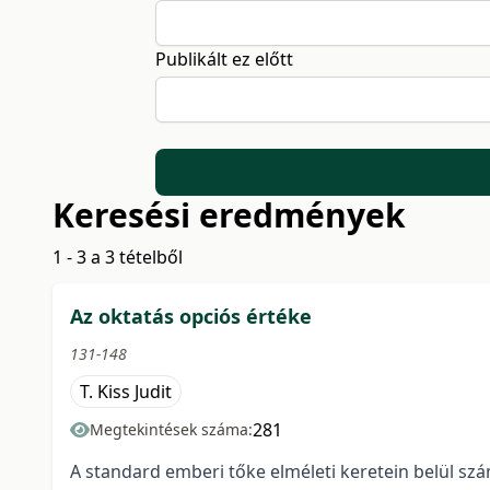
Publikált ez előtt
Keresési eredmények
1 - 3 a 3 tételből
Az oktatás opciós értéke
131-148
T. Kiss Judit
281
Megtekintések száma:
A standard emberi tőke elméleti keretein belül sz