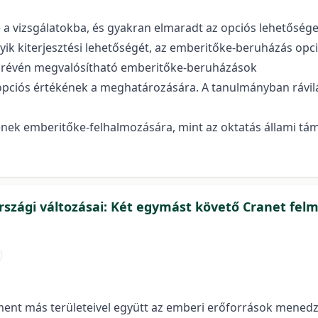
 a vizsgálatokba, és gyakran elmaradt az opciós lehetőségek
ik kiterjesztési lehetőségét, az emberitőke-beruházás opci
s révén megvalósítható emberitőke-beruházások
opciós értékének a meghatározására. A tanulmányban rávil
nek emberitőke-felhalmozására, mint az oktatás állami tá
zági változásai: Két egymást követő Cranet fel
t más területeivel együtt az emberi erőforrások menedzse