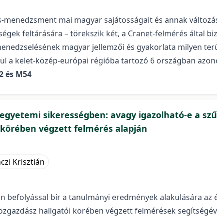
s-menedzsment mai magyar sajátosságait és annak változás
ek feltárására – törekszik két, a Cranet-felmérés által biz
enedzselésének magyar jellemzői és gyakorlata milyen terü
lül a kelet-közép-európai régióba tartozó 6 országban azon
12 és M54
egyetemi sikerességben: avagy igazolható-e a sz
körében végzett felmérés alapján
czi Krisztián
n befolyással bír a tanulmányi eredmények alakulására az ért
özgazdász hallgatói körében végzett felmérések segítségé