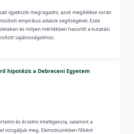
ait igyekszik megragadni, azok megítélése során
tosított empirikus adatok segítségével. Ezek
leteken és milyen mértékben hasonlít a kutatási
osított sajátosságokhoz.
űrő hipotézis a Debreceni Egyetem
elmi és érzelmi intelligencia, valamint a
vel vizsgáljuk meg. Elemzésünkben főként