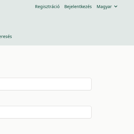
Regisztráció
Bejelentkezés
Magyar
eresés