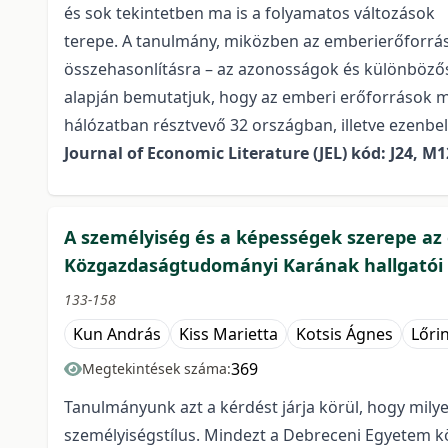
és sok tekintetben ma is a folyamatos változások
terepe. A tanulmány, miközben az emberierőforrá
összehasonlításra – az azonosságok és különbözőség
alapján bemutatjuk, hogy az emberi erőforrások m
hálózatban résztvevő 32 országban, illetve ezenbe
Journal of Economic Literature (JEL) kód: J24, M
A személyiség és a képességek szerepe az 
Közgazdaságtudományi Karának hallgatói 
133-158
Kun András
Kiss Marietta
Kotsis Ágnes
Lőrin
369
Megtekintések száma:
Tanulmányunk azt a kérdést járja körül, hogy milye
személyiségstílus. Mindezt a Debreceni Egyetem k