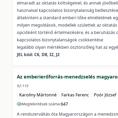
elmaradt az oktatás költségeivel, és annak jövőbeli
hasznaival kapcsolatos bizonytalanság beillesztése
áttekinteni a standard emberi tőke elméletének egy
milyen megoldások, modellek születtek az oktatá
opcióként történő értelmezésére, és a beruházás 
kapcsolatos bizonytalanságok csökkentése
legalább olyan mértékben ösztönzőleg hat az egyé
JEL kód: C6, D8, I2, J2
Az emberierőforrás-menedzselés magyarors
92-110
Karoliny Mártonné
Farkas Ferenc
Poór József
647
Megtekintések száma:
A rendszerváltás óta Magyarországon a menedzsmen