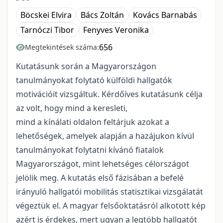
Böcskei Elvira
Bács Zoltán
Kovács Barnabás
Tarnóczi Tibor
Fenyves Veronika
656
Megtekintések száma:
Kutatásunk során a Magyarországon
tanulmányokat folytató külföldi hallgatók
motivációit vizsgáltuk. Kérdőíves kutatásunk célja
az volt, hogy mind a keresleti,
mind a kínálati oldalon feltárjuk azokat a
lehetőségek, amelyek alapján a hazájukon kívül
tanulmányokat folytatni kívánó fiatalok
Magyarországot, mint lehetséges célországot
jelölik meg. A kutatás első fázisában a befelé
irányuló hallgatói mobilitás statisztikai vizsgálatát
végeztük el. A magyar felsőoktatásról alkotott kép
azért is érdekes, mert ugyan a legtöbb hallgatót