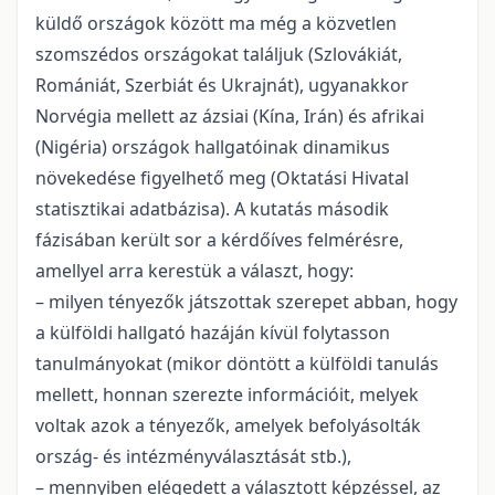
küldő országok között ma még a közvetlen
szomszédos országokat találjuk (Szlovákiát,
Romániát, Szerbiát és Ukrajnát), ugyanakkor
Norvégia mellett az ázsiai (Kína, Irán) és afrikai
(Nigéria) országok hallgatóinak dinamikus
növekedése figyelhető meg (Oktatási Hivatal
statisztikai adatbázisa). A kutatás második
fázisában került sor a kérdőíves felmérésre,
amellyel arra kerestük a választ, hogy:
– milyen tényezők játszottak szerepet abban, hogy
a külföldi hallgató hazáján kívül folytasson
tanulmányokat (mikor döntött a külföldi tanulás
mellett, honnan szerezte információit, melyek
voltak azok a tényezők, amelyek befolyásolták
ország- és intézményválasztását stb.),
– mennyiben elégedett a választott képzéssel, az