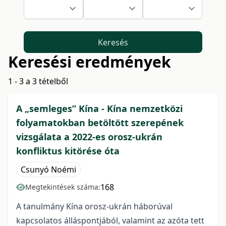
Keresés
Keresési eredmények
1 - 3 a 3 tételből
A „semleges” Kína - Kína nemzetközi
folyamatokban betöltött szerepének
vizsgálata a 2022-es orosz-ukrán
konfliktus kitörése óta
Csunyó Noémi
168
Megtekintések száma:
A tanulmány Kína orosz-ukrán háborúval
kapcsolatos álláspontjából, valamint az azóta tett