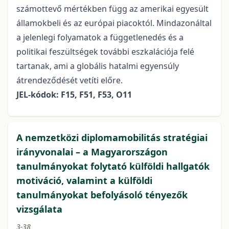
számottevő mértékben függ az amerikai egyesült
államokbeli és az európai piacoktól. Mindazonáltal
a jelenlegi folyamatok a függetlenedés és a
politikai feszültségek további eszkalációja felé
tartanak, ami a globális hatalmi egyensúly
átrendeződését vetíti előre.
JEL-kódok: F15, F51, F53, O11
A nemzetközi diplomamobilitás stratégiai
irányvonalai – a Magyarországon
tanulmányokat folytató külföldi hallgatók
motiváció, valamint a külföldi
tanulmányokat befolyásoló tényezők
vizsgálata
3-38