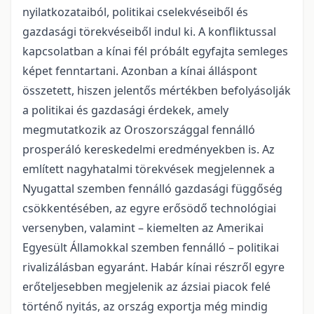
nyilatkozataiból, politikai cselekvéseiből és
gazdasági törekvéseiből indul ki. A konfliktussal
kapcsolatban a kínai fél próbált egyfajta semleges
képet fenntartani. Azonban a kínai álláspont
összetett, hiszen jelentős mértékben befolyásolják
a politikai és gazdasági érdekek, amely
megmutatkozik az Oroszországgal fennálló
prosperáló kereskedelmi eredményekben is. Az
említett nagyhatalmi törekvések megjelennek a
Nyugattal szemben fennálló gazdasági függőség
csökkentésében, az egyre erősödő technológiai
versenyben, valamint – kiemelten az Amerikai
Egyesült Államokkal szemben fennálló – politikai
rivalizálásban egyaránt. Habár kínai részről egyre
erőteljesebben megjelenik az ázsiai piacok felé
történő nyitás, az ország exportja még mindig