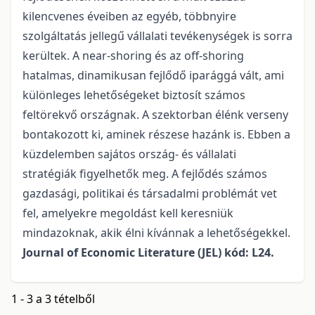
kilencvenes éveiben az egyéb, többnyire
szolgáltatás jellegű vállalati tevékenységek is sorra
kerültek. A near-shoring és az off-shoring
hatalmas, dinamikusan fejlődő iparággá vált, ami
különleges lehetőségeket biztosít számos
feltörekvő országnak. A szektorban élénk verseny
bontakozott ki, aminek részese hazánk is. Ebben a
küzdelemben sajátos ország- és vállalati
stratégiák figyelhetők meg. A fejlődés számos
gazdasági, politikai és társadalmi problémát vet
fel, amelyekre megoldást kell keresniük
mindazoknak, akik élni kívánnak a lehetőségekkel.
Journal of Economic Literature (JEL) kód: L24.
1 - 3 a 3 tételből