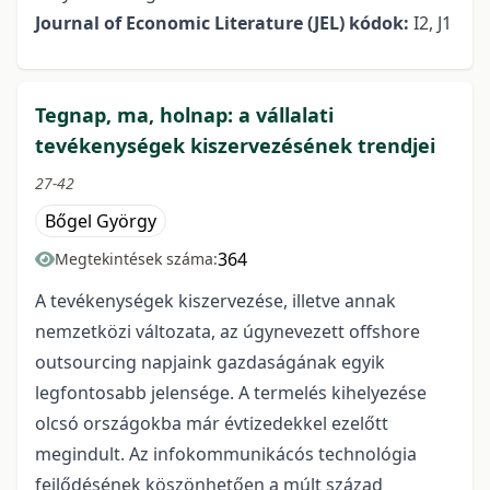
Journal of Economic Literature (JEL) kódok:
I2, J1
Tegnap, ma, holnap: a vállalati
tevékenységek kiszervezésének trendjei
27-42
Bőgel György
364
Megtekintések száma:
A tevékenységek kiszervezése, illetve annak
nemzetközi változata, az úgynevezett offshore
outsourcing napjaink gazdaságának egyik
legfontosabb jelensége. A termelés kihelyezése
olcsó országokba már évtizedekkel ezelőtt
megindult. Az infokommunikácós technológia
fejlődésének köszönhetően a múlt század