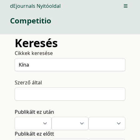
dEjournals Nyitóoldal
Open m
Competitio
Keresés
Cikkek keresése
Szerző által
Publikált ez után
Publikált ez előtt