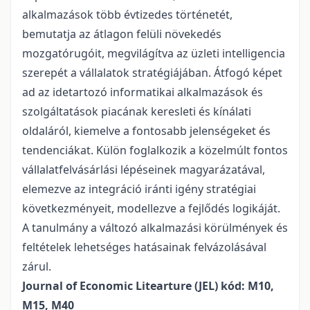
alkalmazások több évtizedes történetét,
bemutatja az átlagon felüli növekedés
mozgatórugóit, megvilágítva az üzleti intelligencia
szerepét a vállalatok stratégiájában. Átfogó képet
ad az idetartozó informatikai alkalmazások és
szolgáltatások piacának keresleti és kínálati
oldaláról, kiemelve a fontosabb jelenségeket és
tendenciákat. Külön foglalkozik a közelmúlt fontos
vállalatfelvásárlási lépéseinek magyarázatával,
elemezve az integráció iránti igény stratégiai
következményeit, modellezve a fejlődés logikáját.
A tanulmány a változó alkalmazási körülmények és
feltételek lehetséges hatásainak felvázolásával
zárul.
Journal of Economic Litearture (JEL) kód: M10,
M15, M40