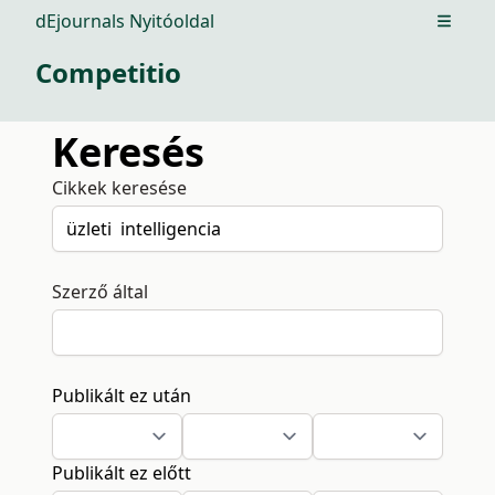
dEjournals Nyitóoldal
Open m
Competitio
Keresés
Cikkek keresése
Szerző által
Publikált ez után
Publikált ez előtt